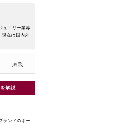
。ジュエリー業界
。現在は国内外
[
表示
]
味を解説
ブランドのネー