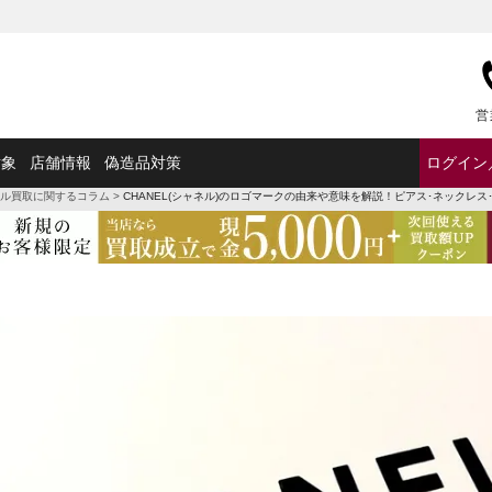
営
対象
店舗情報
偽造品対策
ログイン
ル買取に関するコラム
>
CHANEL(シャネル)のロゴマークの由来や意味を解説！ピアス･ネックレ