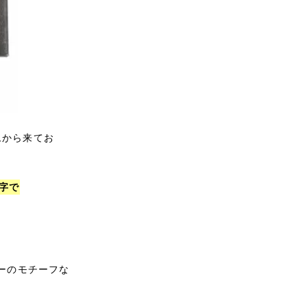
ムから来てお
字で
ーのモチーフな