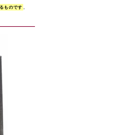
るものです
。