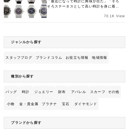
「最近になって時計に興味が出た」「そろ
そろステータスとして高い時計を身に着け
たい」今回はそういった理由で時計をお探
70.1K View
しの方に向けて、ロレックスやパテックフ
宅配買取を申し込む
ィリップ、オーデマピゲをはじめとする高
無料の宅配キットをお届けします
級時計ブランドと代表作をまとめました！
価格帯、機械式とクオーツの違いについて
もご紹介します。
ジャンルから探す
スタッフブログ
ブランドコラム
お役立ち情報
地域情報
種別から探す
バッグ
時計
ジュエリー
財布
アパレル
スカーフ
その他
小物
金・貴金属
プラチナ
宝石
ダイヤモンド
ブランドから探す