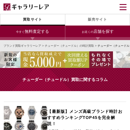
買取サイト
販売サイト
無料査定する
店舗を探す
今すぐ
お近くの
ブランド買取ギャラリーレア
>
チューダー（チュードル）の時計買取
>
チューダー（チュードル
今すぐLINE査定
24時間受付（対応時間10:00～19:00）
銀座本店
青山表参道店
新宿東口店
宅配買取を申し込む
小田急新宿店
LAB東京
名古屋大須店
無料の宅配キットをお届けします
チューダー（チュードル）買取に関するコラム
心斎橋本店
東心斎橋店
梅田店
今すぐ電話査定
受付時間 10:00～19:00
なんば店
神戸元町(三宮)店
LAB大阪
【最新版】メンズ高級ブランド時計お
すすめランキングTOP45を完全解
中野ブロードウェイ
説！