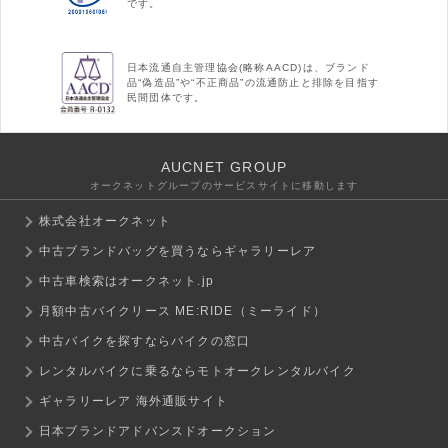
です。
日本流通自主管理協会(略称AACD)は、ブランド
品“偽造品”や“不正商品”の流通防止と排除を目指す
民間団体です。
AUCNET GROUP
オークネットグループのサービスサイトに移動します
株式会社オークネット
中古ブランドバッグを買うならギャラリーレア
中古車検索はオークネット.jp
月額中古バイクリース ME:RIDE（ミーライド）
中古バイクを探すならバイクの窓口
レンタルバイクに乗るならモトオークレンタルバイク
ギャラリーレア 海外通販サイト
日本ブランドアドバンスドオークション