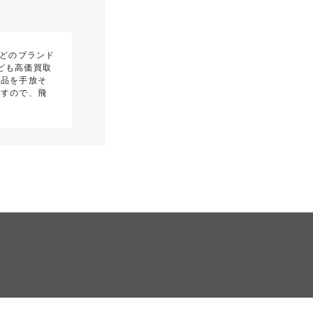
などのブランド
ども高価買取
ド品を手放そ
ますので、飛