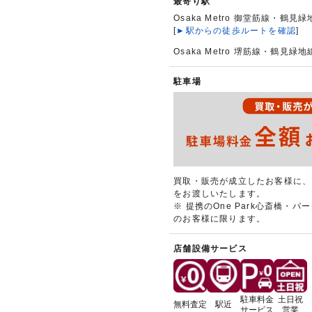
最寄り駅
Osaka Metro 御堂筋線・鶴見
[
►駅からの徒歩ルートを確認
]
Osaka Metro 堺筋線・鶴見緑
駐車場
買取・販売が成立したお客様に、
をお渡しいたします。
※ 提携のOne Park心斎橋・
のお客様に限ります。
店舗設備サービス
駐車料金
土日祝
無料査定
駅近
サービス
営業