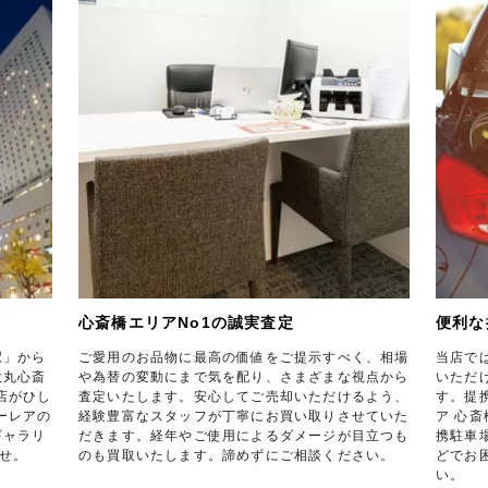
心斎橋エリアNo1の誠実査定
便利な
駅」から
ご愛用のお品物に最高の価値をご提示すべく、相場
当店で
大丸心斎
や為替の変動にまで気を配り、さまざまな視点から
いただ
店がひし
査定いたします。安心してご売却いただけるよう、
す。提
ーレアの
経験豊富なスタッフが丁寧にお買い取りさせていた
ア 心
ギャラリ
だきます。経年やご使用によるダメージが目立つも
携駐車
せ。
のも買取いたします。諦めずにご相談ください。
どでお
い。