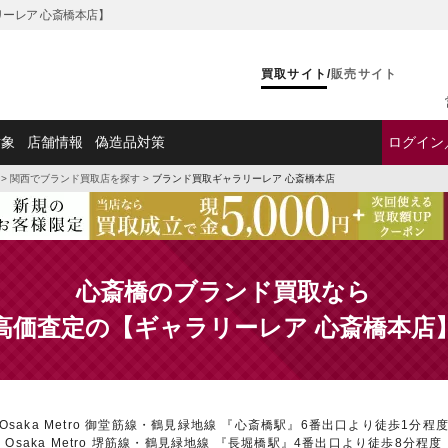
ーレア 心斎橋本店】
買取サイト
/
販売サイト
対象
店舗情報
偽造品対策
ログイン
>
関西でブランド買取店を探す
>
ブランド買取ギャラリーレア 心斎橋本店
心斎橋のブランド買取なら
高価査定の【ギャラリーレア 心斎橋本店
Osaka Metro 御堂筋線・鶴見緑地線 『心斎橋駅』6番出口より徒歩1分程
Osaka Metro 堺筋線・鶴見緑地線 『長堀橋駅』4番出口より徒歩8分程度