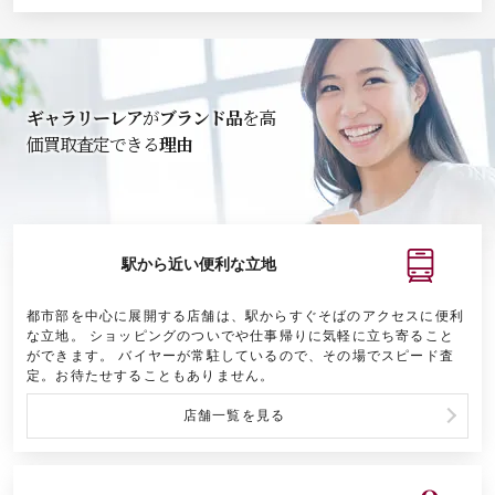
ギャラリーレア
が
ブランド品
を高
価買取査定できる
理由
駅から近い
便利な立地
都市部を中心に展開する店舗は、駅からすぐそばのアクセスに便利
な立地。 ショッピングのついでや仕事帰りに気軽に立ち寄ること
ができます。 バイヤーが常駐しているので、その場でスピード査
定。お待たせすることもありません。
店舗一覧を見る