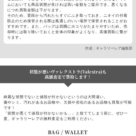
ムにおいても商品状態が良ければ高い金額をご提示でき、悪くなる
につれ買取金額は下がります。
そのため、普段から汚れたらすぐにふき取っておき、ニオイの付着
防止のため保管される際は風通しのいい場所で保管されることがお
すすめです。また、バッグは四隅にホコリがたまりやすいため、売
却時には取り除いておくと全体の印象がよくなり、高価買取に繋が
ります。
作成：ギャラリーレア編集部
状態が悪いヴァレクストラ(Valextra)も
高価査定で買取します！
綺麗な状態でないと値段が付かないというのは大間違い。
傷やシミ、汚れがあるお品物や、欠損や劣化のあるお品物も買取が可能
です！
「状態が悪くて値段が付かないかも…」と捨ててしまう前に、ぜひ一
度、ギャラリーレアの無料査定をご利用ください。
BAG / WALLET