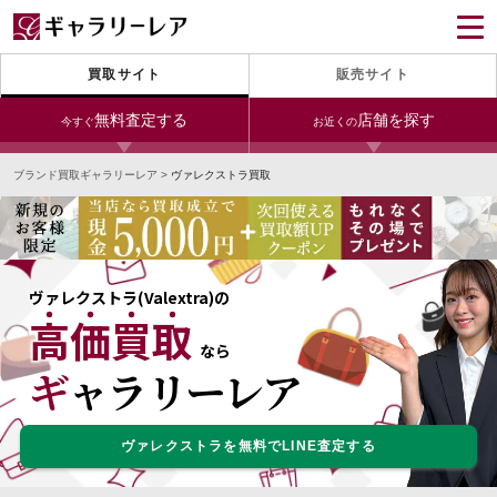
買取サイト
販売サイト
無料査定する
店舗を探す
今すぐ
お近くの
ブランド買取ギャラリーレア
>
ヴァレクストラ買取
今すぐLINE査定
24時間受付（対応時間10:00～19:00）
宅配買取を申し込む
無料の宅配キットをお届けします
ヴァレクストラ(Valextra)の
高価買取
宅配買取を申し込む
今すぐ電話査定
なら
無料の宅配キットをお届けします
受付時間 10:00～19:00
ギャラリーレア
ヴァレクストラを無料でLINE査定する