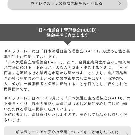
ヴァレクストラの買取実績をもっと見る
「日本流通自主管理協会(AACD)」
協会基準で査定します
ギャラリーレアには『日本流通自主管理協会(AACD)』が認める協会基
準判定士が在籍しております。
『日本流通自主管理協会(AACD)』とは、会員企業同士が協力し輸入商
品市場に於ける「不正商品」の流入を防止・排除すると共に、『不正
商品』を流通させる業者を市場から締め出すことにより、輸入商品業
界の社会的地位の向上と公正な競争市場の形成をはかり、市場の拡
大、並びに一般消費者の保護に寄与することを目的として設立された
民間団体です。
ギャラリーレアは2015年7月より『日本流通自主管理協会(AACD)』の
正会員となり、協会の厳格な基準に基づきお客様に安心してお買い物
いただける環境を提供し続けています。
正確に査定し、高価買取いたしますので、安心して商品をお持ちくだ
さいませ。
ギャラリーレアの安心の査定についてもっと知りたい方は