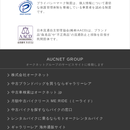
プライバシーマーク制度は、個人情報について適切
な保護管理体制を整備している事業者を認める制度
です。
日本流通自主管理協会(略称AACD)は、ブランド
品“偽造品”や“不正商品”の流通防止と排除を目指す
民間団体です。
AUCNET GROUP
オークネットグループのサービスサイトに移動します
株式会社オークネット
中古ブランドバッグを買うならギャラリーレア
中古車検索はオークネット.jp
月額中古バイクリース ME:RIDE（ミーライド）
中古バイクを探すならバイクの窓口
レンタルバイクに乗るならモトオークレンタルバイク
ギャラリーレア 海外通販サイト