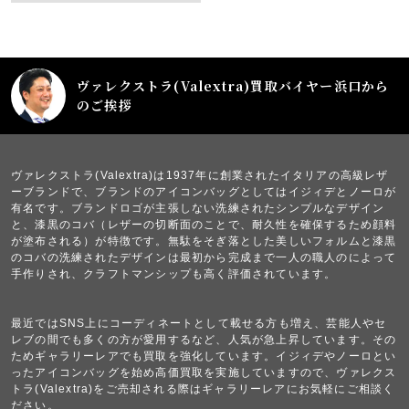
ヴァレクストラ(Valextra)買取バイヤー浜口から
のご挨拶
ヴァレクストラ(Valextra)は1937年に創業されたイタリアの高級レザ
ーブランドで、ブランドのアイコンバッグとしてはイジィデとノーロが
有名です。ブランドロゴが主張しない洗練されたシンプルなデザイン
と、漆黒のコバ（レザーの切断面のことで、耐久性を確保するため顔料
が塗布される）が特徴です。無駄をそぎ落とした美しいフォルムと漆黒
のコバの洗練されたデザインは最初から完成まで一人の職人のによって
手作りされ、クラフトマンシップも高く評価されています。
最近ではSNS上にコーディネートとして載せる方も増え、芸能人やセ
レブの間でも多くの方が愛用するなど、人気が急上昇しています。その
ためギャラリーレアでも買取を強化しています。イジィデやノーロとい
ったアイコンバッグを始め高価買取を実施していますので、ヴァレクス
トラ(Valextra)をご売却される際はギャラリーレアにお気軽にご相談く
ださい。