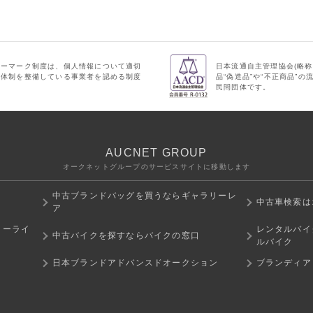
シーマーク制度は、個人情報について適切
日本流通自主管理協会(略称
理体制を整備している事業者を認める制度
品“偽造品”や“不正商品”
民間団体です。
AUCNET GROUP
オークネットグループのサービスサイトに移動します
中古ブランドバッグを買うならギャラリーレ
中古車検索は
ア
ミーライ
レンタルバイ
中古バイクを探すならバイクの窓口
ルバイク
日本ブランドアドバンスドオークション
ブランディア