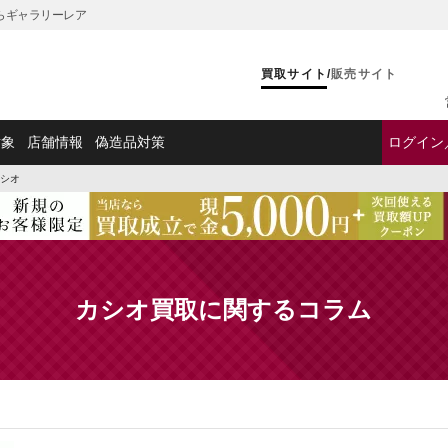
ならギャラリーレア
買取サイト
/
販売サイト
対象
店舗情報
偽造品対策
ログイン
シオ
カシオ買取に関するコラム