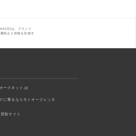
AACD)は、ブランド
の流通防止と排除を目指す
オークネット.jp
クに乗るならモトオークレンタ
 買取サイト