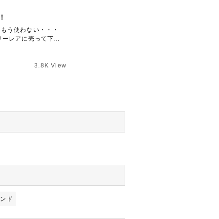
！
！もう使わない・・・
リーレアに売って下さ
3.8K View
モンド