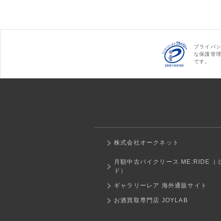
プライバ
な保護管
です。
株式会社オークネット
月額中古バイクリース ME:RIDE（
ド）
ギャラリーレア 海外通販サイト
お酒買取専門店 JOYLAB