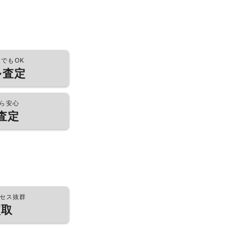
つでもOK
ル査定
ら安心
査定
セス抜群
買取