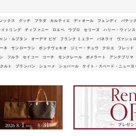
レックス
グッチ
プラダ
カルティエ
ディオール
フェンディ
パテッ
ライトリング
ティファニー
ロエベ
ウブロ
セリーヌ
ハリー・ウィンス
ャン・ルブタン
オーデマ ピゲ
フランク ミュラー
パネライ
ヴァシュ
ゾーネ
サンローラン
ポンテヴェキオ
ジミー・チュウ
クロエ
フレッド
ン
フルラ
セイコー
コーチ
モンクレール
ポメラート
アンテプリマ
クルト
ブランパン
ショーメ
ショパール
ケイト・スペード・ニューヨ