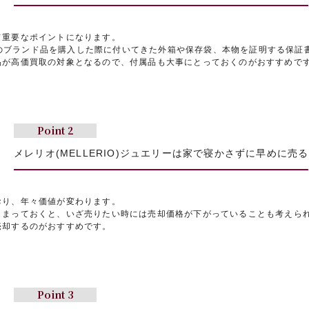
て重要なポイントになります。
エリーのブランド品を購入した際に付いてきた外箱や保存袋、本物を証明する保証
品が高価買取の対象となるので、付属品も大事にとっておくのがおすすめで
Point 2
メレリオ(MELLERIO)ジュエリーは
家で寝かさずに早めに売る
おり、年々価値が変わります。
しまっておくと、いざ売りたい時には売却価格が下がっていることも考えら
売却するのがおすすめです。
Point 3