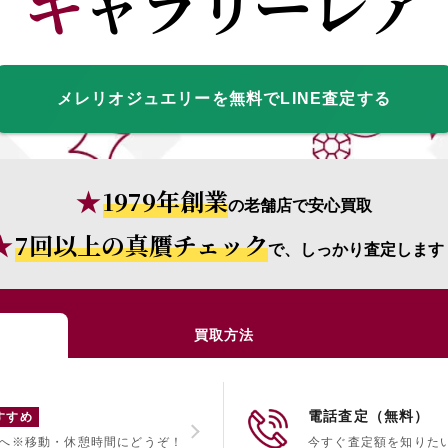
ギャラリーレア
メレリオジュエリーを無料でLINE査定する
1979年創業
の老舗店で安心買取
7回以上の真贋チェック
で、しっかり査定します
買取方法
電話査定（無料）
すすめ
へ
※移動・休憩時間にどうぞ！
今すぐ査定額を知りた