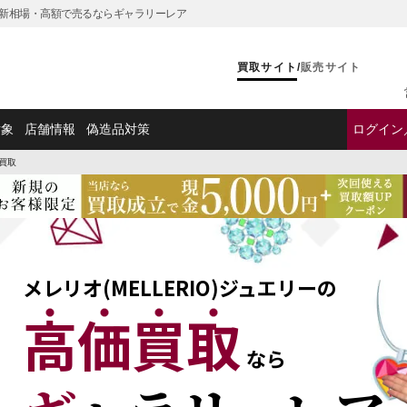
｜最新相場・高額で売るならギャラリーレア
買取サイト
/
販売サイト
対象
店舗情報
偽造品対策
ログイン
買取
メレリオ(MELLERIO)ジュエリーの
高価買取
なら