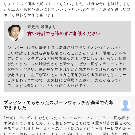
しょ！？って価格で買い取ってもらいました。祖母や母にも確認しまし
たが二人ともお小遣いにしていいよ〜というので売ったお金で新しい財
布でも買おうかなと思います。
査定員 米津より
古い時計でも諦めずご相談ください
ショパールは長い歴史を持つ老舗時計ブランドということもあり、
古い時計でも意外な高額取引となることがあります。限定モデルや
アンティークモデルなど経験豊富なスタッフにしか分からない価値
がたくさん。古い時計だからと諦めず、ぜひ一度ギャラリーレアに
お持ちください。家の中で埋もれていた魅力を見つけられる可能性
があります。お店が遠いという方も宅配買取や出張買取などのサー
ビスもありますので、お気軽にご利用ください。売るか迷ってい
て、まずは査定から、というのも大歓迎です。
プレゼントでもらったスポーツウォッチが高値で売却
できました
2年前にプレゼントでもらったショパールのミッレミリア。一度も着け
ず保管していましたが、引っ越しをすることになり置き場所に困るので
売ることにしました。よく呑みに行く駅の近くにギャラリーレアがあっ
たので、持ちこみました。もらった箱に入りっぱなし、袋に入れっぱな