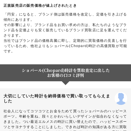
正規販売店の販売価格が値上げされたとき
「円安」になると、ブランド側は販売価格を改定し、定価を引き上げる
傾向にあります。
その影響により、ブランド品をお買い求めの方は、私たちのようなブラ
ンド品を定価よりも安く販売しているブランド買取店に足を運んでくだ
さります。
当社ではブランド品の価格高騰に即し、定期的に買取価格の見直しを行
っているため、他社よりもショパール(Chopard)時計の高価買取が可能
です。
ショパール(Chopard)時計を買取査定に出した
お客様の口コミ評判
大切にしていた時計を納得価格で買い取ってもらえま
した
社会人になってコツコツとお金をためて買ったショパールのハッピース
ポーツ。年齢を重ね、段々とかわいらしいデザインが似合わなくなって
きました。つい最近エルメスの時計に買い替えたので、ハッピースポー
ツとサヨナラすることにしました。できれば時計の知識がある方に買取