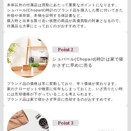
本体以外の付属品は買取にあたって重要なポイントになります。
ショパール(Chopard)時計のブランド品を購入した際に付いてきた
外箱や保存袋、本物を証明する保証書など。
購入時と出来る限り近い状態の商品が高価買取の対象となるので、
付属品も大事にとっておくのがおすすめです。
Point 2
ショパール(Chopard)時計は
家で寝
かさずに早めに売る
ブランド品の価格は常に変動しており、年々価値が変わります。
家のクローゼットや物置に何年もしまっておくと、いざ売りたい時
には売却価格が下がっていることも考えられます。
ブランド品は家で寝かさず早目に売却するのがおすすめです。
Point 3