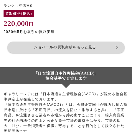
ランク：中古AB
買取価格(税込)
220,000
円
2020年5月お取引の買取実績
ショパールの買取実績をもっと見る
「日本流通自主管理協会(AACD)」
協会基準で査定します
ギャラリーレアには『日本流通自主管理協会(AACD)』が認める協会基
準判定士が在籍しております。
『日本流通自主管理協会(AACD)』とは、会員企業同士が協力し輸入商
品市場に於ける「不正商品」の流入を防止・排除すると共に、『不正
商品』を流通させる業者を市場から締め出すことにより、輸入商品業
界の社会的地位の向上と公正な競争市場の形成をはかり、市場の拡
大、並びに一般消費者の保護に寄与することを目的として設立された
民間団体です。