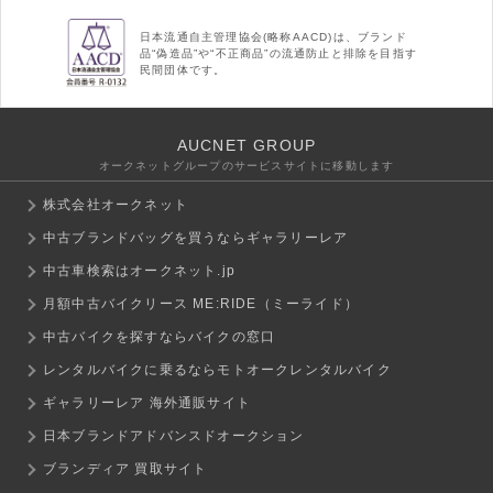
日本流通自主管理協会(略称AACD)は、ブランド
品“偽造品”や“不正商品”の流通防止と排除を目指す
民間団体です。
AUCNET GROUP
オークネットグループのサービスサイトに移動します
株式会社オークネット
中古ブランドバッグを買うならギャラリーレア
中古車検索はオークネット.jp
月額中古バイクリース ME:RIDE（ミーライド）
中古バイクを探すならバイクの窓口
レンタルバイクに乗るならモトオークレンタルバイク
ギャラリーレア 海外通販サイト
日本ブランドアドバンスドオークション
ブランディア 買取サイト