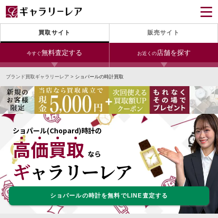
買取サイト
販売サイト
無料査定する
店舗を探す
今すぐ
お近くの
ブランド買取ギャラリーレア
>
ショパールの時計買取
今すぐLINE査定
24時間受付（対応時間10:00～19:00）
宅配買取を申し込む
無料の宅配キットをお届けします
ショパール(Chopard)時計の
高価買取
宅配買取を申し込む
今すぐ電話査定
なら
無料の宅配キットをお届けします
受付時間 10:00～19:00
ギャラリーレア
ショパールの時計を無料でLINE査定する