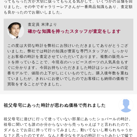
ってもらった方が大切に扱ってもらえる気がして、いくつかの店舗を回
りました。その中でギャラリーレアさんが一番商品知識もあり、査定額
も良かったのでお願いしました。
査定員 米津より
確かな知識を持ったスタッフが査定をします
この度は大切な時計を弊社にお預けいただきましてありがとうござ
いました。弊社では時計の知識が豊富な専門スタッフが、しっかり
とお客様の時計を査定させていただいております。複数の販売ルー
トを持っていることで、今現在のハッピースポーツの人気具合もす
ぐに分かります。今回お持ちいただきました時計はショパールの定
番モデルで、値段の上下がしにくいものでした。購入後年数を重ね
ていましたが、きれいにお使いでしたのでお客様にも納得の価格で
買取をすることができました。
祖父母宅にあった時計が思わぬ価格で売れました
祖父母宅に遊びに行って使っていない部屋にあったショパールの時計。
祖母に聞いても誰のか分からないから売っちゃえば？と言われたので、
ダメもとでお店に持って行ってみました。動いてないし断られちゃうか
な？と思ったのですが、なんと希少なモデルの時計だったみたいで嘘で