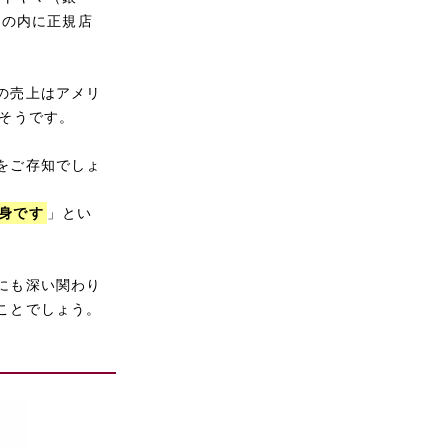
丸の内に正規店
。
の売上はアメリ
そうです。
をご存知でしょ
身です
」とい
にも深い関わり
ことでしょう。