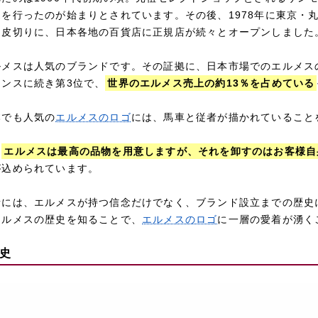
を行ったのが始まりとされています。その後、1978年に東京・
を皮切りに、日本各地の百貨店に正規店が続々とオープンしました
ルメスは人気のブランドです。その証拠に、日本市場でのエルメス
ンスに続き第3位で、
世界のエルメス売上の約13％を占めている
本でも人気の
エルメスのロゴ
には、馬車と従者が描かれていること
「
エルメスは最高の品物を用意しますが、それを卸すのはお客様自
が込められています。
者には、エルメスが持つ信念だけでなく、ブランド設立までの歴史
エルメスの歴史を知ることで、
エルメスのロゴ
に一層の愛着が湧く
史