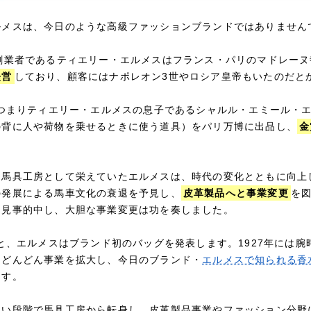
ルメスは、今日のような高級ファッションブランドではありません
、創業者であるティエリー・エルメスはフランス・パリのマドレーヌ
経営
しており、顧客にはナポレオン3世やロシア皇帝もいたのだと
、つまりティエリー・エルメスの息子であるシャルル・エミール・
の背に人や荷物を乗せるときに使う道具）をパリ万博に出品し、
金
、馬具工房として栄えていたエルメスは、時代の変化とともに向上
の発展による馬車文化の衰退を予見し、
皮革製品へと事業変更
を
は見事的中し、大胆な事業変更は功を奏しました。
ると、エルメスはブランド初のバッグを発表します。1927年には
はどんどん事業を拡大し、今日のブランド・
エルメスで知られる香
ます。
早い段階で馬具工房から転身し、皮革製品事業やファッション分野