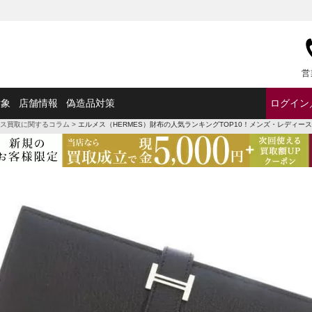
営
対象
店舗情報
偽造品対策
ログイン
ス買取に関するコラム
>
エルメス（HERMES）財布の人気ランキングTOP10！メンズ・レディ