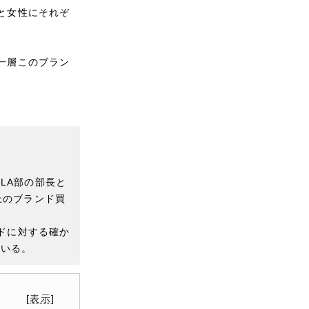
と女性にそれぞ
一層このブラン
LA部の部長と
上のブランド買
ンドに対する確か
ている。
[
表示
]