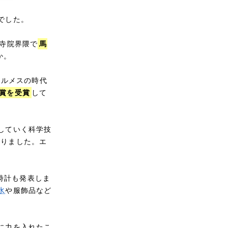
でした。
寺院界隈で
馬
か。
エルメスの時代
賞を受賞
して
していく科学技
図りました。エ
腕時計も発表しま
水
や服飾品など
に力を入れたこ