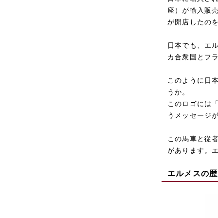
座）が輸入販売
が開店したの
日本でも、エ
カ合衆国とフラ
このように日
うか。
このロゴには
うメッセージ
この馬車と従
があります。
エルメスの歴