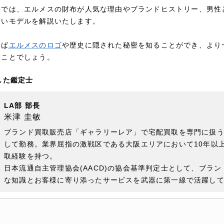
事では、エルメスの財布が人気な理由やブランドヒストリー、男性
たいモデルを解説いたします。
めば
エルメスのロゴ
や歴史に隠された秘密を知ることができ、より
ることでしょう。
した鑑定士
LA部 部長
米津 圭敏
ブランド買取販売店「ギャラリーレア」で宅配買取を専門に扱う
して勤務。業界屈指の激戦区である大阪エリアにおいて10年以
取経験を持つ。
日本流通自主管理協会(AACD)の協会基準判定士として、ブラ
な知識とお客様に寄り添ったサービスを武器に第一線で活躍し