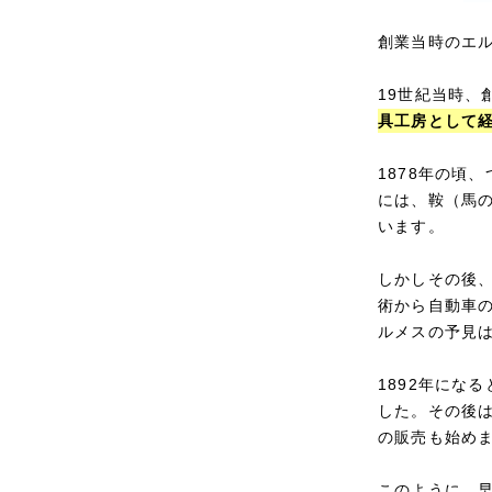
創業当時のエ
19世紀当時
具工房として
1878年の頃
には、鞍（馬
います。
しかしその後
術から自動車
ルメスの予見
1892年にな
した。その後
の販売も始め
このように、