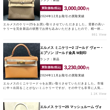
ランク：新品
3,000,000
買取価格(税込)
円
2024年12月お取引の買取実績
エルメスのケリー25をお買い取りさせていただきました。需要の高い
ケリーを完全新品の状態でお持ち込みいただきましたので、精一杯の
金額提示をさせていただきました。エルメスのカラーバリエーション
861 View
の中でも、エトゥープはお求めの方が多いため、高い査定額が期待で
きます。ブランドバッグの高価買取は、大須エリアのブランド買取店
「ギャラリーレア名古屋大須店」をご利用くださいませ。
エルメス ミニケリー2 ゴールド ヴォー・
エプソン ゴールド金具 W刻印
ランク：新品
3,230,000
買取価格(税込)
円
2024年11月お取引の買取実績
エルメスのミニケリードゥをお買い取りさせていただきました。市場
に中々出回ることがないミニケリーですが、その中でも非常に人気が
高い組み合わせのゴールド×ゴールド金具のお品物です。お求めのお客
1.1K View
様が多くいらっしゃるバッグでしたので、目一杯の金額をご提示させ
ていただきました。多くの販路を持つ東心斎橋エリアのブランド買取
店「ギャラリーレア東心斎橋店」は、エルメスの高価買取に自信があ
エルメス ケリー25 マッシュルーム ヴォ