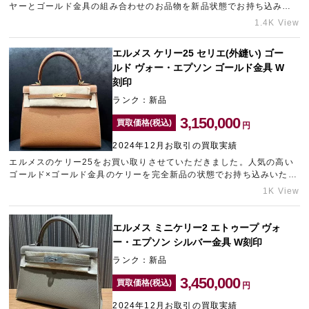
ヤーとゴールド金具の組み合わせのお品物を新品状態でお持ち込みい
ただけたため、高価買取させていただきました。エルメスのアイテム
1.4K View
は正規店でも入手困難なものも多く、高い査定額が期待できます。ご
売却をお考えのブランド品がございましたら、査定は無料で承ってお
エルメス ケリー25 セリエ(外縫い) ゴー
り[…]
ルド ヴォー・エプソン ゴールド金具 W
刻印
ランク：新品
3,150,000
買取価格(税込)
円
2024年12月お取引の買取実績
エルメスのケリー25をお買い取りさせていただきました。人気の高い
ゴールド×ゴールド金具のケリーを完全新品の状態でお持ち込みいただ
けたため、目一杯の金額をご提示させていただきました。ブランドバ
1K View
ッグの売却にお悩みの方は神戸エリアのブランド買取店「ギャラリー
レア神戸元町店」にご相談ください。
エルメス ミニケリー2 エトゥープ ヴォ
ー・エプソン シルバー金具 W刻印
ランク：新品
3,450,000
買取価格(税込)
円
2024年12月お取引の買取実績