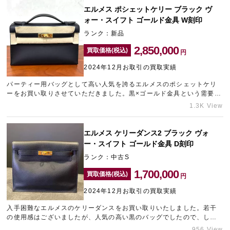
う方は、東心斎橋にあるブランド買取店「ギャラリーレア東心斎橋
エルメス ポシェットケリー ブラック ヴ
店」までお気軽にお問い合わせくださいませ。
ォー・スイフト ゴールド金具 W刻印
ランク：新品
2,850,000
買取価格(税込)
円
2024年12月お取引の買取実績
パーティー用バッグとして高い人気を誇るエルメスのポシェットケリ
ーをお買い取りさせていただきました。黒×ゴールド金具という需要の
高い組み合わせのバッグをお持ち込みいただけたため、高価買取させ
1.3K View
ていただきました。売却をお考え中のエルメスのバッグがございまし
たら、銀座のブランド買取店「ギャラリーレア銀座本店」までお問い
合わせください。
エルメス ケリーダンス2 ブラック ヴォ
ー・スイフト ゴールド金具 D刻印
ランク：中古S
1,700,000
買取価格(税込)
円
2024年12月お取引の買取実績
入手困難なエルメスのケリーダンスをお買い取りいたしました。若干
の使用感はございましたが、人気の高い黒のバッグでしたので、しっ
かりとした金額を付けさせていただきました。ケリーダンスは絶えず
956 View