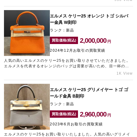
人気のあるエルメスの定番ラインですので、高価買取を狙うことがで
きます。エルメスのバッグを少しでも高く売却したいとお考えなら、
ぜひとも表参道エリアのブランド買取店「ギャラリーレア青山表参道
エルメス ケリー25 オレンジ トゴ シルバ
店」までご相談ください。
ー金具 W刻印
ランク：新品
2,000,000
買取価格(税込)
円
2024年12月お取引の買取実績
人気の高いエルメスのケリー25をお買い取りさせていただきました。
エルメスを代表するオレンジのバッグは需要が高いため、目一杯の金
額をご提示させていただきました。お持ちのブランドバッグの査定額
1K View
が気になる方は、表参道にあるブランド買取店「ギャラリーレア青山
表参道店」にお問い合わせくださいませ。
エルメス ケリー25 グリメイヤー トゴ ゴ
ールド金具 B刻印
ランク：新品
2,960,000
買取価格(税込)
円
2023年6月お取引の買取実績
エルメスのケリー25をお買い取りいたしました。人気の高いグリメイ