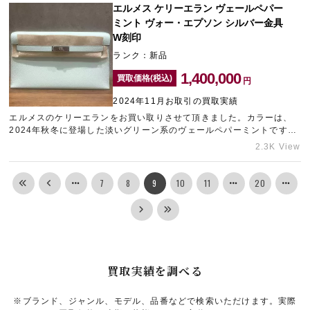
エルメス ケリーエラン ヴェールペパー
い。タイムゾーン中野ブロードウェイではブランド時計はもちろんの
ミント ヴォー・エプソン シルバー金具
こと、エルメスなどのブランド品も積極的に買い取りしております。
W刻印
ランク：新品
1,400,000
買取価格(税込)
円
2024年11月お取引の買取実績
エルメスのケリーエランをお買い取りさせて頂きました。カラーは、
2024年秋冬に登場した淡いグリーン系のヴェールペパーミントです。
最新色のバッグを新品状態でお持ち込みいただけたため、できる限り
2.3K View
の価格をご提示させていただきました。エルメスをはじめ、ブランド
品売却のご相談などございましたら、新宿にあるブランド買取店「ギ
ャラリーレア小田急新宿店」にお問い合わせくださいませ。
7
8
9
10
11
20
買取実績を調べる
※ブランド、ジャンル、モデル、品番などで検索いただけます。実際