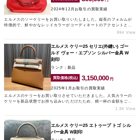
2024年12月お取引の買取実績
エルメスのソーケリーをお買い取りいたしました。縦長のフォルムが
特徴的で、鮮やかなレッドカラーがコーディネートのアクセントとな
る人気バッグです。お客様のご希望に添えるよう頑張りますので、エ
994 View
ルメスのを高価買取なら、梅田エリアのブランド買取店「ギャラリー
レア梅田店」にお任せください。
エルメス ケリー25 セリエ(外縫い) ゴー
ルド ヴォー・エプソン シルバー金具 W
刻印
ランク：新品
3,150,000
買取価格(税込)
円
2025年1月お取引の買取実績
エルメスのケリーをお買い取りさせていただきました。人気カラーの
ケリーを新品状態でお持ち込みいただけたため、精一杯の金額をご提
示させていただきました。エルメスの高価買取は、なんばにあるブラ
1.3K View
ンド買取店「ギャラリーレアなんば店」をご利用くださいませ。
エルメス ケリー25 エトゥープ トゴ シル
バー金具 W刻印