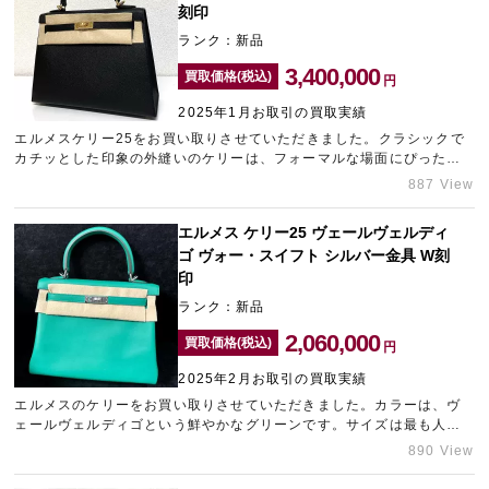
刻印
ランク：新品
3,400,000
買取価格(税込)
円
2025年1月お取引の買取実績
エルメスケリー25をお買い取りさせていただきました。クラシックで
カチッとした印象の外縫いのケリーは、フォーマルな場面にぴったり
です。お探しの方が多くいらっしゃるバッグを完全新品の状態でお持
887 View
ち込みいただけたため、高価買取させていただきました。お持ちのエ
ルメスのバッグの買取相場が気になるという方は、大須エリアにある
エルメス ケリー25 ヴェールヴェルディ
ブランド買取店「ギャラリーレア名古屋大須店」までお気軽にお問い
ゴ ヴォー・スイフト シルバー金具 W刻
合わせください。
印
ランク：新品
2,060,000
買取価格(税込)
円
2025年2月お取引の買取実績
エルメスのケリーをお買い取りさせていただきました。カラーは、ヴ
ェールヴェルディゴという鮮やかなグリーンです。サイズは最も人気
の高い25cm、カラーもお求めの方が多いケリーでしたので、高い査定
890 View
額を提示させていただきました。エルメスは色・素材によって大きく
買取相場が異なります。お持ちのエルメスの買取相場が気になるとい