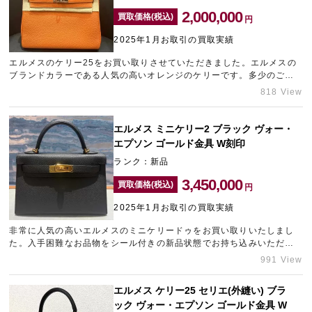
2,000,000
買取価格(税込)
円
2025年1月お取引の買取実績
エルメスのケリー25をお買い取りさせていただきました。エルメスの
ブランドカラーである人気の高いオレンジのケリーです。多少のご愛
用感はございましたが、最新のW刻印のお品物でしたので、精一杯の
818 View
金額をご提示させていただきました。名古屋のブランド買取ならギャ
ラリーレア名古屋大須店にお任せくださいませ。
エルメス ミニケリー2 ブラック ヴォー・
エプソン ゴールド金具 W刻印
ランク：新品
3,450,000
買取価格(税込)
円
2025年1月お取引の買取実績
非常に人気の高いエルメスのミニケリードゥをお買い取りいたしまし
た。入手困難なお品物をシール付きの新品状態でお持ち込みいただけ
たため、目一杯の金額をご提示させていただきました。新宿東口でブ
991 View
ランド買取店をお探しなら、ギャラリーレア新宿東口店をご利用くだ
さいませ。
エルメス ケリー25 セリエ(外縫い) ブラ
ック ヴォー・エプソン ゴールド金具 W