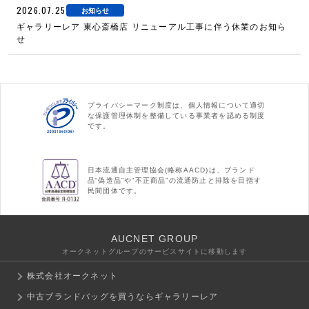
2026.07.25
お知らせ
ギャラリーレア 東心斎橋店 リニューアル工事に伴う休業のお知ら
せ
プライバシーマーク制度は、個人情報について適切
な保護管理体制を整備している事業者を認める制度
です。
日本流通自主管理協会(略称AACD)は、ブランド
品“偽造品”や“不正商品”の流通防止と排除を目指す
民間団体です。
AUCNET GROUP
オークネットグループのサービスサイトに移動します
株式会社オークネット
中古ブランドバッグを買うならギャラリーレア