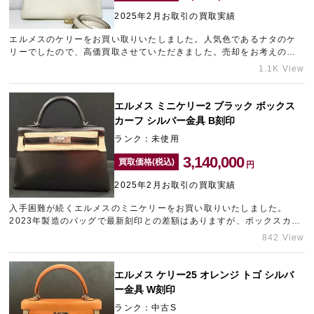
2025年2月お取引の買取実績
エルメスのケリーをお買い取りいたしました。人気色であるナタのケ
宅配買取を申し込む
リーでしたので、高価買取させていただきました。売却をお考えのエ
無料の宅配キットをお届けします
ルメスのバッグがございましたら、名古屋エリアのブランド買取店
1.1K View
「ギャラリーレア名古屋大須店」をご利用ください。
エルメス ミニケリー2 ブラック ボックス
カーフ シルバー金具 B刻印
ランク：未使用
3,140,000
買取価格(税込)
円
2025年2月お取引の買取実績
入手困難が続くエルメスのミニケリーをお買い取りいたしました。
2023年製造のバッグで最新刻印との差額はありますが、ボックスカー
フにも傷が見受けられなかったため、しっかりとした金額を提示させ
842 View
ていただきました。ベーシックカラーのミニケリーは、高価買取を狙
うことができるアイテムですので、ぜひお持ちの方はご相談ください
ませ！ギャラリーレア青山表参道店は表参道エリアのブランド買取ナ
エルメス ケリー25 オレンジ トゴ シルバ
ンバーワンを目指しております。
ー金具 W刻印
ランク：中古S