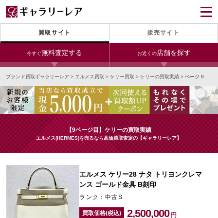
買取サイト
販売サイト
無料査定する
店舗を探す
今すぐ
お近くの
ブランド買取ギャラリーレア
>
エルメス買取
>
ケリー買取
>
ケリーの買取実績
>
ページ 9
今すぐLINE査定
24時間受付（対応時間10:00～19:00）
銀座本店
青山表参道店
新宿東口店
宅配買取を申し込む
小田急新宿店
LAB東京
名古屋大須店
無料の宅配キットをお届けします
【9ページ目】ケリーの買取実績
心斎橋本店
東心斎橋店
梅田店
エルメス(HERMES)を売るなら高価買取査定の【ギャラリーレア】
今すぐ電話査定
受付時間 10:00～19:00
なんば店
神戸元町(三宮)店
LAB大阪
エルメス ケリー28 ナタ トリヨンクレマ
ンス ゴールド金具 B刻印
ランク：中古S
中野ブロードウェイ
2,500,000
買取価格(税込)
円