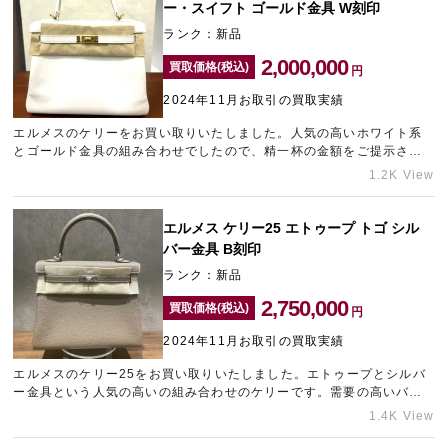
ります！
ー・スイフト ゴールド金具 W刻印
ランク：新品
2,000,000
買取価格(税込)
円
2024年11月お取引の買取実績
エルメスのケリーをお買い取りいたしました。人気の高いホワイト系
とゴールド金具の組み合わせでしたので、精一杯の金額をご提示させ
ていただきました。ご自宅の整理などで使わなくなったブランドバッ
1.2K View
グが出てきましたら、銀座のブランド買取店「ギャラリーレア銀座本
店」までご相談くださいませ。
エルメス ケリー25 エトゥープ トゴ シル
バー金具 B刻印
ランク：新品
2,750,000
買取価格(税込)
円
2024年11月お取引の買取実績
エルメスのケリー25をお買い取りいたしました。エトゥープとシルバ
ー金具という人気の高いの組み合わせのケリーです。需要の高いバッ
グを新品状態でお持ち込みいただけたため、高価買取させていただき
1.4K View
ました。お持ちのブランドバッグの査定額が気になる方は、中野のブ
ランド買取店「タイムゾーン中野ブロードウェイ」までご相談くださ