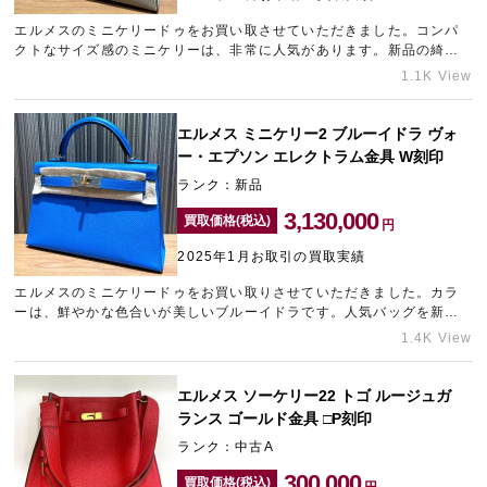
エルメスのミニケリードゥをお買い取させていただきました。コンパ
クトなサイズ感のミニケリーは、非常に人気があります。新品の綺麗
な状態でお持ち込みいただけたため、目一杯の金額をご提示させてい
1.1K View
ただきました。売却をご検討中のエルメスのバッグがございました
ら、なんばのブランド買取店「ギャラリーレアなんば店」にぜひ一度
ご相談くださいませ。
エルメス ミニケリー2 ブルーイドラ ヴォ
ー・エプソン エレクトラム金具 W刻印
ランク：新品
3,130,000
買取価格(税込)
円
2025年1月お取引の買取実績
エルメスのミニケリードゥをお買い取りさせていただきました。カラ
ーは、鮮やかな色合いが美しいブルーイドラです。人気バッグを新品
状態でお持ち込みいただけたため、高価買取させていただきました。
1.4K View
ブランドバッグを少しでも高く売却したいとお考えでしたら、ぜひな
んばのブランド買取店「ギャラリーレアなんば店」までお問い合わせ
ください。
エルメス ソーケリー22 トゴ ルージュガ
ランス ゴールド金具 □P刻印
ランク：中古A
300,000
買取価格(税込)
円