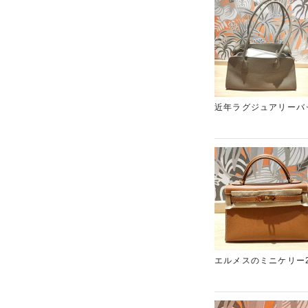
25は流通数が少なく
ケリーがございました
近年ラグジュアリーバ
プルながら上質なレザ
用品で、レザーの状態
ーディネートに合わせ
いため、しっかりとし
で、ブランド品の売却
エルメスのミニケリー
の一つとして知られて
組み合わせた王道仕様
年式であることも市場