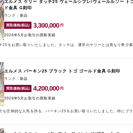
入希望者が存在するため相場が下がりにくい特徴があります。さらにブラッ
エルメス ケリー タッチ25 ヴェールシプレ/ヴェールルソー ト
目一杯の金額をご提示させていただきました。新宿東口エリアのブランド買
ド金具 G刻印
ださい。
ランク：新品
3,300,000
買取価格(税込)
円
2026年5月お取引の買取実績
チ25をお買い取りいたしました。タッチは、通常のケリーとは異なり希少
高い評価を受けるモデルです。今回のお品物はトゴとリザードを組み合わせ
の上品なカラーリングが魅力となっています。さらに新品状態でG刻印の比
Sが付属している点も重要な評価ポイントとなりました。エキゾチックレザー
有無が査定に大きく影響します。人気の高いケリー25サイズということも
エルメス バーキン25 ブラック トゴ ゴールド金具 G刻印
。お持ちのエルメスの査定額が気になる方は、新宿東口エリアのブランド買
談ください。
ランク：新品
4,200,000
買取価格(税込)
円
2026年5月お取引の買取実績
でも圧倒的な人気を誇る、バーキン25をお買い取りいたしました。特にブラ
界中で需要が高く、常に購入希望者が存在する組み合わせです。今回のお品
加え、G刻印の新しい年式である点も査定額を押し上げる要因となりました
いことから中古市場でも高い評価を受けています。流通量が限られているバ
、相場上位でのお買い取りをさせていただきました。バーキンの高価買取を