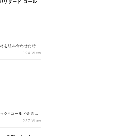
クは定番色として安定
ゴ/リザード ゴール
取ならギャラリーレア
素材を組み合わせた特別
た仕様で、ヴェールシ
194 View
較的新しい年式である
を使用したモデルは希少
あり、高い査定額を提示
取店「ギャラリーレア
ック×ゴールド金具は
物は新品で状態が非常
237 View
。トゴ素材は耐久性に
ーキン25という希少サ
ご希望の方は、ぜひ新