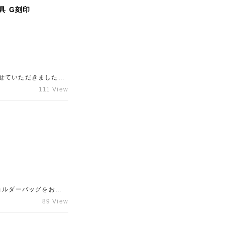
示させていただきまし
具 G刻印
ア新宿東口店」までご
せていただきました。
を保っています。今回
111 View
価につながりました。
だけでなく財布も年式
揃っていたため、高額
、新宿東口にあるブラ
ョルダーバッグをお買
シリーズも中古市場で
89 View
良好であったことから
ら支持されている人気