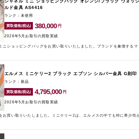
シャネル ミニ ショッピングバッグ オレンジ/ブラック ウォッ
買取店「ギャラリーレア新宿東口店」にお任せください。
ルド金具 AS4416
ランク：未使用
380,000
買取価格(税込)
円
2026年5月お取引の買取実績
ミニショッピングバッグをお買い取りいたしました。ブランドを象徴するマ
ム素材を採用した希少性の高いモデルです。オレンジとブラックを組み合わ
ン性が高く、流通数が少ないことから、お求めの方が多くいらっしゃいます
有の色味や風合いも良好な状態で保たれていました。近年シャネルは定価改
い個体は高値で取引される傾向があります。どれくらいの金額になるかとい
エルメス ミニケリー2 ブラック エプソン シルバー金具 G刻印
売却は新宿東口のブランド買取店「ギャラリーレア新宿東口店」をご利用く
ランク：新品
4,795,000
買取価格(税込)
円
2026年5月お取引の買取実績
をお買い取りいたしました。ミニケリー2は、エルメスの中でも特に希少性
。今回のお品物はブラック×シルバー金具という人気の高い組み合わせに加
が大きな評価ポイントとなりました。ミニケリー2は正規店での入手が非常
るため、高額相場を維持しています。美しいフォルムを長期間保てるエプソ
に反映した最高水準でのお買い取りいたしました。エルメスの高価買取に力