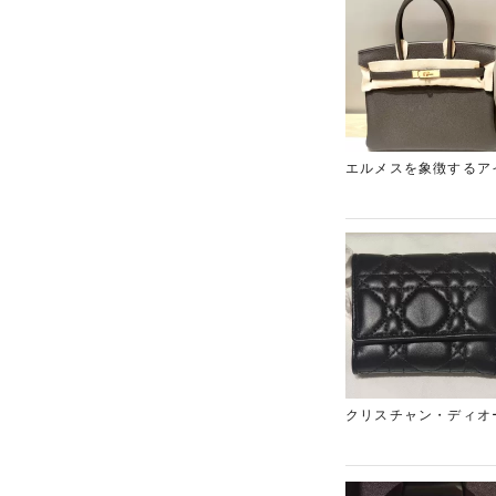
色です。サンローラン
ただきました。新宿東
ります！
エルメスを象徴するア
今回のお品物はベトン
ます。さらに、トゴ素
れています。新品状態
押し上げる重要なポイ
ど高価買取が期待でき
させていただきました
クリスチャン・ディオー
LadyDiorシリー
特にブラックカラーは
で、ラムスキン特有の
み合わせは上品な印象