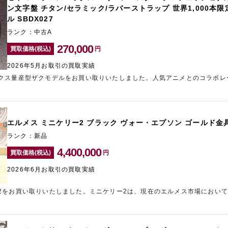
ン文字盤 チタン/セラミック/ラバーストラップ 世界1,000本
ンディションであったため、精一杯の金額をご提示させていただきました。
したら、新宿東口のブランド買取店「ギャラリーレア新宿東口店」までご相
ル SBDX027
ランク：中古A
270,000
買取価格(税込)
円
2026年5月お取引の買取実績
クス量産型ザクモデルをお買い取りいたしました。人気アニメとのコラボレ
モデルです。世界限定1,000本のうち073番というシリアルを持つ個体で
高評価のポイントです。今回のお品物は、外装コンディションも良好であっ
説明書といった付属品も完璧に揃っておりました。限定モデルは付属品の有
る点もプラス評価となり、高水準でのお買い取りをさせていただきました。
エルメス ミニケリー2 ブラック ヴォー・エプソン ゴールド金具
ご希望の方は、ぜひ新宿東口にあるブランド買取店「ギャラリーレア新宿東
ランク：新品
4,400,000
買取価格(税込)
円
2026年6月お取引の買取実績
2をお買い取りいたしました。ミニケリー2は、現在のエルメス市場におい
おり、世界的に高い需要を誇るモデルです。今回のお品物はブラックカラー
くく型崩れしにくいことから中古市場でも非常に高い評価を受けています。
という最新の年式である点も査定額を押し上げる重要な要素となりました。