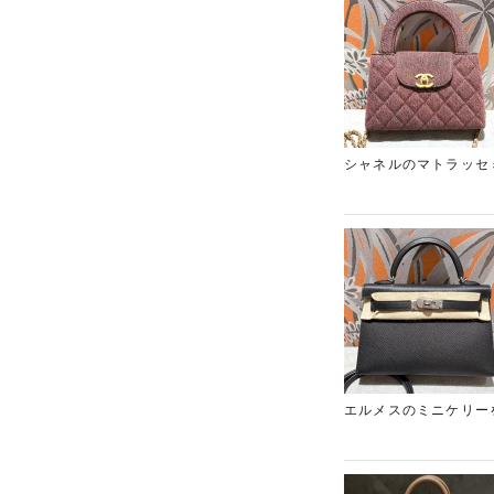
宿東口にあるブランド
シャネルのマトラッセ
え、ウォッシュドデニ
ーリングはファッショ
用品で、デニム素材特
場が活発で、状態の良
ますので、シャネルの
エルメスのミニケリー
需要を誇るモデルです
う最新の年式である点
も流通数が限られてい
し、市場価値を最大限