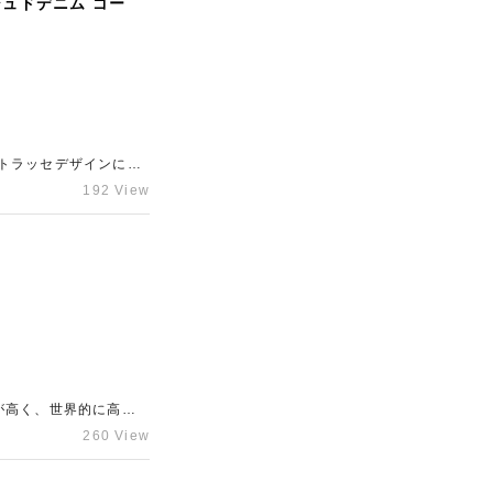
シュドデニム ゴー
トラッセデザインに加
せた存在感のあるカラ
192 View
。今回のお品物は未使
定の影響もあり中古市
ったご相談も承ってい
ださい。
が高く、世界的に高い
え、新品かつG刻印とい
260 View
に困難で、中古市場で
ン素材という点も加味
を入れておりますの