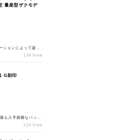
限定 量産型ザクモデ
売却をお考え中のブラ
談ください。
ーションによって誕生
あり、コレクターからの
138 View
たことに加え、保証
無が査定に大きく影響
セイコーをはじめブラ
 G刻印
口店」までお持ち込み
て最も入手困難なバッグ
のエプソン素材を採用
224 View
また、新品状態である
ミニケリー2は流通数が