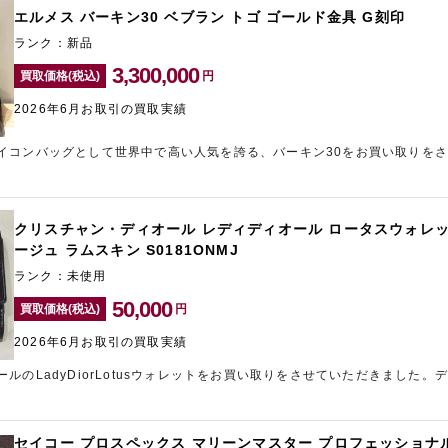
パリはブランド力が高く、中古市場でも安定した需要があるため、精一杯の
エルメス バーキン30 ベブラン トゴ ゴールド金具 G刻印
口にあるブランド買取店「ギャラリーレア新宿東口店」は、ブランドバッグ
ランク：新品
3,300,000
買取価格(税込)
円
2026年6月お取引の買取実績
イコンバッグとして世界中で高い人気を誇る、バーキン30をお買い取りを
×ゴールド金具という上品かつ希少性の高い組み合わせであり、中古市場で
材は耐久性に優れ傷が目立ちにくいことから、バーキンの中でも特に人気の
でコンディションが非常に良好であったことに加え、G刻印という新しい年
ントとなりました。エルメスは刻印による年式評価が重要視されるブランド
クリスチャン・ディオール レディディオール ロータスウォレッ
ます。人気カラー・人気素材・新しい年式という好条件が揃っていたため、
ージュ ラムスキン S0181ONMJ
。ギャラリーレア新宿東口店は新宿東口エリアのブランド買取ナンバーワン
ランク：未使用
50,000
買取価格(税込)
円
2026年6月お取引の買取実績
ルのLadyDiorLotusウォレットをお買い取りをさせていただきました。
ズのLLotusウォレットは、コンパクトながら高級感のあるデザインで人気を集
流行に左右されにくく、幅広い年代から支持を受けている定番色です。今回
柔らかな質感や美しいステッチが良好な状態で保たれていた点や、シャンパ
セイコー プロスペックス マリーンマスター プロフェッショナル 
があるため、高評価につながりました。財布カテゴリーは状態による価格差