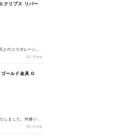
・エクリプス リバー
氏とのコラボレーショ
場でも安定した需要が
41 View
上の安心材料となりまし
。コラボレーションモ
の高価買取をご希望の
 ゴールド金具 G
いたしました。外縫い仕
でも高い評価を受けて
90 View
品状態でコンディショ
なっています。ケリー