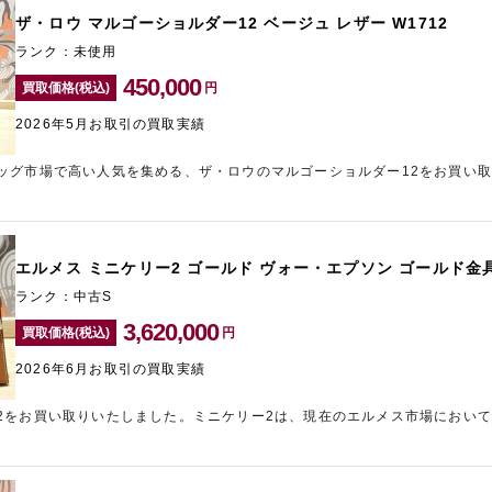
、国内外問わず需要が非常に高いため、高い査定額を提示させていただきま
ザ・ロウ マルゴーショルダー12 ベージュ レザー W1712
ら、新宿東口のブランド買取店「ギャラリーレア新宿東口店」までご相談く
ランク：未使用
450,000
買取価格(税込)
円
2026年5月お取引の買取実績
ッグ市場で高い人気を集める、ザ・ロウのマルゴーショルダー12をお買い
ーと洗練されたデザインが評価されており、国内外で需要が高まっています
や型崩れも見られず非常に良好なコンディションでした。さらに人気のベー
やすく、中古市場でも安定した需要があります。マルゴーシリーズは近年流
た金額を提示させていただきました。どれくらいの金額になるかといったご
エルメス ミニケリー2 ゴールド ヴォー・エプソン ゴールド金具
は新宿東口のブランド買取店「ギャラリーレア新宿東口店」にお任せくださ
ランク：中古S
3,620,000
買取価格(税込)
円
2026年6月お取引の買取実績
2をお買い取りいたしました。ミニケリー2は、現在のエルメス市場におい
おり、世界中で高い需要を誇ります。今回のお品物は人気定番色であるゴー
で、多くのお客様からお問い合わせをいただく組み合わせです。さらにK刻
評価を高めるポイントとなりました。流通量が極めて少なく、需要が供給を