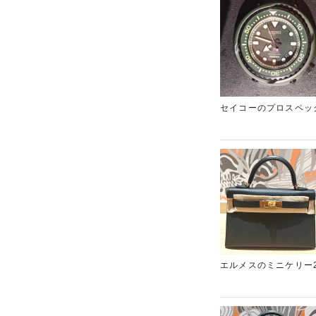
本品は使用感のないコ
ンドバッグがございま
セイコーのプロスペッ
した希少性の高い限定
需要が期待できる点が
書・専用ケース・取扱
するため、完備品であ
ンド時計の高価買取を
くださいませ。
エルメスのミニケリー
の一つとして知られて
しており、傷が付きに
ことに加え、G刻印の