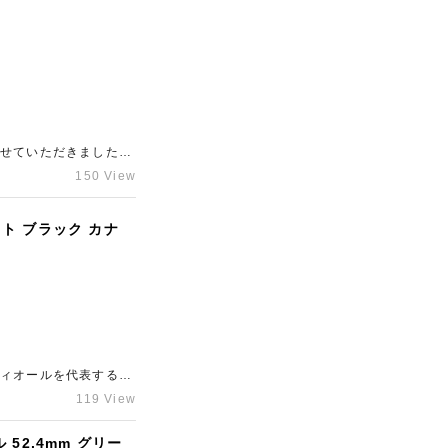
金額をご提示させてい
の高価買取に自信があ
させていただきました。
も常に高い需要があり
150 View
高い素材として評価さ
式である点も査定額を
であり、新しい個体ほ
ト ブラック カナ
目一杯の金額をご提示
を目指しております。
ディオールを代表する
めているアイテムです。
119 View
のお品物は未使用品
ンゴールド金具との組
52.4mm グリー
が大きくなりますが、