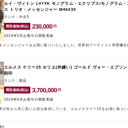
ルイ・ヴィトン LV×YK モノグラム・エクリプス/モノグラム
ス トリオ・メッセンジャー M46435
ランク：中古S
230,000
買取価格(税込)
円
2026年5月お取引の買取実績
オメッセンジャーをお買い取りいたしました。世界的アーティスト草間彌生
展開された人気モデルです。通常モデルにはない限定性を持つため、中古市
物は非常に状態が良く、ICチップ搭載の比較的新しい個体である点も査定
トラップ、コインケースなど付属品も揃っていた点も高評価のポイントです
ているため希少性が高いため、高価買取させていただきました。ブランド品
エルメス ケリー25 セリエ(外縫い) ゴールド ヴォー・エプソン
あるブランド買取店「ギャラリーレア新宿東口店」にお任せください。
刻印
ランク：新品
3,700,000
買取価格(税込)
円
2026年6月お取引の買取実績
希少性から常に高い人気を維持している、エルメスケリー25をお買い取り
崩れしにくく、シャープなシルエットを長期間維持できることから中古市場
はゴールド×ゴールド金具というエルメスを代表する人気カラーであり、新
ました。また、最新刻印であることも査定額を押し上げる重要なポイントと