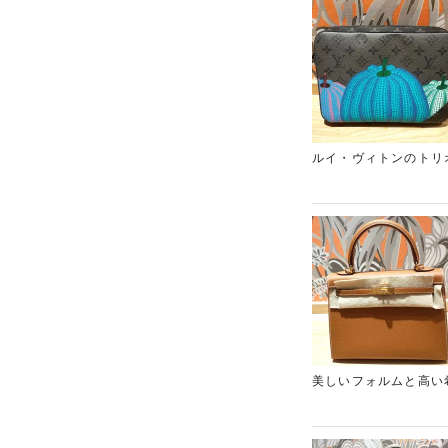
ルイ・ヴィトンのトリ
ンコレクションとして
あります。今回のお品
た。また、保存袋やス
デルは生産数が限られ
方は、ぜひ新宿東口に
美しいフォルムと高い
様のエプソン素材は型
います。今回のお品物
ンも完璧に保たれてい