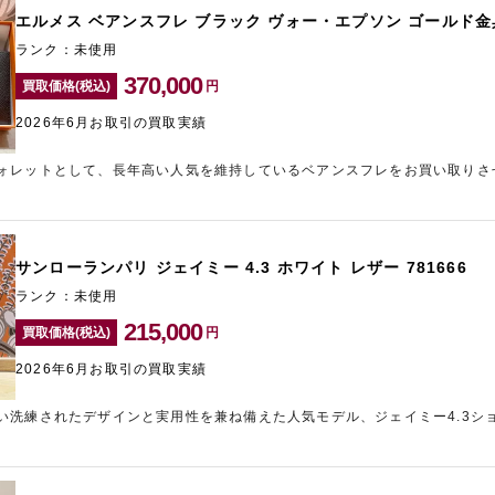
なコンディションでお持ち込みいただけたため、しっかりとした査定額を提
エルメス ベアンスフレ ブラック ヴォー・エプソン ゴールド金
の査定額が気になる方は、新宿東口エリアのブランド買取店「ギャラリーレ
ランク：未使用
370,000
買取価格(税込)
円
2026年6月お取引の買取実績
ォレットとして、長年高い人気を維持しているベアンスフレをお買い取りさ
ド金具は定番かつ需要の高い組み合わせであり、中古市場でも安定した相場
、エプソン素材特有の美しい型崩れの少ない状態が保たれていたことが高評
ある点も査定額を押し上げる重要な要素となっています。エルメスはバッグ
ランドであり、人気カラー・人気素材・良好なコンディションという条件が
サンローランパリ ジェイミー 4.3 ホワイト レザー 781666
させていただきました。ご不要になられたエルメスの売却をご検討中の方は
ーレア新宿東口店」までお問い合わせください。
ランク：未使用
215,000
買取価格(税込)
円
2026年6月お取引の買取実績
い洗練されたデザインと実用性を兼ね備えた人気モデル、ジェイミー4.3シ
きました。近年は大型のショルダーバッグ需要が高まっており、ジェイミー
今回のお品物は未使用品で、レザーの状態や金具のコンディションも非常に
た。ベージュカラーは上品でコーディネートに取り入れやすく、幅広い層か