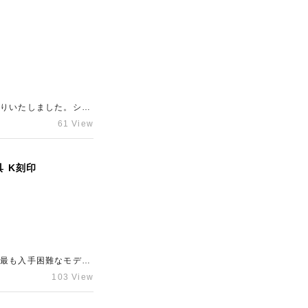
した。売却をお考え中の
ださい。
取りいたしました。シン
。今回のお品物は未使
61 View
ジュカラーは幅広いコ
通量に対して需要が高
相談も承っていますの
 K刻印
い。
て最も入手困難なモデル
ルドにゴールド金具を
103 View
印という比較的新しい
大きく上回るモデルを