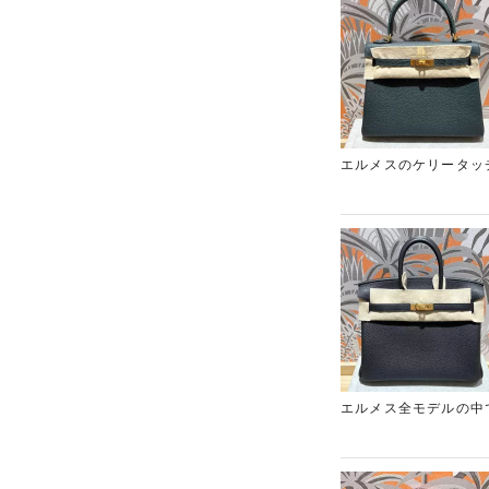
極めて少なく、常に購
した需要を持つため、
新宿東口店をご利用く
エルメスのケリータッ
仕様であり、市場でも
プレとヴェールルソー
ことに加え、CITE
性が高く、付属書類の
させていただきました
新宿東口店」までご相
エルメス全モデルの中
定番中の定番として世
に良好であったことに
優れ、傷が目立ちにく
イズであることも含め