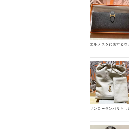
新品同様の非常に良好
た。お持ちのエルメス
相談ください。
エルメスを代表するウ
特にブラック×ゴール
のお品物は未使用品で
また、最新のG刻印で
や状態が重視されるブ
査定でのお買い取りを
ンド買取店「ギャラリ
サンローランパリらし
い取りをさせていただ
注目を集めています。
高評価につながりまし