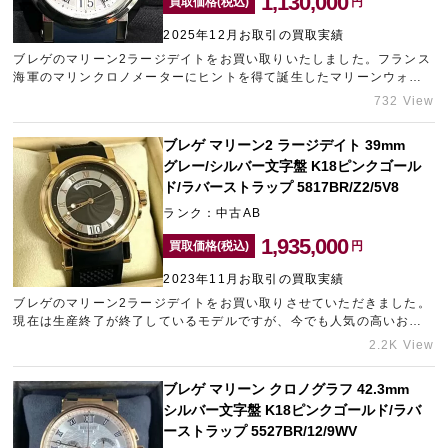
1,130,000
買取価格(税込)
円
2025年12月お取引の買取実績
ブレゲのマリーン2ラージデイトをお買い取りいたしました。フランス
宅配買取を申し込む
海軍のマリンクロノメーターにヒントを得て誕生したマリーンウォッ
無料の宅配キットをお届けします
チで、手彫りのギヨシェダイアルにコインエッジなど伝統的なデザイ
732 View
ンを継承した人気モデルです。ブランド時計の高価買取に力を入れて
おりますので、売却をご検討中の方は中野のブランド買取店「タイム
ブレゲ マリーン2 ラージデイト 39mm
ゾーン中野ブロードウェイ」までご相談ください。
グレー/シルバー文字盤 K18ピンクゴール
ド/ラバーストラップ 5817BR/Z2/5V8
ランク：中古AB
1,935,000
買取価格(税込)
円
2023年11月お取引の買取実績
ブレゲのマリーン2ラージデイトをお買い取りさせていただきました。
現在は生産終了が終了しているモデルですが、今でも人気の高いお品
物です。何度かご使用されたとのことでしたが、傷もなく綺麗な状態
2.2K View
でお持ち込みいただけたため、できる限りの金額をご提示させていた
だきました。現行モデルに限らず、年式の古いブランド時計も積極的
ブレゲ マリーン クロノグラフ 42.3mm
に買い取りしております。ぜひ中野のブランド買取店「タイムゾーン
シルバー文字盤 K18ピンクゴールド/ラバ
中野ブロードウェイ」をご利用くださいませ。
ーストラップ 5527BR/12/9WV