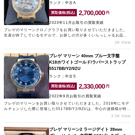
ランク：中古A
2,700,000
買取価格(税込)
円
2023年11月お取引の買取実績
ブレゲのマリーンクロノグラフをお買い取りさせていただきました。
生産が終了しているモデルで、お探しの方が多くいらっしゃるお品物
です。ご愛用されていたお品物で細かな傷や擦れなどが見受けられま
2K View
したが、全体的に目立つ傷はなく比較的良好なコンディションでした
ので、精一杯の金額をご提示させていただきました。数に限りがある
ブレゲ マリーン 40mm ブルー文字盤
限定アイテムなどは、高額査定に繋がります。大阪エリアで宅配買取
K18ホワイトゴールド/ラバーストラップ
をお探しならギャラリーレアLAB大阪にお任せくださいませ。
5517BB/Y2/9ZU
ランク：中古S
2,330,000
買取価格(税込)
円
2022年9月お取引の買取実績
ブレゲのマリーンをお買い取りさせていただきました。2018年にモデ
ルチェンジした際に登場した5517BB/Y2/9ZUは、中心の波模様が特徴
的なデザインです。40mmにサイズアップされ、針の形状が変更され
3.5K View
ました。非常に貴重な時計を良好なコンディションでご売却いただい
たため、高価買取に繋がりました。売却をお考えのお品物がございま
ブレゲ マリーン2 ラージデイト 39mm
したらぜひタイムゾーン中野ブロードウェイまでご相談ください。タ