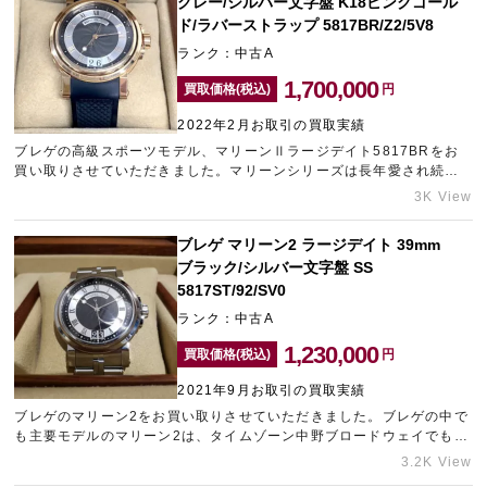
グレー/シルバー文字盤 K18ピンクゴール
イムゾーン中野ブロードウェイは中野のブランド買取ナンバーワンを
目指しております。
ド/ラバーストラップ 5817BR/Z2/5V8
ランク：中古A
1,700,000
買取価格(税込)
円
2022年2月お取引の買取実績
ブレゲの高級スポーツモデル、マリーンⅡラージデイト5817BRをお
買い取りさせていただきました。マリーンシリーズは長年愛され続け
ている人気モデルで、生産終了後もこちらの時計を求める方は少なく
3K View
ありません。今回お送りいただいたお品物はご愛用により少々小傷が
見受けられる状態ではありましたが、需要の高さと全体的に目立つ劣
ブレゲ マリーン2 ラージデイト 39mm
化はなかったことから高額査定となりました。ギャラリーレアはブラ
ブラック/シルバー文字盤 SS
ンド時計の買取にも力を入れております。ご相談いただけますとどこ
よりも高い金額をご提示できる自信がありますので、売却をご検討の
5817ST/92/SV0
際はぜひ一度ご利用くださいませ。ギャラリーレアLAB大阪は、ブラ
ランク：中古A
ンド宅配買取No1を目指しております！
1,230,000
買取価格(税込)
円
2021年9月お取引の買取実績
ブレゲのマリーン2をお買い取りさせていただきました。ブレゲの中で
も主要モデルのマリーン2は、タイムゾーン中野ブロードウェイでもお
問い合わせをいただくことが多いモデルです。こちらは需要の多いお
3.2K View
品物を綺麗な状態でお持ち込みいただけたため、高価買取に繋がりま