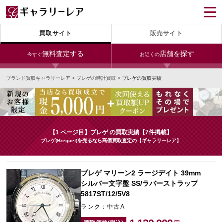
買取サイト
販売サイト
無料査定する
店舗を探す
今すぐ
お近くの
ブランド買取ギャラリーレア
>
ブレゲの時計買取
>
ブレゲの買取実績
今すぐLINE査定
24時間受付（対応時間10:00～19:00）
銀座本店
青山表参道店
新宿東口店
宅配買取を申し込む
小田急新宿店
LAB東京
名古屋大須店
無料の宅配キットをお届けします
【1 ページ目】ブレゲ の買取実績【7件掲載】
心斎橋本店
東心斎橋店
梅田店
ブレゲ(Breguet)を売るなら高価買取査定の【ギャラリーレア】
今すぐ電話査定
受付時間 10:00～19:00
なんば店
神戸元町(三宮)店
LAB大阪
ブレゲ マリーン2 ラージデイト 39mm
シルバー文字盤 SS/ラバーストラップ
5817ST/12/5V8
中野ブロードウェイ
ランク：中古A