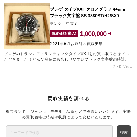
した。ご自宅に「購入したけれど使用していない」「気に入っていた
けれど新しい物に買い替えたい」などのお品物はございませんか？ブ
ブレゲ タイプXXII クロノグラフ 44mm
レゲは最近買取を強化しているブランドのひとつでもありますので、
ブラック文字盤 SS 3880ST/H2/SX0
お持ちの方はこの機会に売却をご検討いただけますと幸いです。どこ
ランク：中古S
よりも高い金額をご提示させていただきます！査定は店頭だけでな
く、お電話やLINEでも承っておりますのでお気軽にお問い合わせくだ
1,000,000
買取価格(税込)
円
さい。皆様のご利用をお待ちしております。
2021年9月お取引の買取実績
ブレゲのトランスアトランティックタイプXXIIをお買い取りさせてい
ただきました！どんな服装にも合わせやすいブラック文字盤の時計
は、1本は持っておきたいと多くの男性から人気があります。今回は新
2.3K View
品同様のとても綺麗なコンディションでお送りいただけましたので、
できる限りの高額査定をご提示いたしました。もちろん、傷や汚れが
ついてしまっているご愛用感が感じられるようなお品物であってもし
っかりとした金額をご案内いたします。ご自宅に眠ってしまっている
ブランド時計をお持ちの方はおられませんでしょうか。ギャラリーレ
買取実績を調べる
アにお送りいただけますと、どこよりも高い金額でお買い取りいたし
ますのでお悩みの際はぜひ一度ご相談くださいませ。
※ブランド、ジャンル、モデル、品番などで検索いただけます。実際
の買取価格は時期や状態によって変動いたします。