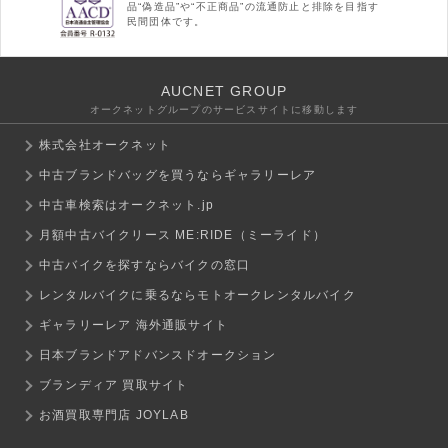
品“偽造品”や“不正商品”の流通防止と排除を目指す
民間団体です。
AUCNET GROUP
オークネットグループのサービスサイトに移動します
株式会社オークネット
中古ブランドバッグを買うならギャラリーレア
中古車検索はオークネット.jp
月額中古バイクリース ME:RIDE（ミーライド）
中古バイクを探すならバイクの窓口
レンタルバイクに乗るならモトオークレンタルバイク
ギャラリーレア 海外通販サイト
日本ブランドアドバンスドオークション
ブランディア 買取サイト
お酒買取専門店 JOYLAB