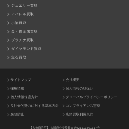
ジュエリー買取
アパレル買取
小物買取
金・貴金属買取
プラチナ買取
ダイヤモンド買取
宝石買取
サイトマップ
会社概要
採用情報
個人情報の取扱い
個人情報保護方針
グローバルプライバシーポリシー
反社会的勢力に対する基本方針
コンプライアンス憲章
腐敗防止
店頭買取利用規約
【古物商許可】
大阪府公安委員会第621111601117号