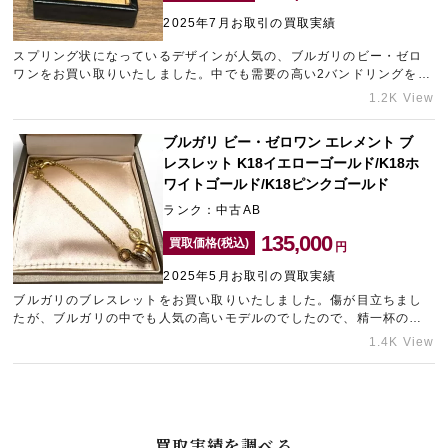
2025年7月お取引の買取実績
スプリング状になっているデザインが人気の、ブルガリのビー・ゼロ
宅配買取を申し込む
ワンをお買い取りいたしました。中でも需要の高い2バンドリングをお
無料の宅配キットをお届けします
持ち込みいただけたため、高価買取させていただきました。ブランド
1.2K View
ジュエリーのご売却に迷ったら、新宿にあるブランド買取店「ギャラ
リーレア小田急新宿店」をお気軽にご利用くださいませ。
ブルガリ ビー・ゼロワン エレメント ブ
レスレット K18イエローゴールド/K18ホ
ワイトゴールド/K18ピンクゴールド
ランク：中古AB
135,000
買取価格(税込)
円
2025年5月お取引の買取実績
ブルガリのブレスレットをお買い取りいたしました。傷が目立ちまし
たが、ブルガリの中でも人気の高いモデルのでしたので、精一杯の金
額をご提示させていただきました。東心斎橋エリアでブランド買取店
1.4K View
をお探しなら、ギャラリーレア東心斎橋店をご利用ください。
買取実績を調べる