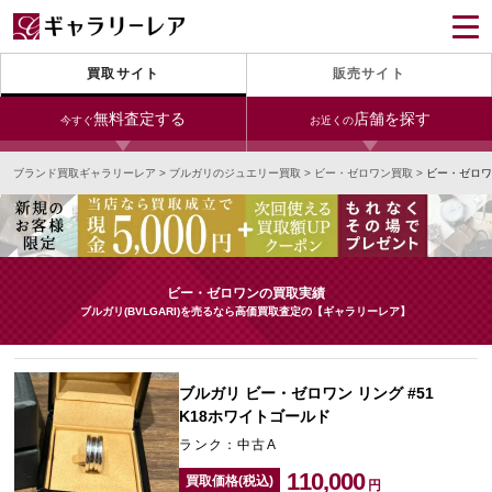
買取サイト
販売サイト
無料査定する
店舗を探す
今すぐ
お近くの
ブランド買取ギャラリーレア
>
ブルガリのジュエリー買取
>
ビー・ゼロワン買取
>
ビー・ゼロワ
今すぐLINE査定
24時間受付（対応時間10:00～19:00）
銀座本店
青山表参道店
新宿東口店
宅配買取を申し込む
小田急新宿店
LAB東京
名古屋大須店
無料の宅配キットをお届けします
ビー・ゼロワンの買取実績
心斎橋本店
東心斎橋店
梅田店
ブルガリ(BVLGARI)を売るなら高価買取査定の【ギャラリーレア】
今すぐ電話査定
受付時間 10:00～19:00
なんば店
神戸元町(三宮)店
LAB大阪
ブルガリ ビー・ゼロワン リング #51
K18ホワイトゴールド
ランク：中古A
中野ブロードウェイ
110,000
買取価格(税込)
円