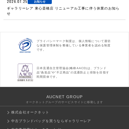
2026.07.25
お知らせ
ギャラリーレア 東心斎橋店 リニューアル工事に伴う休業のお知ら
せ
プライバシーマーク制度は、個人情報について適切
な保護管理体制を整備している事業者を認める制度
です。
日本流通自主管理協会(略称AACD)は、ブランド
品“偽造品”や“不正商品”の流通防止と排除を目指す
民間団体です。
AUCNET GROUP
オークネットグループのサービスサイトに移動します
株式会社オークネット
中古ブランドバッグを買うならギャラリーレア