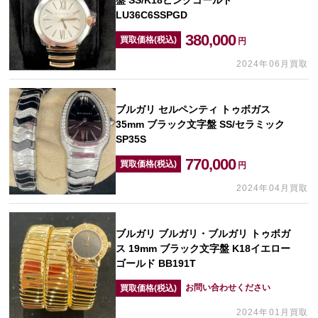
盤 SS/K18ピンクゴールド
LU36C6SSPGD
380,000
買取価格(税込)
円
2024年06月買取
ブルガリ セルペンティ トゥボガス
35mm ブラック文字盤 SS/セラミック
SP35S
770,000
買取価格(税込)
円
2024年04月買取
ブルガリ ブルガリ・ブルガリ トゥボガ
ス 19mm ブラック文字盤 K18イエロー
ゴールド BB191T
お問い合わせください
買取価格(税込)
2024年01月買取