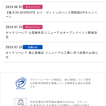
2026.08.01
キャンペーン
【最大30,000円UP】ルイ・ヴィトンのバッグ買取額UPキャンペ
ーン
2026.07.25
キャンペーン
ギャラリーレア 心斎橋本店リニューアルオープンイベント開催決
定
2026.07.25
お知らせ
ギャラリーレア 東心斎橋店 リニューアル工事に伴う休業のお知ら
せ
プライバシーマーク制度は、個人情報について適切
な保護管理体制を整備している事業者を認める制度
です。
日本流通自主管理協会(略称AACD)は、ブランド
品“偽造品”や“不正商品”の流通防止と排除を目指す