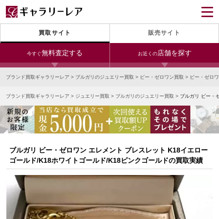
買取サイト
販売サイト
無料査定する
店舗を探す
今すぐ
お近くの
ブランド買取ギャラリーレア
>
ブルガリのジュエリー買取
>
ビー・ゼロワン買取
>
ビー・ゼロワ
今すぐLINE査定
24時間受付（対応時間10:00～19:00）
ブランド買取ギャラリーレア
>
ジュエリー買取
>
ブルガリのジュエリー買取
>
ブルガリ ビー・ゼ
銀座本店
青山表参道店
新宿東口店
宅配買取を申し込む
小田急新宿店
LAB東京
名古屋大須店
無料の宅配キットをお届けします
心斎橋本店
東心斎橋店
梅田店
今すぐ電話査定
ブルガリ ビー・ゼロワン エレメント ブレスレット K18イエロー
受付時間 10:00～19:00
なんば店
神戸元町(三宮)店
LAB大阪
ゴールド/K18ホワイトゴールド/K18ピンクゴールドの買取実績
中野ブロードウェイ