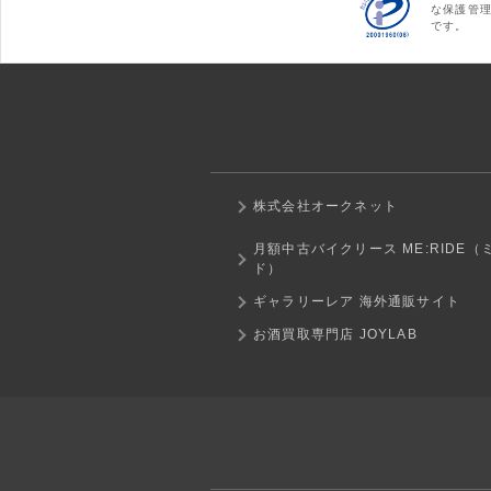
な保護管
です。
株式会社オークネット
月額中古バイクリース ME:RIDE（
ド）
ギャラリーレア 海外通販サイト
お酒買取専門店 JOYLAB