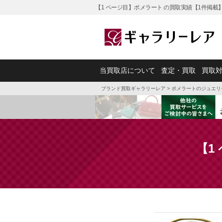
【1 ページ目】ポメラート の買取実績【1件掲載
当買取店について
査定・買取
買取
ブランド買取ギャラリーレア
>
ポメラートのジュエリ
【1