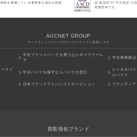
理体制を整備している事業者を認める制度
品“偽造品”や“不正商品”
民間団体です。
AUCNET GROUP
オークネットグループのサービスサイトに移動します
中古ブランドバッグを買うならギャラリーレ
中古車検索は
ア
ミーライ
レンタルバイ
中古バイクを探すならバイクの窓口
ルバイク
日本ブランドアドバンスドオークション
ブランディア
買取強化ブランド