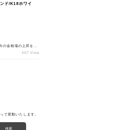
ンド/K18ホワイ
今の金相場の上昇を査
いましたら、梅田のブ
467 View
よって変動いたします。