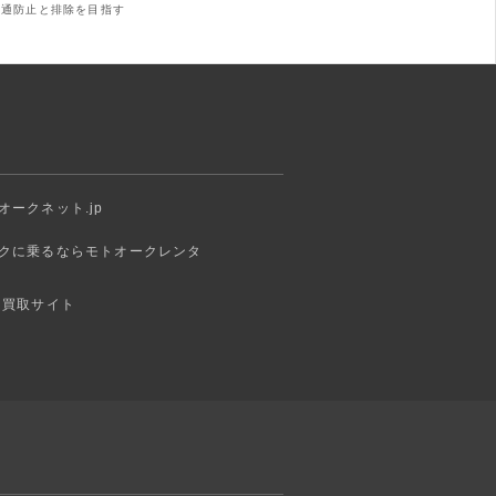
の流通防止と排除を目指す
オークネット.jp
クに乗るならモトオークレンタ
 買取サイト