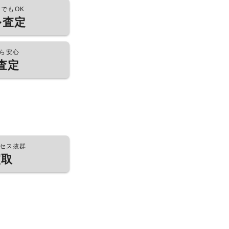
つでもOK
ル査定
ら安心
査定
セス抜群
買取