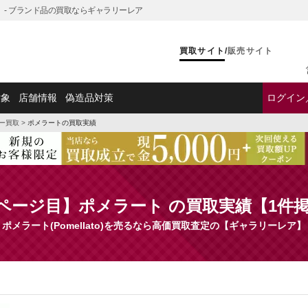
】 - ブランド品の買取ならギャラリーレア
買取サイト
/
販売サイト
対象
店舗情報
偽造品対策
ログイン
ー買取
>
ポメラートの買取実績
 ページ目】ポメラート の買取実績【1件
ポメラート(Pomellato)を売るなら高価買取査定の【ギャラリーレア】