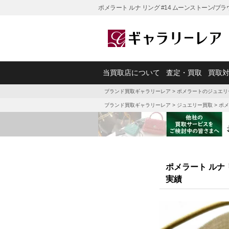
ポメラート ルナ リング #14 ムーンストーン/
当買取店について
査定・買取
買取
ブランド買取ギャラリーレア
>
ポメラートのジュエリ
ブランド買取ギャラリーレア
>
ジュエリー買取
>
ポメ
ポメラート ルナ
実績