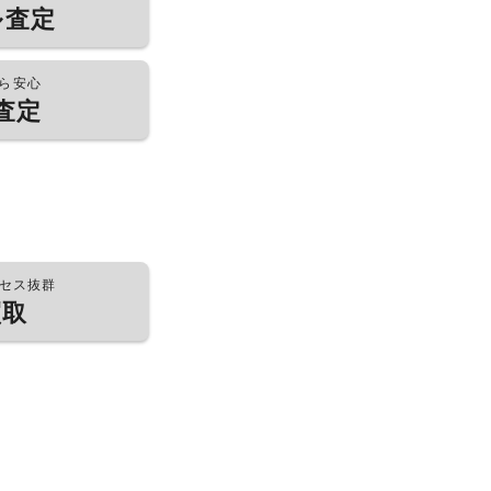
ル査定
ら安心
査定
セス抜群
買取