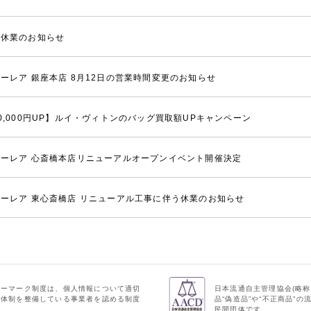
季休業のお知らせ
ーレア 銀座本店 8月12日の営業時間変更のお知らせ
0,000円UP】ルイ・ヴィトンのバッグ買取額UPキャンペーン
ーレア 心斎橋本店リニューアルオープンイベント開催決定
ーレア 東心斎橋店 リニューアル工事に伴う休業のお知らせ
シーマーク制度は、個人情報について適切
日本流通自主管理協会(略称
理体制を整備している事業者を認める制度
品“偽造品”や“不正商品”
民間団体です。