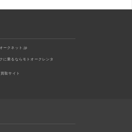
オークネット.jp
クに乗るならモトオークレンタ
 買取サイト