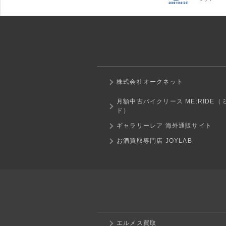
株式会社オークネット
月額中古バイクリース ME:RIDE（
ド）
ギャラリーレア 海外通販サイト
お酒買取専門店 JOYLAB
エルメス買取