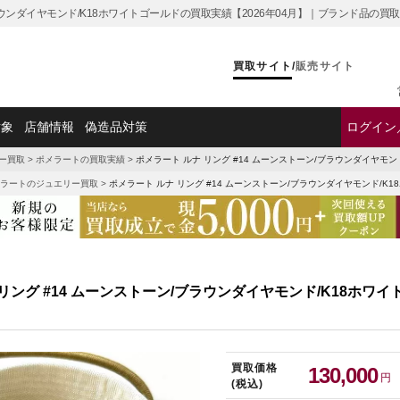
ブラウンダイヤモンド/K18ホワイトゴールドの買取実績【2026年04月】｜ブランド品の
買取サイト
/
販売サイト
対象
店舗情報
偽造品対策
ログイン
ー買取
>
ポメラートの買取実績
>
ポメラート ルナ リング #14 ムーンストーン/ブラウンダイヤモ
ラートのジュエリー買取
>
ポメラート ルナ リング #14 ムーンストーン/ブラウンダイヤモンド/K
 リング #14 ムーンストーン/ブラウンダイヤモンド/K18ホワ
買取価格
130,000
円
(税込)