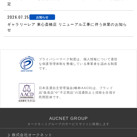
定
2026.07.25
お知らせ
ギャラリーレア 東心斎橋店 リニューアル工事に伴う休業のお知ら
せ
プライバシーマーク制度は、個人情報について適切
な保護管理体制を整備している事業者を認める制度
です。
日本流通自主管理協会(略称AACD)は、ブランド
品“偽造品”や“不正商品”の流通防止と排除を目指す
民間団体です。
AUCNET GROUP
オークネットグループのサービスサイトに移動します
株式会社オークネット