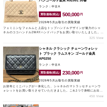
パンゴールド金具 A92991 30番
ランク：中古A
500,000
買取価格(税込)
円
2026年5月お取引の買取実績
フェミニンなフォルムと上品なトップハンドルデザインが魅力のシャ
ネルのココハンドル2WAYハンドバッグをお買い取りいたしました。シ
ョルダーとしてもハンドバッグとしても活躍する人気の高い定番アイ
325 View
テムです。お持ちのシャネルの金額が気になるという方がいらっしゃ
いましたら、ぜひギャラリーレアまでご相談ください。近くに店舗が
シャネル クラシック チェーンウォレッ
ない、お店に行く時間がないという方には、ご自宅にいながらブラン
ト ブラック ラムスキン ゴールド金具
ド品を売却できる、ギャラリーレアLAB大阪のブランド宅配買取サー
ビスがおすすめです。
AP0250
ランク：中古A
230,000
買取価格(税込)
円
2026年5月お取引の買取実績
お財布とミニバッグが一体化した、シャネルのマトラッセチェーンウ
ォレットをお買い取りさせていただきました。これ1つで身軽にお出か
けができる実用性と、圧倒的な資産価値を兼ね備えた大人気のアイテ
450 View
ムです。シャネルだけに限らず、カラー・素材・サイズ・年代などに
よって買取金額が変わってきます。その中でも定番カラーや定番モデ