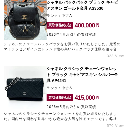
ル、新品未使用品などは高価買取に繋がりますので、お手持ちのブラ
シャネル バックパック ブラック キャビ
ンド品の査定額が気になる方は、お気軽にギャラリーレアへお問い合
アスキン ゴールド金具 AS3530
わせください。ギャラリーレア小田急新宿店は新宿エリアのブランド
ランク：中古A
買取ナンバーワンを目指しております。
400,000
買取価格(税込)
円
2026年4月お取引の買取実績
シャネルのチェーンバックパックをお買い取りいたしました。定番の
マトラッセデザインにトレンド性の高いバックパック仕様を組み合わ
せた人気モデルです。ブラック×ゴールド金具は圧倒的な支持を集めて
323 View
おり、入荷後すぐに売り切れてしまうほどの高い需要があります。キ
ャビアスキン特有の耐久性により目立つダメージがなく、非常に良好
シャネル クラシック チェーンウォレッ
なコンディションが保たれていました。シャネルは価格高騰が続いて
ト ブラック キャビアスキン シルバー金
おり、中古市場でもお探しの方が非常に多くいらっしゃるため、高い
査定額を提示させていただきました。シャネルをはじめブランド品の
具 AP4241
高価買取をご希望の方は、ぜひ新宿東口にあるブランド買取店「ギャ
ランク：中古S
ラリーレア新宿東口店」にお任せください。
415,000
買取価格(税込)
円
2026年5月お取引の買取実績
シャネルのクラシックチェーンウォレットをお買い取りいたしまし
た。国内外を問わず世界中から絶大な人気を誇るモデルです。弊社に
も在庫が少ないお品物でしたので、精一杯の金額をご提示させていた
570 View