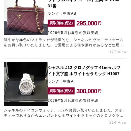
31番
ランク：中古AB
295,000
買取価格(税込)
円
2026年5月お取引の買取実績
鮮やかな赤色のマトラッセが特徴的な、シャネルのヴァニティケース
をお買い取りいたしました。ご愛用による傷や擦れがあるなど使用感
が見られる状態でしたが、他社様にも劣らない金額をご提示させてい
177 View
ただきました。売却をお考えのシャネルがございましたら、大須エリ
アのブランド買取店「ギャラリーレア名古屋大須店」をご利用くださ
い。
シャネル J12 クロノグラフ 41mm ホワ
イト文字盤 ホワイトセラミック H1007
ランク：中古A
300,000
買取価格(税込)
円
2026年5月お取引の買取実績
シャネルのアイコンウォッチ、J12をお買い取りいたしました。スポー
ティーでありながらエレガントなホワイトセラミックのクロノグラフ
モデルです。非常に綺麗な状態でお持ち込みいただけたため、しっか
214 View
りとした査定額を提示させていただきました。大切なお品物のご売却