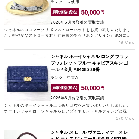
ランク：未使用
50,000
買取価格(税込)
円
2026年6月お取引の買取実績
シャネルのココマークリボンストローハットをお買い取りいたしまし
た。軽やかなストロー素材と存在感のあるリボンデザインが絶妙に調
和し、コーディネートを格上げしてくれる逸品です。フロントのココ
96 View
マークがさりげなくブランドの気品を演出し、リゾートシーンからタ
ウンユースまで幅広く活躍します。ギャラリーレアではお電話やLINE
シャネル ボーイシャネル ロング フラッ
での事前の簡単なお見積り等も承っておりますので、ご利用いただけ
プウォレット ブルー キャビアスキン ゴ
れば幸いです。全国からの査定金額のお問い合わせや宅配買取を大阪
で承っております。
ールド金具 A84385 28番
ランク：中古A
50,000
買取価格(税込)
円
2026年6月お取引の買取実績
シャネルのボーイシャネル三つ折り財布をお買い取りいたしました。
ボーイシャネルは、シャネルらしいダイヤモンドキルティングと洗練
されたフォルムが美しく調和した、上品なデザインが魅力の人気ライ
170 View
ンです。コンパクトなサイズながら収納力に優れ、日常使いしやすい
実用性の高いアイテムです。シャネルをはじめブランド品の高価買取
シャネル スモール ヴァニティケース レ
は東京の宅配買取「ギャラリーレアLAB東京」にお任せください。
ッド ラムスキン ゴールド金具 AP2199