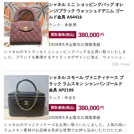
は、表参道にあるブランド買取店「ギャラリーレア青山表参道店」に
シャネル ミニ ショッピングバッグ オレ
ご相談くださいませ。
ンジ/ブラック ウォッシュドデニム ゴー
ルド金具 AS4416
ランク：未使用
380,000
買取価格(税込)
円
2026年5月お取引の買取実績
シャネルのマトラッセミニショッピングバッグをお買い取りいたしま
した。ブランドを象徴するマトラッセデザインに加え、ウォッシュド
デニム素材を採用した希少性の高いモデルです。オレンジとブラック
186 View
を組み合わせた存在感のあるカラーリングはファッション性が高く、
流通数が少ないことから、お求めの方が多くいらっしゃいます。今回
シャネル スモール ヴァニティケース ブ
のお品物は未使用品で、デニム素材特有の色味や風合いも良好な状態
ラック ラムスキン シャンパンゴールド
で保たれていました。近年シャネルは定価改定の影響もあり中古市場
が活発で、状態の良い個体は高値で取引される傾向があります。どれ
金具 AP2199
くらいの金額になるかといったご相談も承っていますので、シャネル
ランク：中古S
の売却は新宿東口のブランド買取店「ギャラリーレア新宿東口店」を
ご利用ください。
380,000
買取価格(税込)
円
2026年5月お取引の買取実績
シャネルのヴァニティケースをお買い取りいたしました。人気の高い
ラムスキン素材のお品物を良好な状態でお持ち込みいただけたため、