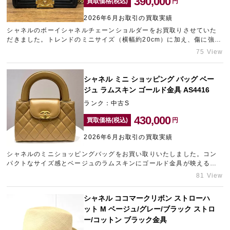
390,000
買取価格(税込)
円
2026年6月お取引の買取実績
シャネルのボーイシャネルチェーンショルダーをお買取りさせていた
宅配買取を申し込む
だきました。トレンドのミニサイズ（横幅約20cm）に加え、傷に強い
無料の宅配キットをお届けします
キャビアスキンと上品なネイビーの組み合わせは中古市場でも大人気
75 View
なモデルです。実用性とこなれ感を兼ね備えた需要の高いお品物でし
たので、精一杯の金額をご提示させていただきました。ブランド品の
買取に力を入れておりますので、売却をご検討中の方は、新宿にある
シャネル ミニ ショッピング バッグ ベー
ブランド買取店「ギャラリーレア小田急新宿店」にご相談くださいま
ジュ ラムスキン ゴールド金具 AS4416
せ。
ランク：中古S
430,000
買取価格(税込)
円
2026年6月お取引の買取実績
シャネルのミニショッピングバッグをお買い取りいたしました。コン
パクトなサイズ感とベージュのラムスキンにゴールド金具が映える上
品なデザインで、デイリーからパーティーまで幅広く活躍する人気ア
81 View
イテムです。昨今のシャネルは大幅な定価上昇が続いていることもあ
り、今回は相場以上となる高額査定をさせていただきました。ブラン
シャネル ココマークリボン ストローハ
ド品の高価買取をご希望の方は、梅田エリアのブランド買取店「ギャ
ット M ベージュ/グレー/ブラック ストロ
ラリーレア梅田店」にお持ち込みくださいませ。
ー/コットン ブラック金具