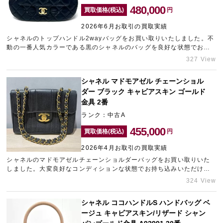
480,000
買取価格(税込)
円
2026年6月お取引の買取実績
シャネルのトップハンドル2wayバッグをお買い取りいたしました。不
動の一番人気カラーである黒のシャネルのバッグを良好な状態でお持
ち込みいただけたため、精一杯の金額をご提示させていただきまし
327 View
た。お持ちのシャネルの買取金額が気になる方は、東心斎橋のブラン
ド買取店「ギャラリーレア東心斎橋店」にお問い合わせください。
シャネル マドモアゼル チェーンショル
ダー ブラック キャビアスキン ゴールド
金具 2番
ランク：中古A
455,000
買取価格(税込)
円
2026年4月お取引の買取実績
シャネルのマドモアゼルチェーンショルダーバッグをお買い取りいた
しました。大変良好なコンディションな状態でお持ち込みいただけた
ため、プラス査定させていただきました。シャネルのバッグは世界的
324 View
に需要が高まっているため、高価買取が期待できます。ブランド品の
高価買取ならなんばのブランド買取店「ギャラリーレアなんば店」に
シャネル ココハンドルS ハンドバッグ ベ
お任せくださいませ。
ージュ キャビアスキン/リザード シャン