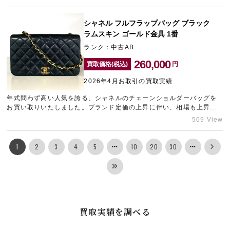
だきました。お持ちのシャネルの売却を検討中の方は、東心斎橋のブ
ランド買取店「ギャラリーレア東心斎橋店」にお問い合わせくださ
い。
シャネル フルフラップバッグ ブラック
ラムスキン ゴールド金具 1番
ランク：中古AB
260,000
買取価格(税込)
円
2026年4月お取引の買取実績
年式問わず高い人気を誇る、シャネルのチェーンショルダーバッグを
お買い取りいたしました。ブランド定価の上昇に伴い、相場も上昇し
ているため、高い査定額を提示させていただきました。ご自宅に眠っ
509 View
ているシャネルのバッグがございましたら、梅田のブランド買取店
「ギャラリーレア梅田店」までお持ち込みくださいませ。
1
2
3
4
5
10
20
30
買取実績を調べる