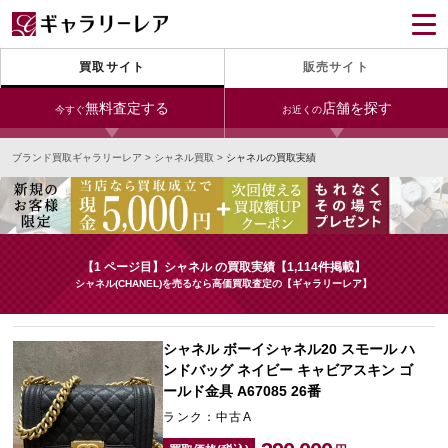
買取サイト
販売サイト
無料査定する
店舗を探す
今すぐ
お近くの
ブランド買取ギャラリーレア
>
シャネル買取
>
シャネルの買取実績
今すぐLINE査定
24時間受付（対応時間10:00～19:00）
銀座本店
青山表参道店
新宿東口店
宅配買取を申し込む
小田急新宿店
LAB東京
名古屋大須店
無料の宅配キットをお届けします
【1 ページ目】シャネル の買取実績【1,114件掲載】
心斎橋本店
東心斎橋店
梅田店
シャネル(CHANEL)を売るなら高価買取査定の【ギャラリーレア】
今すぐ電話査定
受付時間 10:00～19:00
なんば店
神戸元町(三宮)店
LAB大阪
シャネル ボーイシャネル20 スモール ハ
ンドバッグ ネイビー キャビアスキン ゴ
ールド金具 A67085 26番
中野ブロードウェイ
ランク：中古A