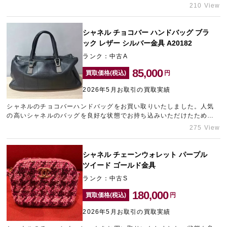
プラス査定させていただきました。シャネルをはじめ、ブランド品の
210 View
買取は是非なんばのブランド買取店「ギャラリーレアなんば店」をご
利用ください。
シャネル チョコバー ハンドバッグ ブラ
ック レザー シルバー金具 A20182
ランク：中古A
85,000
買取価格(税込)
円
2026年5月お取引の買取実績
シャネルのチョコバーハンドバッグをお買い取りいたしました。人気
の高いシャネルのバッグを良好な状態でお持ち込みいただけたため、
できる限りの金額をご提示させていただきました。売却をご検討中の
275 View
ブランドバッグがございましたら、なんばのブランド買取店「ギャラ
リーレアなんば店」にぜひ一度ご相談くださいませ。
シャネル チェーンウォレット パープル
ツイード ゴールド金具
ランク：中古S
180,000
買取価格(税込)
円
2026年5月お取引の買取実績