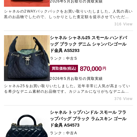
2026年5月お取引の買取実績
シャネルの2WAYバックパックをお買い取りいたしました。人気の高い
黒のお品物でしたので、しっかりとした査定額を提示させていただき
ました。また、複数点まとめてブランド品をお持ち込みいただけたた
316 View
め、プラス査定させていただいております。ブランドバッグを少しで
も高く売却したい方は、是非心斎橋のブランド買取店「ギャラリーレ
シャネル シャネル25 スモール ハンドバ
ア心斎橋本店」にお任せくださいませ。
ッグ ブラック デニム シャンパンゴール
ド金具 AS5293
ランク：中古S
870,000
買取価格(税込)
円
2026年5月お取引の買取実績
シャネル25をお買い取りいたしました。近年非常に人気が高まってい
る希少なデニム素材のお品物です。カジュアルになりがちなデニムで
すが、シックな黒にゴールド金具を組み合わせたシャネルらしいエレ
376 View
ガントで上品な佇まいで人気があります。現行モデルの証であるラン
ダムプレートタイプで、デニム特有の色褪せや角擦れも少なくコンデ
シャネル トップハンドル スモール フラ
ィションも良好でしたので、高価買取させていただきました。ギャラ
ップバッグ ブラック ラムスキン ゴール
リーレア青山表参道店は表参道エリアのブランド買取ナンバーワンを
目指しております。
ド金具 AS4573
ランク：中古A