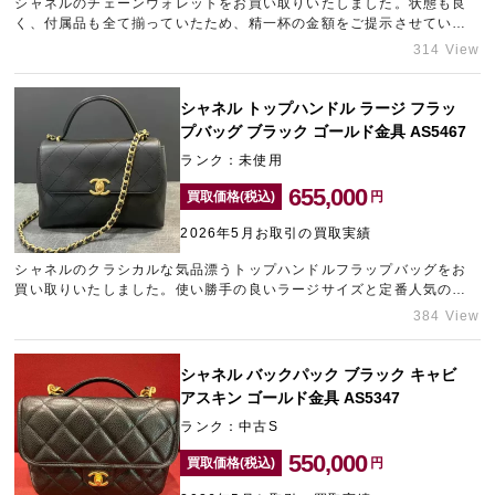
シャネルのチェーンウォレットをお買い取りいたしました。状態も良
く、付属品も全て揃っていたため、精一杯の金額をご提示させていた
だきました。ブランド品の高価買取なら心斎橋にあるブランド買取店
314 View
「ギャラリーレア心斎橋本店」をご利用ください。
シャネル トップハンドル ラージ フラッ
プバッグ ブラック ゴールド金具 AS5467
ランク：未使用
655,000
買取価格(税込)
円
2026年5月お取引の買取実績
シャネルのクラシカルな気品漂うトップハンドルフラップバッグをお
買い取りいたしました。使い勝手の良いラージサイズと定番人気のブ
ラック×ゴールド金具という組み合わせです。このタイムレスな仕様
384 View
は、中古市場でも需要が尽きないため、精一杯の金額をご提示させて
いただきました。ブランドバッグを少しでも高く売却したいとお考え
なら、ぜひとも表参道エリアのブランド買取店「ギャラリーレア青山
シャネル バックパック ブラック キャビ
表参道店」までご相談ください。
アスキン ゴールド金具 AS5347
ランク：中古S
550,000
買取価格(税込)
円