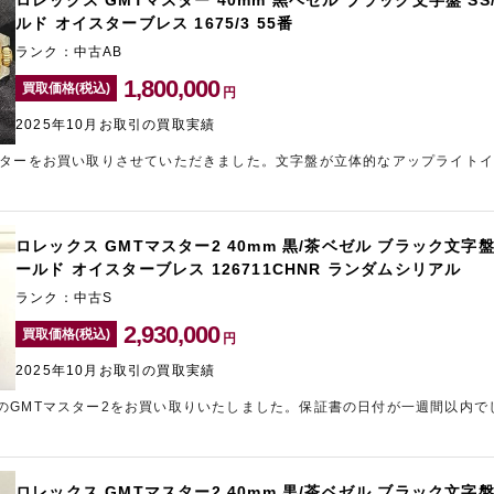
ロレックス GMTマスター 40mm 黒ベゼル ブラック文字盤 SS
ルド オイスターブレス 1675/3 55番
ランク：中古AB
1,800,000
買取価格(税込)
円
2025年10月お取引の買取実績
スターをお買い取りさせていただきました。文字盤が立体的なアップライト
」と呼ばれるモデルです。希少な時計をお持ち込みいただけたため、高価買
相場も安定しない状態で、今後の予測が難しいところではあります。現在お
方は、中野のブランド買取店「タイムゾーン中野ブロードウェイ」までご相
ロレックス GMTマスター2 40mm 黒/茶ベゼル ブラック文字盤 
ールド オイスターブレス 126711CHNR ランダムシリアル
ランク：中古S
2,930,000
買取価格(税込)
円
2025年10月お取引の買取実績
のGMTマスター2をお買い取りいたしました。保証書の日付が一週間以内で
。ロレックスをはじめブランド時計の高価買取は、東心斎橋のブランド買取
ださい。
ロレックス GMTマスター2 40mm 黒/茶ベゼル ブラック文字盤 