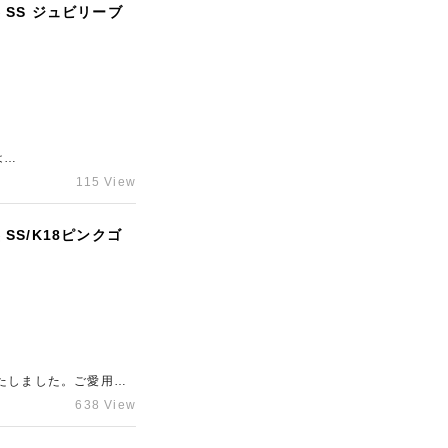
 SS ジュビリーブ
は
ワーリザーブの新世代ムー
115 View
精一杯の金額をご提示
急新宿店」にご相談く
SS/K18ピンクゴ
たしました。ご愛用に
させていただきまし
638 View
利用くださいませ。