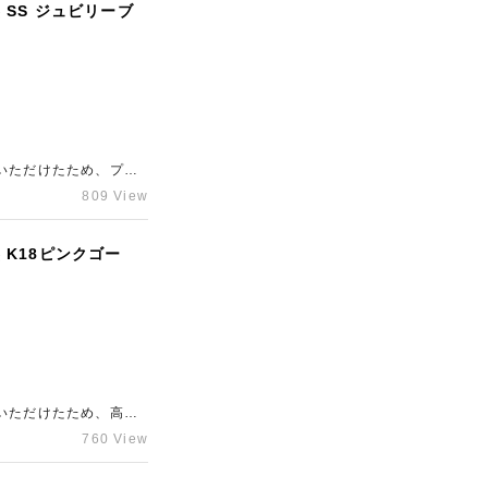
 SS ジュビリーブ
いただけたため、プラ
内することが可能で
809 View
 K18ピンクゴー
いただけたため、高価
させていただきます！
760 View
心斎橋店」までご相談