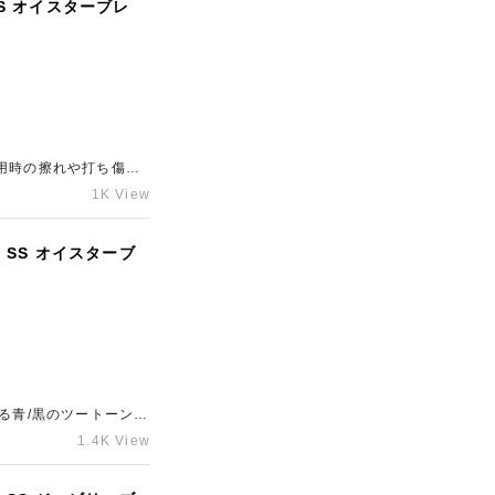
せていただきました。新
SS オイスターブレ
ります！
用時の擦れや打ち傷が
ックスがございました
1K View
ださい。
 SS オイスターブ
る青/黒のツートーンの
ちのブランド時計の査
1.4K View
せください。