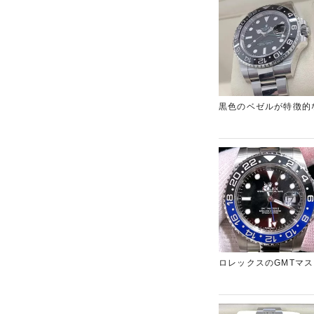
GMT機能搭載モデル
宿東口にあるブランド
黒色のベゼルが特徴的
がございましたが、他
ら、名古屋エリアのブ
ロレックスのGMTマ
セラクロムベゼルで、
定額が気になる方は、