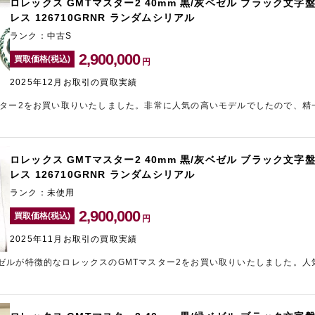
ロレックス GMTマスター2 40mm 黒/灰ベゼル ブラック文字盤
レス 126710GRNR ランダムシリアル
ランク：中古S
2,900,000
買取価格(税込)
円
2025年12月お取引の買取実績
スター2をお買い取りいたしました。非常に人気の高いモデルでしたので、精
ロレックスの売却をご検討中の方は、お気軽に東心斎橋エリアのブランド買
込みくださいませ。
ロレックス GMTマスター2 40mm 黒/灰ベゼル ブラック文字盤
レス 126710GRNR ランダムシリアル
ランク：未使用
2,900,000
買取価格(税込)
円
2025年11月お取引の買取実績
ゼルが特徴的なロレックスのGMTマスター2をお買い取りいたしました。人
だけたため、しっかりとした査定額を提示させていただきました。ロレック
店「ギャラリーレア神戸元町店」にご相談ください。