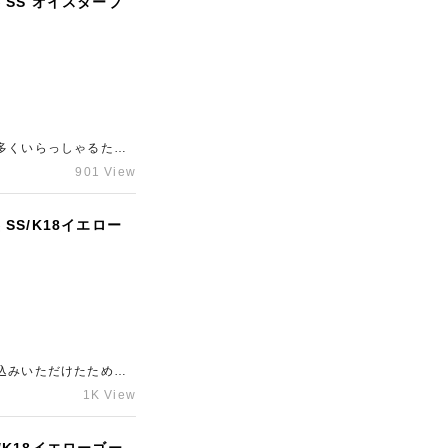
 SS オイスターブ
多くいらっしゃるた
軽に東心斎橋エリアの
901 View
SS/K18イエロー
込みいただけたため、
「ギャラリーレア心斎
1K View