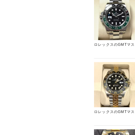
ロレックスのGMTマ
め、プラス査定させて
ブランド買取店「ギャ
ロレックスのGMTマ
目一杯の金額をご提示
橋本店」までお持ち込