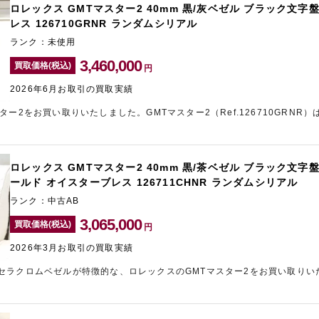
ロレックス GMTマスター2 40mm 黒/灰ベゼル ブラック文字盤
レス 126710GRNR ランダムシリアル
ランク：未使用
3,460,000
買取価格(税込)
円
2026年6月お取引の買取実績
ー2をお買い取りいたしました。GMTマスター2（Ref.126710GRNR）
ders2024で発表された唯一のステンレススティール製です。また、70時間パ
います。直近の保証書付きかつ未使用の状態でお持ち込みいただけたため、
。売却をご検討中の方は、新宿にあるブランド買取店「ギャラリーレア小田
ロレックス GMTマスター2 40mm 黒/茶ベゼル ブラック文字盤 
ールド オイスターブレス 126711CHNR ランダムシリアル
ランク：中古AB
3,065,000
買取価格(税込)
円
2026年3月お取引の買取実績
セラクロムベゼルが特徴的な、ロレックスのGMTマスター2をお買い取りい
られましたが、人気の高いモデルのため、他社様にも劣らない金額をご提示
価買取なら、名古屋のブランド買取店「ギャラリーレア名古屋大須店」をご