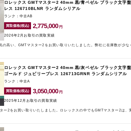
ロレックス GMTマスター2 40mm 黒/青ベゼル ブラック文字盤
レス 126710BLNR ランダムシリアル
ランク：中古AB
2,775,000
買取価格(税込)
円
2026年2月お取引の買取実績
気の高い、GMTマスター2をお買い取りいたしました。弊社に在庫数が少な
させていただきました。東心斎橋エリアでブランド買取店をお探しなら、ギ
ロレックス GMTマスター2 40mm 黒/灰ベゼル ブラック文字盤 
ゴールド ジュビリーブレス 126713GRNR ランダムシリアル
ランク：中古A
3,050,000
買取価格(税込)
円
2025年12月お取引の買取実績
スター2をお買い取りいたしました。ロレックスの中でもGMTマスター2は、
です。本モデルはステンレスと18金イエローゴールドを組み合わせたコン
両立している点が大きな魅力です。ブラック文字盤は流行に左右されにくく
物は、ケースやブレスレットのコンディションが非常に良好で、精度面も問