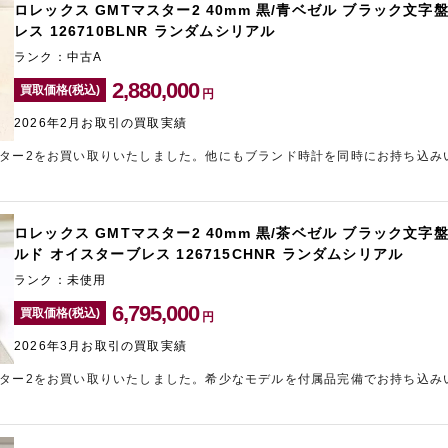
ロレックス GMTマスター2 40mm 黒/青ベゼル ブラック文字盤
レス 126710BLNR ランダムシリアル
ランク：中古A
2,880,000
買取価格(税込)
円
2026年2月お取引の買取実績
スター2をお買い取りいたしました。他にもブランド時計を同時にお持ち込み
ました。人気モデルをお持ち込みいただけますと、相場より高い金額をご案
ランド買取店をお探しならギャラリーレア心斎橋本店をご利用ください。
ロレックス GMTマスター2 40mm 黒/茶ベゼル ブラック文字盤
ルド オイスターブレス 126715CHNR ランダムシリアル
ランク：未使用
6,795,000
買取価格(税込)
円
2026年3月お取引の買取実績
スター2をお買い取りいたしました。希少なモデルを付属品完備でお持ち込み
した。現在、ロレックスの相場高騰中のため、通常より高い査定額をご案内
ことでお悩みの方は、東心斎橋エリアのブランド買取店「ギャラリーレア東