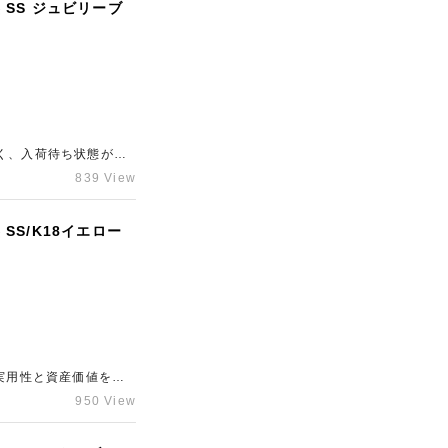
 SS ジュビリーブ
く、入荷待ち状態が続
ャラリーレア東心斎橋
839 View
SS/K18イエロー
実用性と資産価値を兼
ビ仕様で、スポーティさ
950 View
、常に安定した人気を
題ない状態でした。