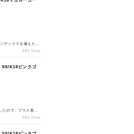
/K18イエローゴー
インデックスを備えた通
取させていただきまし
881 View
持ちのブランドの買取
談ください。
SS/K18ピンクゴ
したので、プラス査定
店「ギャラリーレア東
961 View
SS/K18ピンクゴ