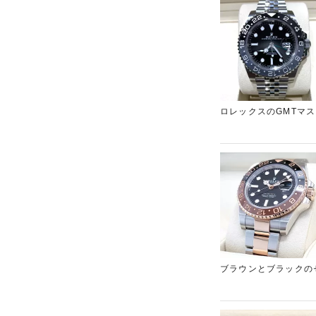
ロレックスのGMTマスタ
Watches&Won
ブメントを搭載されて
させていただきました
ださいませ。
ブラウンとブラックの
よる傷や擦れは見受け
た。ブランド時計の高