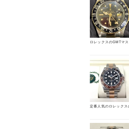
ロレックスのGMTマ
称「フジツボダイヤル
た。ここ最近は時計の
相場が気になるという
定番人気のロレックス
させていただきました
心斎橋店」にお任せく