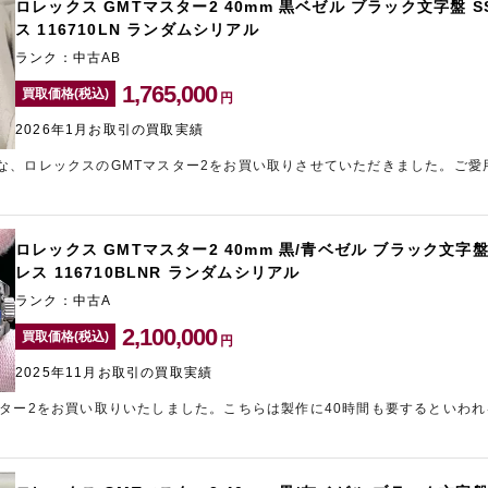
は海外需要も高く、相場の下落リスクが低いため、目一杯の金額をご提示さ
ロレックス GMTマスター2 40mm 黒ベゼル ブラック文字盤 
買取店「ギャラリーレア新宿東口店」は、ロレックスの高価買取に自信があ
ス 116710LN ランダムシリアル
ランク：中古AB
1,765,000
買取価格(税込)
円
2026年1月お取引の買取実績
な、ロレックスのGMTマスター2をお買い取りさせていただきました。ご愛
社様にも劣らない金額をご提示させていただきました。使う機会のないロレ
ランド買取店「ギャラリーレア名古屋大須店」までお気軽にお問い合わせく
ロレックス GMTマスター2 40mm 黒/青ベゼル ブラック文字盤
レス 116710BLNR ランダムシリアル
ランク：中古A
2,100,000
買取価格(税込)
円
2025年11月お取引の買取実績
スター2をお買い取りいたしました。こちらは製作に40時間も要するといわれ
2カ国の時間帯と午前/午後を瞬時に判断することが可能なモデルです。お持
中野のブランド買取店「タイムゾーン中野ブロードウェイ」までお問い合わ