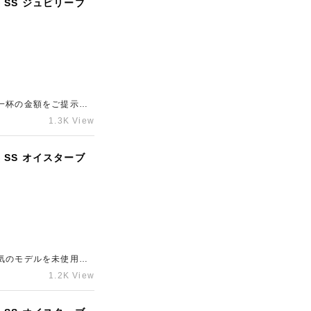
 SS ジュビリーブ
一杯の金額をご提示さ
取店「ギャラリーレア
1.3K View
 SS オイスターブ
気のモデルを未使用の
スの売却にお悩みの方
1.2K View