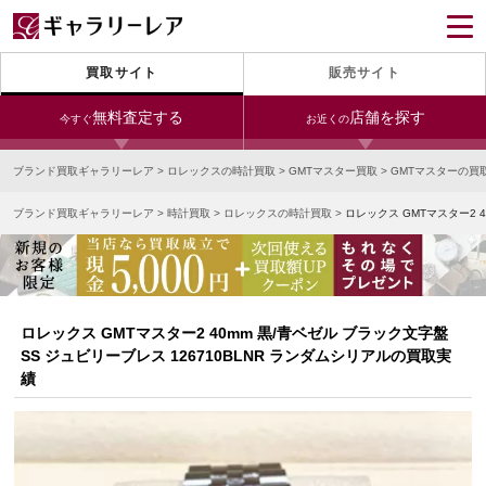
買取サイト
販売サイト
無料査定する
店舗を探す
今すぐ
お近くの
ブランド買取ギャラリーレア
>
ロレックスの時計買取
>
GMTマスター買取
>
GMTマスターの買
今すぐLINE査定
24時間受付（対応時間10:00～19:00）
ブランド買取ギャラリーレア
>
時計買取
>
ロレックスの時計買取
>
ロレックス GMTマスター2 
銀座本店
青山表参道店
新宿東口店
宅配買取を申し込む
小田急新宿店
LAB東京
名古屋大須店
無料の宅配キットをお届けします
心斎橋本店
東心斎橋店
梅田店
今すぐ電話査定
ロレックス GMTマスター2 40mm 黒/青ベゼル ブラック文字盤
受付時間 10:00～19:00
なんば店
神戸元町(三宮)店
LAB大阪
SS ジュビリーブレス 126710BLNR ランダムシリアルの買取実
績
中野ブロードウェイ