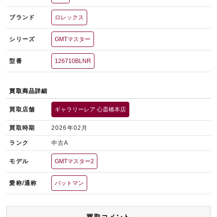
ブランド
ロレックス
シリーズ
GMTマスター
型番
126710BLNR
買取商品詳細
買取店舗
ギャラリーレア 心斎橋本店
買取時期
2026年02月
ランク
中古A
モデル
GMTマスター2
愛称/通称
バットマン