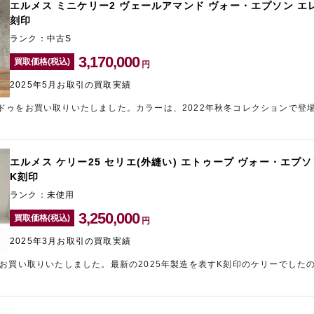
エルメス ミニケリー2 ヴェールアマンド ヴォー・エプソン エ
刻印
ランク：中古S
3,170,000
買取価格(税込)
円
2025年5月お取引の買取実績
ドゥをお買い取りいたしました。カラーは、2022年秋冬コレクションで登
ッグをお持ち込みいただけたため、できる限りの金額をご提示させていただ
ますので、売却をご検討中の方は新宿のブランド買取店「ギャラリーレア小
レアでは、宅配買取も無料で承っております。
エルメス ケリー25 セリエ(外縫い) エトゥープ ヴォー・エプ
K刻印
ランク：未使用
3,250,000
買取価格(税込)
円
2025年3月お取引の買取実績
をお買い取りいたしました。最新の2025年製造を表すK刻印のケリーでした
。ケリーの高価買取は、東心斎橋にあるのブランド買取店「ギャラリーレア