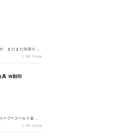
が、まだまだ出回りの
ーレア銀座本店は銀座
1.5K View
金具 W刻印
ゥープ×ゴールド金具
ド買取ならギャラリー
1.4K View