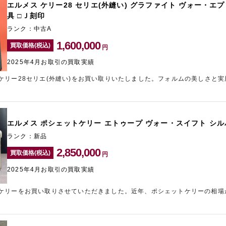
エルメス ケリー28 セリエ(外縫い) グラファイト ヴォー・エ
具 □Ｊ刻印
ランク：中古A
1,600,000
買取価格(税込)
円
2025年4月お取引の買取実績
ケリー28セリエ(外縫い)をお買い取りいたしました。フォルムの美しさと
す。28cmは収納力と見た目のバランスが非常に良く、特にアジア圏では最
2006年製造のケリーでしたが、良好な状態でしたので高価買取させていた
る方は、表参道にあるブランド買取店「ギャラリーレア青山表参道店」にお
エルメス ポシェットケリー エトゥープ ヴォー・スイフト シル
ランク：新品
2,850,000
買取価格(税込)
円
2025年4月お取引の買取実績
ケリーをお買い取りさせていただきました。近年、ポシェットケリーの相場
をご提示させていただきました。エルメスの高価買取は、東心斎橋にあるの
」にお任せください。