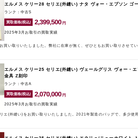
エルメス ケリー28 セリエ(外縫い) ナタ ヴォー・エプソン ゴ
ランク：中古S
2,399,500
買取価格(税込)
円
2025年3月お取引の買取実績
をお買い取りいたしました。弊社に在庫が無く、ぜひともお買い取りさせて
ただきました。長くお家で眠っているブランド品がございましたら、銀座に
本店」までお気軽にお問い合わせくださいませ。
エルメス ケリー25 セリエ(外縫い) ヴェールグリス ヴォー・
金具 Z刻印
ランク：中古A
2,070,000
買取価格(税込)
円
2025年3月お取引の買取実績
セリエ(外縫い)をお買い取りいたしました。2021年製造のバッグで、多少使
提示させていただきました。お持ちのケリーの買取金額が気になる方は、東
心斎橋店」にお問い合わせください。