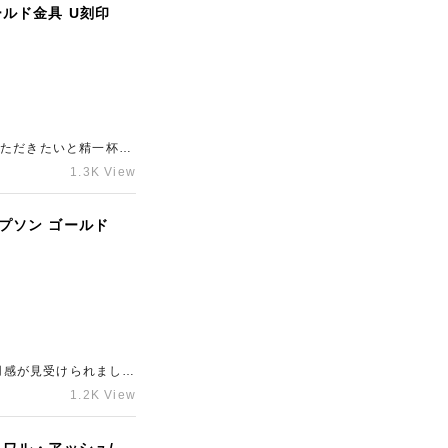
ールド金具 U刻印
いただきたいと精一杯の
あるブランド買取店
1.3K View
エプソン ゴールド
用感が見受けられました
心斎橋のブランド買取
1.2K View