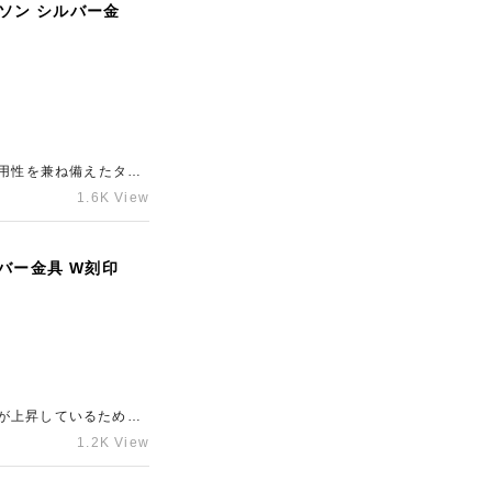
プソン シルバー金
実用性を兼ね備えたタイ
も需要の高いサイズと
1.6K View
だきました。お持ちのケ
問い合わせくださいま
バー金具 W刻印
が上昇しているため、
ブランド買取店「ギャ
1.2K View