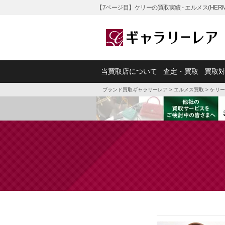
【7ページ目】ケリーの買取実績 - エルメス(HE
当買取店について
査定・買取
買取
ブランド買取ギャラリーレア
>
エルメス買取
>
ケリー