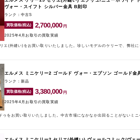
エルメス ケリー25 セリエ(外縫い) エクリュ/ニューホワイト 
ヴォー・スイフト シルバー金具 B刻印
ランク：中古S
2,700,000
買取価格(税込)
円
2025年4月お取引の買取実績
セリエ(外縫い)をお買い取りいたしました。珍しいモデルのケリーで、弊社
させていただきました。ケリーの高価買取なら心斎橋のブランド買取店「ギ
。
エルメス ミニケリー2 ゴールド ヴォー・エプソン ゴールド金
ランク：新品
3,380,000
買取価格(税込)
円
2025年4月お取引の買取実績
ドゥをお買い取りいたしました。中古市場になかなか出回ることがないミニ
ド金具の組み合わせは非常に人気があります。お求めのお客様が多くいらっ
提示させていただきました。高価買取をご希望の方、売却をご検討されてい
レア小田急新宿店」をご利用くださいませ。
エルメス ミニケリー2 セリエ(外縫い) ヴェールコミック/ヴェ