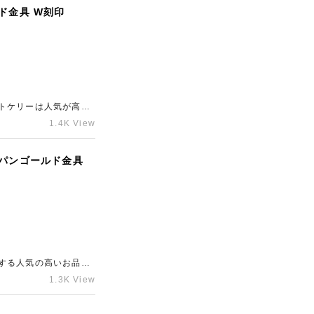
ド金具 W刻印
トケリーは人気が高
の高価買取は、ぜひ銀
1.4K View
ンパンゴールド金具
する人気の高いお品物
提示させていただきま
1.3K View
せください。