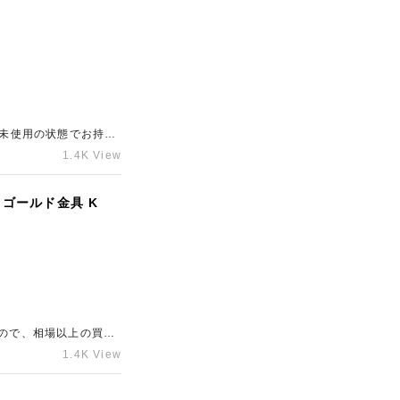
を未使用の状態でお持ち
は表参道エリアのブラ
1.4K View
 ゴールド金具 K
たので、相場以上の買取
ド買取店「ギャラリー
1.4K View