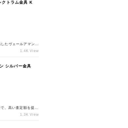
レクトラム金具 K
場したヴェールアマンド
きました。エルメスの
1.4K View
田急新宿店」をご利用
ソン シルバー金具
ので、高い査定額を提示
東心斎橋店」にお任せ
1.3K View