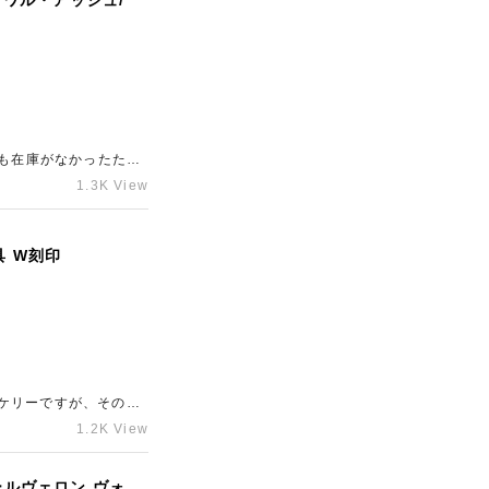
トワル・アッシュ/
にも在庫がなかったた
ャラリーレア心斎橋本
1.3K View
具 W刻印
ケリーですが、その中
しゃるバッグでしたの
1.2K View
る方は、新宿のブラン
ールヴェロン ヴォ