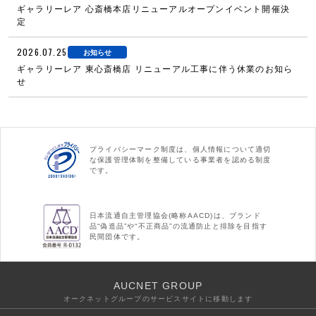
ギャラリーレア 心斎橋本店リニューアルオープンイベント開催決
定
2026.07.25
お知らせ
ギャラリーレア 東心斎橋店 リニューアル工事に伴う休業のお知ら
せ
プライバシーマーク制度は、個人情報について適切
な保護管理体制を整備している事業者を認める制度
です。
日本流通自主管理協会(略称AACD)は、ブランド
品“偽造品”や“不正商品”の流通防止と排除を目指す
民間団体です。
AUCNET GROUP
オークネットグループのサービスサイトに移動します