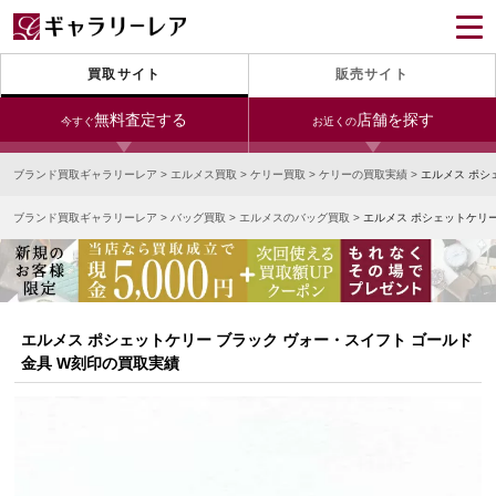
買取サイト
販売サイト
無料査定する
店舗を探す
今すぐ
お近くの
ブランド買取ギャラリーレア
>
エルメス買取
>
ケリー買取
>
ケリーの買取実績
>
エルメス ポシ
今すぐLINE査定
24時間受付（対応時間10:00～19:00）
ブランド買取ギャラリーレア
>
バッグ買取
>
エルメスのバッグ買取
>
エルメス ポシェットケリー
銀座本店
青山表参道店
新宿東口店
宅配買取を申し込む
小田急新宿店
LAB東京
名古屋大須店
無料の宅配キットをお届けします
心斎橋本店
東心斎橋店
梅田店
今すぐ電話査定
エルメス ポシェットケリー ブラック ヴォー・スイフト ゴールド
受付時間 10:00～19:00
なんば店
神戸元町(三宮)店
LAB大阪
金具 W刻印の買取実績
中野ブロードウェイ