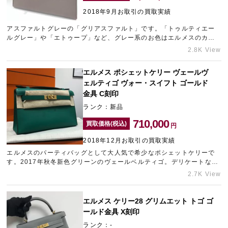
2018年9月お取引の買取実績
アスファルトグレーの「グリアスファルト」です。「トゥルティエー
宅配買取を申し込む
ルグレー」や「エトゥープ」など、グレー系のお色はエルメスのカラ
無料の宅配キットをお届けします
ーの中でも特に人気が高く、他にもブラック系など、お洋服に合わせ
2.8K View
やすくシーン問わず使うことのできるお色をお求めの方はやはり多く
なっております。
エルメス ポシェットケリー ヴェールヴ
ェルティゴ ヴォー・スイフト ゴールド
金具 C刻印
ランク：新品
710,000
買取価格(税込)
円
2018年12月お取引の買取実績
エルメスのパーティバッグとして大人気で希少なポシェットケリーで
す。2017年秋冬新色グリーンのヴェールベルティゴ。デリケートなス
イフト素材は取り扱いに気を使う点があり、丈夫なエプソン素材でし
2.7K View
たら更に高価買取が可能です。
エルメス ケリー28 グリムエット トゴ ゴ
ールド金具 X刻印
ランク：-