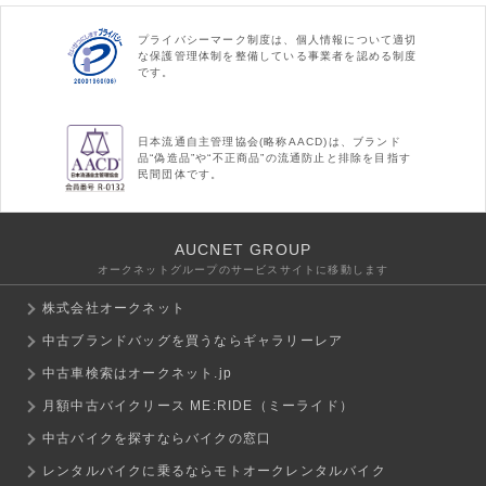
プライバシーマーク制度は、個人情報について適切
な保護管理体制を整備している事業者を認める制度
です。
日本流通自主管理協会(略称AACD)は、ブランド
品“偽造品”や“不正商品”の流通防止と排除を目指す
民間団体です。
AUCNET GROUP
オークネットグループのサービスサイトに移動します
株式会社オークネット
中古ブランドバッグを買うならギャラリーレア
中古車検索はオークネット.jp
月額中古バイクリース ME:RIDE（ミーライド）
中古バイクを探すならバイクの窓口
レンタルバイクに乗るならモトオークレンタルバイク