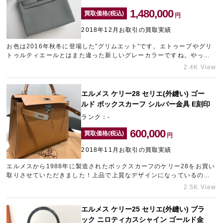
1,480,000
買取価格(税込)
円
2018年12月お取引の買取実績
お色は2016年秋冬に登場した”グリムエット”です。エトゥープやグリ
トゥルティエールとはまた違った新しいグレーカラーですね。やっぱ
りブラックやグレーなどのモノトーンカラーは人気が落ちません！お
2.4K View
素材は”トゴ”で雄の子牛革を使用しておりエルメスの中では定番のお素
材です。
エルメス ケリー28 セリエ(外縫い) ゴー
ルド ボックスカーフ シルバー金具 E刻印
ランク：-
600,000
買取価格(税込)
円
2018年11月お取引の買取実績
エルメスから1988年に製造されたボックスカーフのケリー28をお買い
取りさせていただきました！上品で上質なデザインになっているので
シーズンやファッションを問わず持てるバッグになっております。カ
2.5K View
ラーも落ち着いているお色味になりますので持ちやすく人気度が高い
です。
エルメス ケリー25 セリエ(外縫い) ブラ
ック ニロティカスシャイン ゴールド金