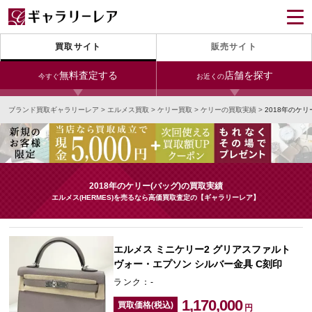
買取サイト
販売サイト
無料査定する
店舗を探す
今すぐ
お近くの
ブランド買取ギャラリーレア
>
エルメス買取
>
ケリー買取
>
ケリーの買取実績
>
2018年のケ
今すぐLINE査定
24時間受付（対応時間10:00～19:00）
銀座本店
青山表参道店
新宿東口店
宅配買取を申し込む
小田急新宿店
LAB東京
名古屋大須店
無料の宅配キットをお届けします
2018年のケリー(バッグ)の買取実績
心斎橋本店
東心斎橋店
梅田店
エルメス(HERMES)を売るなら高価買取査定の【ギャラリーレア】
今すぐ電話査定
受付時間 10:00～19:00
なんば店
神戸元町(三宮)店
LAB大阪
エルメス ミニケリー2 グリアスファルト
ヴォー・エプソン シルバー金具 C刻印
ランク：-
中野ブロードウェイ
1,170,000
買取価格(税込)
円