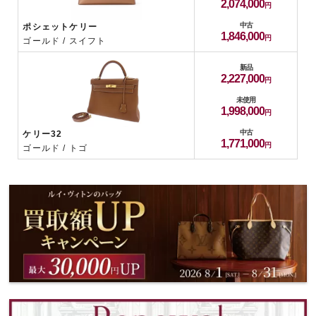
2,074,000
中古
ポシェットケリー
1,846,000
ゴールド / スイフト
新品
2,227,000
未使用
1,998,000
中古
ケリー32
1,771,000
ゴールド / トゴ