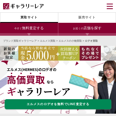
買取サイト
販売サイト
無料査定する
店舗を探す
今すぐ
お近くの
ブランド買取ギャラリーレア
>
エルメス買取
>
エルメスの小物買取
>
ロデオ買取
今すぐLINE査定
24時間受付（対応時間10:00～19:00）
宅配買取を申し込む
無料の宅配キットをお届けします
エルメス(HERMES)のロデオの
高価買取
宅配買取を申し込む
今すぐ電話査定
なら
無料の宅配キットをお届けします
受付時間 10:00～19:00
ギャラリーレア
エルメスのロデオを無料でLINE査定する