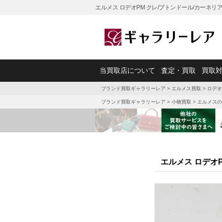
エルメス ロデオPM クレ/ブトンドール/カーネ
当買取店について
査定・買取
買取
ブランド買取ギャラリーレア
>
エルメス買取
>
ロデオ
ブランド買取ギャラリーレア
>
小物買取
>
エルメスの
エルメス ロデオ