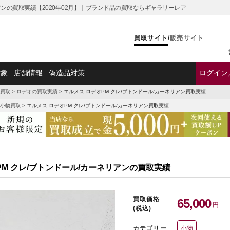
リアンの買取実績【2020年02月】｜ブランド品の買取ならギャラリーレア
買取サイト
/
販売サイト
対象
店舗情報
偽造品対策
ログイン
買取
>
ロデオの買取実績
>
エルメス ロデオPM クレ/ブトンドール/カーネリアン買取実績
小物買取
>
エルメス ロデオPM クレ/ブトンドール/カーネリアン買取実績
PM クレ/ブトンドール/カーネリアンの買取実績
買取価格
65,000
円
(税込)
カテゴリー
小物