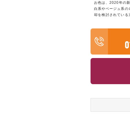
お色は、2020年の
白系やベージュ系の
却を検討されている
0