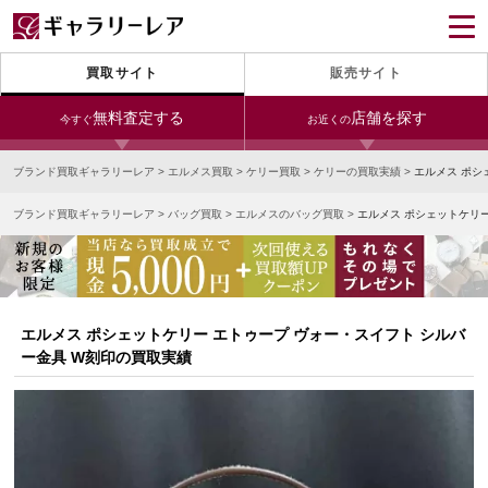
買取サイト
販売サイト
無料査定する
店舗を探す
今すぐ
お近くの
ブランド買取ギャラリーレア
>
エルメス買取
>
ケリー買取
>
ケリーの買取実績
>
エルメス ポシ
今すぐLINE査定
24時間受付（対応時間10:00～19:00）
ブランド買取ギャラリーレア
>
バッグ買取
>
エルメスのバッグ買取
>
エルメス ポシェットケリー
銀座本店
青山表参道店
新宿東口店
宅配買取を申し込む
小田急新宿店
LAB東京
名古屋大須店
無料の宅配キットをお届けします
心斎橋本店
東心斎橋店
梅田店
今すぐ電話査定
エルメス ポシェットケリー エトゥープ ヴォー・スイフト シルバ
受付時間 10:00～19:00
なんば店
神戸元町(三宮)店
LAB大阪
ー金具 W刻印の買取実績
中野ブロードウェイ