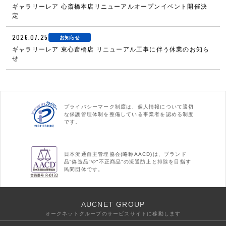
ギャラリーレア 心斎橋本店リニューアルオープンイベント開催決
定
2026.07.25
お知らせ
ギャラリーレア 東心斎橋店 リニューアル工事に伴う休業のお知ら
せ
プライバシーマーク制度は、個人情報について適切
な保護管理体制を整備している事業者を認める制度
です。
日本流通自主管理協会(略称AACD)は、ブランド
品“偽造品”や“不正商品”の流通防止と排除を目指す
民間団体です。
AUCNET GROUP
オークネットグループのサービスサイトに移動します