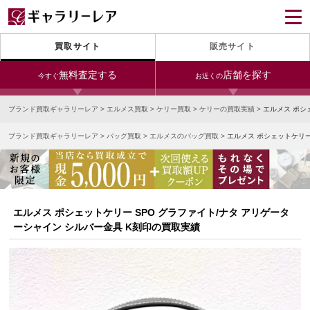
買取サイト
販売サイト
無料査定する
店舗を探す
今すぐ
お近くの
ブランド買取ギャラリーレア
>
エルメス買取
>
ケリー買取
>
ケリーの買取実績
>
エルメス ポシ
今すぐLINE査定
24時間受付（対応時間10:00～19:00）
ブランド買取ギャラリーレア
>
バッグ買取
>
エルメスのバッグ買取
>
エルメス ポシェットケリー
銀座本店
青山表参道店
新宿東口店
宅配買取を申し込む
小田急新宿店
LAB東京
名古屋大須店
無料の宅配キットをお届けします
心斎橋本店
東心斎橋店
梅田店
今すぐ電話査定
エルメス ポシェットケリー SPO グラファイト/ナタ アリゲータ
受付時間 10:00～19:00
なんば店
神戸元町(三宮)店
LAB大阪
ーシャイン シルバー金具 K刻印の買取実績
中野ブロードウェイ