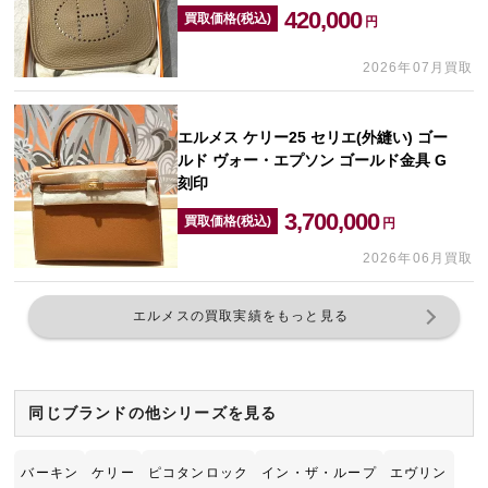
420,000
買取価格(税込)
円
2026年07月買取
エルメス ケリー25 セリエ(外縫い) ゴー
ルド ヴォー・エプソン ゴールド金具 G
刻印
3,700,000
買取価格(税込)
円
2026年06月買取
エルメスの買取実績をもっと見る
同じブランドの他シリーズを見る
バーキン
ケリー
ピコタンロック
イン・ザ・ループ
エヴリン