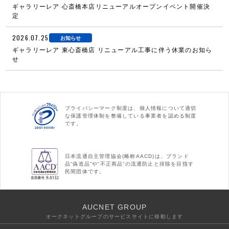
ギャラリーレア 心斎橋本店リニューアルオープンイベント開催決
定
2026.07.25
お知らせ
ギャラリーレア 東心斎橋店 リニューアル工事に伴う休業のお知ら
せ
プライバシーマーク制度は、個人情報について適切
な保護管理体制を整備している事業者を認める制度
です。
日本流通自主管理協会(略称AACD)は、ブランド
品“偽造品”や“不正商品”の流通防止と排除を目指す
民間団体です。
AUCNET GROUP
オークネットグループのサービスサイトに移動します