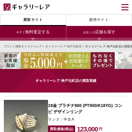
買取サイト
販売サイト
無料査定する
店舗を探す
今すぐ
お近くの
ブランド買取ギャラリーレア
>
ギャラリーレア 神戸元町店
>
ギャラリーレア 神戸元町店の買取
今すぐLINE査定
24時間受付（対応時間10:00～19:00）
銀座本店
青山表参道店
新宿東口店
宅配買取を申し込む
小田急新宿店
LAB東京
名古屋大須店
無料の宅配キットをお届けします
ギャラリーレア 神戸元町店の買取実績
心斎橋本店
東心斎橋店
梅田店
今すぐ電話査定
受付時間 10:00～19:00
なんば店
神戸元町(三宮)店
LAB大阪
18金 プラチナ900 (PT900/K18YG) コン
ビ デザインリング
ランク：中古A
中野ブロードウェイ
123,000
買取価格(税込)
円