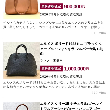
900,000
買取価格(税込)
円
2026年5月お取引の買取実績
ベルトもカデナもない、シンプルかつ上品なエルメスのプリュムをお
買い取りいたしました。カラーは人気の高いゴールドです。お探しの
方が多くいらっしゃるお品物でしたので、プラス査定させていただき
313 View
ました。エルメスの売却にお悩みの方は元町のブランド買取店「ギャ
ラリーレア神戸元町店」にご相談ください。
エルメス ボリード1923ミニ ブラック シ
ェーブル・シャムキラ シルバー金具 G刻
印
ランク：未使用
1,000,000
買取価格(税込)
円
2026年6月お取引の買取実績
エルメスのボリード1923ミニをお買い取りいたしました。見た目以上
の収納力と使いやすさが魅力のバッグです。非常に人気の高い黒のボ
リードでしたので、他店に負けない精一杯の金額をご提示させていた
370 View
だきました。今回複数点まとめてお持ち込みいただけたため、プラス
査定させていただいております。使う予定のないエルメスの売却をご
エルメス ケリー35 ナチュラル/ゴールド
検討中の方は、神戸エリアのブランド買取店「ギャラリーレア神戸元
トワルアッシュ/ヴォー・バレニア ゴー
町店」にお問い合わせください。