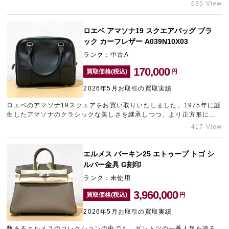
す。中古市場への流通数が非常に少ないお品物でしたので、しっかり
635 View
と査定させていただきました。ブランド品の高価買取をご希望の方
は、神戸エリアのブランド買取店「ギャラリーレア神戸元町店」にお
持ち込みくださいませ。
ロエベ アマソナ19 スクエアバッグ ブラ
ック カーフレザー A039N10X03
ランク：中古A
170,000
買取価格(税込)
円
2026年5月お取引の買取実績
ロエベのアマソナ19スクエアをお買い取りいたしました。1975年に誕
生したアマソナのクラシックな美しさを継承しつつ、より正方形に近
いフォルムへとデザインされた注目モデルです。お探しの方が多くい
417 View
らっしゃる人気バッグでしたので、プラス査定させていただきまし
た。ロエベの高価買取なら三宮エリアのブランド買取店「ギャラリー
レア神戸元町店」にお任せください。
エルメス バーキン25 エトゥープ トゴ シ
ルバー金具 G刻印
ランク：未使用
3,960,000
買取価格(税込)
円
2026年5月お取引の買取実績
数あるエルメスのコレクションの中でも、ダントツの一番人気を誇る