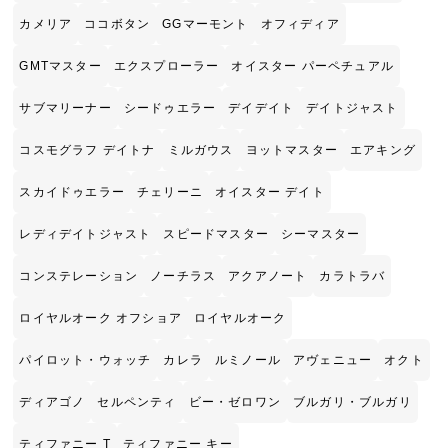
カメリア
ココボタン
GGマーモント
オフィディア
GMTマスター
エクスプローラー
オイスター パーペチュアル
サブマリーナー
シードゥエラー
デイデイト
デイトジャスト
コスモグラフ デイトナ
ミルガウス
ヨットマスター
エアキング
スカイドゥエラー
チェリーニ
オイスター デイト
レディデイトジャスト
スピードマスター
シーマスター
コンステレーション
ノーチラス
アクアノート
カラトラバ
ロイヤルオーク オフショア
ロイヤルオーク
パイロット・ウォッチ
カレラ
ルミノール
アヴェニュー
オクト
ディアゴノ
セルペンティ
ビー・ゼロワン
ブルガリ・ブルガリ
ティファニー T
ティファニー キー