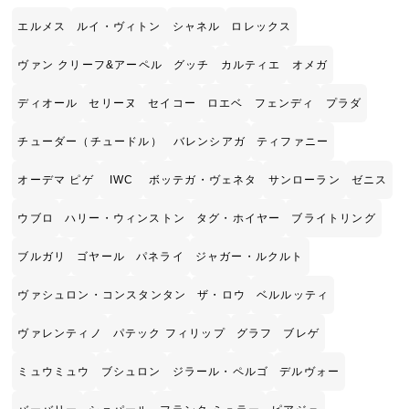
エルメス
ルイ・ヴィトン
シャネル
ロレックス
ヴァン クリーフ&アーペル
グッチ
カルティエ
オメガ
ディオール
セリーヌ
セイコー
ロエベ
フェンディ
プラダ
チューダー（チュードル）
バレンシアガ
ティファニー
オーデマ ピゲ
IWC
ボッテガ・ヴェネタ
サンローラン
ゼニス
ウブロ
ハリー・ウィンストン
タグ・ホイヤー
ブライトリング
ブルガリ
ゴヤール
パネライ
ジャガー・ルクルト
ヴァシュロン・コンスタンタン
ザ・ロウ
ベルルッティ
ヴァレンティノ
パテック フィリップ
グラフ
ブレゲ
ミュウミュウ
ブシュロン
ジラール・ペルゴ
デルヴォー