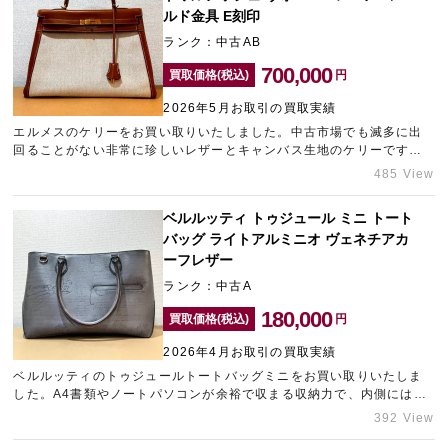
ルド金具 E刻印
ランク：中古AB
700,000
買取価格(税込)
円
2026年5月お取引の買取実績
エルメスのケリーをお買い取りいたしました。中古市場でも滅多に出
回ることがない非常に珍しいレザーとキャンバス生地のケリーです。
大変希少なお品物をお持ち込みいただけたため、高価買取させていた
485 View
だきました。ケリーの高価買取なら神戸エリアのブランド買取店「ギ
ャラリーレア神戸元町店」をご利用ください。
ベルルッティ トゥジュール ミニ トート
バッグ ライトアルミニオ ヴェネチアカ
ーフレザー
ランク：中古A
180,000
買取価格(税込)
円
2026年4月お取引の買取実績
ベルルッティのトゥジュールトートバッグミニをお買い取りいたしま
した。A4書類やノートパソコンが余裕で収まる収納力で、内側にはジ
ップポケットやスマートフォン用ポケットがスマートに配置されてお
392 View
り、様々シーンで幅広く活躍する人気バッグです。比較的綺麗な状態