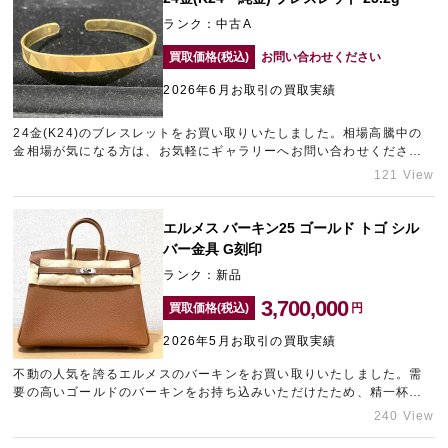
ランク：中古A
買取価格(税込)
お問い合わせください
2026年6月お取引の買取実績
24金(K24)のブレスレットをお買い取りいたしました。相場高騰中の
金相場が気になる方は、お気軽にギャラリーへお問い合わせください
ませ。お使いになられていないジュエリーの売却をご検討中の方は、
121 View
神戸のブランド買取店「ギャラリーレア神戸元町店」ご利用くださ
い。
エルメス バーキン25 ゴールド トゴ シル
バー金具 G刻印
ランク：新品
3,700,000
買取価格(税込)
円
2026年5月お取引の買取実績
不動の人気を誇るエルメスのバーキンをお買い取りいたしました。需
要の高いゴールドのバーキンをお持ち込みいただけたため、精一杯の
金額をご提示させていただきました。また複数点ブランド品をまとめ
240 View
てお持ち込みいただけたため、プラス査定させていただいておりま
す。エルメスの売却にお悩みの方は神戸のブランド買取店「ギャラリ