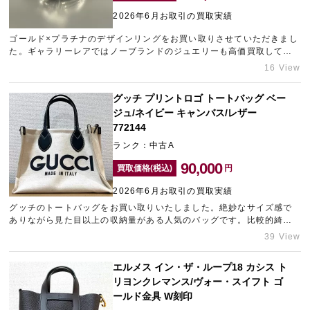
2026年6月お取引の買取実績
ゴールド×プラチナのデザインリングをお買い取りさせていただきまし
宅配買取を申し込む
た。ギャラリーレアではノーブランドのジュエリーも高価買取してい
無料の宅配キットをお届けします
ます。一時期に比べ、ゴールドもプラチナも価格が落ち着いてきてい
16 View
ますが、まだまだ高い相場を保ってます。使っていない貴金属のご売
却をお考えなら、ぜひお早目にご相談ください。
グッチ プリントロゴ トートバッグ ベー
ジュ/ネイビー キャンバス/レザー
772144
ランク：中古A
90,000
買取価格(税込)
円
2026年6月お取引の買取実績
グッチのトートバッグをお買い取りいたしました。絶妙なサイズ感で
ありながら見た目以上の収納量がある人気のバッグです。比較的綺麗
な状態でしたので、精一杯の金額をご提示させていただきました。今
39 View
回は他のお品物もあわせて複数点同時に査定へお持ち込みいただいた
ため、買取価格を上乗せさせていただいております。使う予定のない
エルメス イン・ザ・ループ18 カシス ト
ブランド品の売却をご検討中の方は、元町エリアのブランド買取店
リヨンクレマンス/ヴォー・スイフト ゴ
「ギャラリーレア神戸元町店」にお問い合わせください。
ールド金具 W刻印