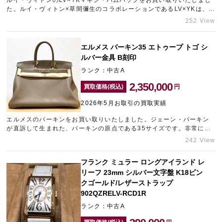
ルイ・ヴィトンのLV×YKマキシ・バムバッグをお買い取りいたしまし
た。ルイ・ヴィトン×草間彌生のコラボレーションであるLV×YKは、大
変人気があります。中でも非常に希少なメンズボディバッグであり、
252 View
ヴィトンでは珍しいライトブルーというお品物でしたので、しっかり
とした査定額を提示させていただきました。ヴィトンの高価買取をご
希望の方は、元町エリアのブランド買取店「ギャラリーレア神戸元町
エルメス バーキン35 エトゥープ トゴ シ
店」にお持ち込みくださいませ。
ルバー金具 B刻印
ランク：中古A
2,350,000
買取価格(税込)
円
2026年5月お取引の買取実績
エルメスのバーキンをお買い取りいたしました。ジェーン・バーキン
が直訴して生まれた、バーキンの原点である35サイズです。非常に流
通が少ない希少なお品物でしたので、高価買取させていただきまし
242 View
た。バーキンの高価買取なら神戸エリアのブランド買取店「ギャラリ
ーレア神戸元町店」をご利用ください。
フランク ミュラー ロングアイランド レ
リーフ 23mm シルバー文字盤 K18ピン
クゴールド/レザーストラップ
902QZRELV-RCD1R
ランク：中古A