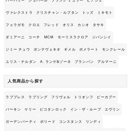
バーバリー
ショパール
フランク ミュラー
ピアジェ
ヴァレクストラ
クリスチャン・ルブタン
トッズ
ミキモト
フェラガモ
クロエ
フレッド
オリス
カシオ
タサキ
ダミアーニ
コーチ
MCM
モーリスラクロア
ジバンシイ
ジミー チュウ
ポンテヴェキオ
ギメル
ポメラート
モンクレール
ユリス・ナルダン
A. ランゲ&ゾーネ
ブランパン
アルマーニ
人気商品から探す
ラブブレス
ラブリング
フリヴォル
トリオンフ
ピーカブー
バーキン
ケリー
ピコタンロック
イン・ザ・ループ
エヴリン
ガーデンパーティ
ボリード
コンスタンス
リンディ