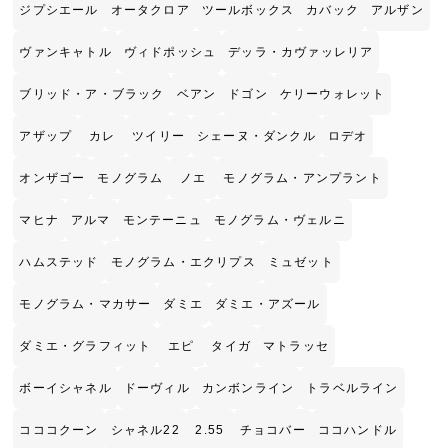
ジプシエール
オータクロア
ツールボックス
カバック
アルザン
ヴァンキャトル
ヴィドポッシュ
デッラ・カヴァッレリア
ブリッド・ア・ブラック
ベアン
ドゴン
ケリーウォレット
アザップ
カレ
ツイリー
シェーヌ・ダンクル
ロデオ
オンザゴー
モノグラム
ノエ
モノグラム・アンプラント
マヒナ
アルマ
モンテーニュ
モノグラム・ヴェルニ
ハムステッド
モノグラム・エクリプス
ミュゼット
モノグラム・マカサー
ダミエ
ダミエ・アズール
ダミエ・グラフィット
エピ
タイガ
マトラッセ
ボーイシャネル
ドーヴィル
カンボンライン
トラベルライン
コココクーン
シャネル22
2.55
チョコバー
ココハンドル