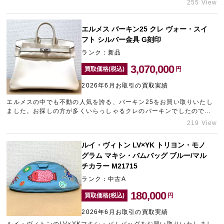
255 View
提示させていただきました。弊社に在庫がないモデルでしたのでプラ
ス査定させていただいております。ヴィトンをはじめ、ブランドバッ
グの高価買取は心斎橋にあるブランド買取店「ギャラリーレア心斎橋
エルメス バーキン25 クレ ヴォー・スイ
本店」にお任せください。
フト シルバー金具 G刻印
ランク：新品
3,070,000
買取価格(税込)
円
2026年6月お取引の買取実績
エルメスの中でも不動の人気を誇る、バーキン25をお買い取りいたし
ました。お探しの方が多くいらっしゃるクレのバーキンでしたので、
精一杯の金額をご提示させていただきました。三宮エリアでブランド
219 View
買取店をお探しなら、ギャラリーレア神戸元町店へお越しください。
ルイ・ヴィトン LV×YK トリヨン・モノ
グラム マキシ・バムバッグ ブルー/マル
チカラー M21715
ランク：中古A
180,000
買取価格(税込)
円
2026年6月お取引の買取実績