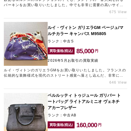
バーキンをお買い取りいたしました。中でも非常に需要の高いサイズ
とカラーの組み合わせでしたので、目一杯の金額をご提示させていた
675 View
だきました。神戸でブランド買取店をお探しなら、ギャラリーレア神
戸元町店へお気軽にお持ち込みくださいませ。
ルイ・ヴィトン ガリエラGM ベージュ/マ
ルチカラー キャンバス M95805
ランク：中古S
85,000
買取価格(税込)
円
2026年5月お取引の買取実績
ルイ・ヴィトンのガリエラGMをお買い取りいたしました。フランスの
伝統的な装飾様式を現代のストリート感覚へ落とし込んだ、非常に個
性的なデザインが魅力的なバッグです中古市場への流通量が極めて少
646 View
ない大変希少なお品物でしたので、精一杯の金額をご提示させていた
だきました。ブランド品の売却にお悩みの方は元町エリアのブランド
ベルルッティ トゥジュール ガリバー ト
買取店「ギャラリーレア神戸元町店」にお問い合わせください。
ートバッグ ライトアルミニオ ヴェネチ
アカーフレザー
ランク：中古AB
160,000
買取価格(税込)
円