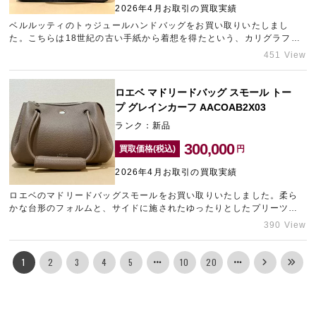
2026年4月お取引の買取実績
ベルルッティのトゥジュールハンドバッグをお買い取りいたしまし
た。こちらは18世紀の古い手紙から着想を得たという、カリグラフィ
ーが美しく刻印されたアイコニックなミニバッグです。お探しのお客
451 View
様がいらっしゃったため、プラス査定させていただきました。お使い
になられていないブランドバッグの売却をご検討中の方は、三宮のブ
ランド買取店「ギャラリーレア神戸元町店」をご利用ください。
ロエベ マドリードバッグ スモール トー
プ グレインカーフ AACOAB2X03
ランク：新品
300,000
買取価格(税込)
円
2026年4月お取引の買取実績
ロエベのマドリードバッグスモールをお買い取りいたしました。柔ら
かな台形のフォルムと、サイドに施されたゆったりとしたプリーツが
美しい人気バッグです。まとめてブランド品をお持ち込みいただけた
390 View
ため、通常相場を大きく上回る査定額を提示させていただきました。
ロエベをはじめブランドバッグの高価買取なら元町エリアのブランド
買取店「ギャラリーレア神戸元町店」をご利用ください。
1
2
3
4
5
10
20