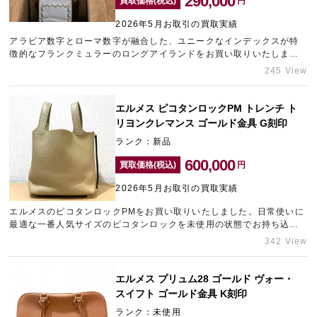
290,000
買取価格(税込)
円
2026年5月お取引の買取実績
アラビア数字とローマ数字が融合した、ユニークなインデックスが特
徴的なフランクミュラーのロングアイランドをお買い取りいたしまし
た。中古市場でも珍しいモデルでしたので、相場以上の査定額を提示
245 View
させていただきました。ブランド時計の高価買取をご希望の方は、三
宮エリアのブランド買取店「ギャラリーレア神戸元町店」にお持ち込
みくださいませ。
エルメス ピコタンロックPM トレンチ ト
リヨンクレマンス ゴールド金具 G刻印
ランク：新品
600,000
買取価格(税込)
円
2026年5月お取引の買取実績
エルメスのピコタンロックPMをお買い取りいたしました。日常使いに
最適な一番人気サイズのピコタンロックを未使用の状態でお持ち込み
いただけたため、しっかりとした査定額を提示させていただきまし
342 View
た。またブランド品をまとめてお持ち込みいただけたため、買取価格
を上乗せさせていただいております。エルメスをはじめブランド品の
高価買取なら三宮エリアのブランド買取店「ギャラリーレア神戸元町
エルメス プリュム28 ゴールド ヴォー・
店」をご利用ください。
スイフト ゴールド金具 K刻印
ランク：未使用