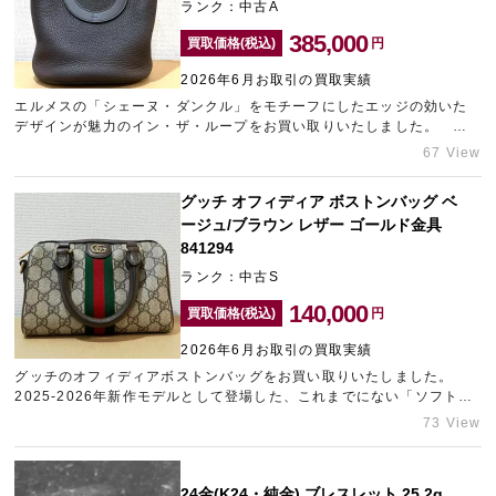
ランク：中古A
385,000
買取価格(税込)
円
2026年6月お取引の買取実績
エルメスの「シェーヌ・ダンクル」をモチーフにしたエッジの効いた
デザインが魅力のイン・ザ・ループをお買い取りいたしました。 中
古市場でも珍しいカラーのカシスとゴールド金具の組み合わせです。
67 View
比較的綺麗な状態でお持ち込みいただけたため、プラス査定額を提示
させていただきました。エルメスをはじめブランド品の高価買取なら
グッチ オフィディア ボストンバッグ ベ
神戸エリアのブランド買取店「ギャラリーレア神戸元町店」をご利用
ージュ/ブラウン レザー ゴールド金具
ください。
841294
ランク：中古S
140,000
買取価格(税込)
円
2026年6月お取引の買取実績
グッチのオフィディアボストンバッグをお買い取りいたしました。
2025-2026年新作モデルとして登場した、これまでにない「ソフトで
革新的な質感」がプラスされた人気バッグです。他のブランド品とま
73 View
とめてお持ち込みいただけたため、プラス査定させていただきまし
た。三宮でブランド買取店をお探しなら、ギャラリーレア神戸元町店
へお気軽にお持ち込みくださいませ。
24金(K24・純金) ブレスレット 25.2g