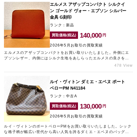
でお持ち込みいただけたため、できる限りの金額をご提示させていた
エルメス アザップコンパクト シルクイ
だきました。ベルルッティの売却にお悩みの方は神戸のブランド買取
ン ゴールド ヴォー・エプソン シルバー
店「ギャラリーレア神戸元町店」にご相談ください。
金具 G刻印
ランク：新品
140,000
買取価格(税込)
円
2026年5月お取引の買取実績
エルメスのアザップコンパクトをお買い取りいたしました。外側にエ
プソンレザー、内側にはシルク生地をあしらったエルメスの良さをふ
んだんに取り入れた大人気コンパクトウォレットです。最新の刻印が
478 View
入ったお品物であり、弊社にも在庫がない状況だったため、精一杯の
金額をご提示させていただきました。お使いになられていないブラン
ド財布の売却をご検討中の方は、元町エリアのブランド買取店「ギャ
ルイ・ヴィトン ダミエ・エベヌ ポート
ラリーレア神戸元町店」をご利用ください。
ベローPM N41184
ランク：中古A
130,000
買取価格(税込)
円
2026年5月お取引の買取実績
ルイ・ヴィトンのポートベローPMをお買い取りいたしました。シック
な格子柄が幅広い世代から高い人気を誇るダミエ・エベヌのバッグで