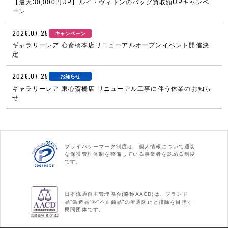
【最大30,000円UP】ルイ・ヴィトンのバッグ買取額UPキャンペ
ーン
2026.07.25
キャンペーン
ギャラリーレア 心斎橋本店リニューアルオープンイベント開催決
定
2026.07.25
お知らせ
ギャラリーレア 東心斎橋店 リニューアル工事に伴う休業のお知ら
せ
プライバシーマーク制度は、個人情報について適切
な保護管理体制を整備している事業者を認める制度
です。
日本流通自主管理協会(略称AACD)は、ブランド
品“偽造品”や“不正商品”の流通防止と排除を目指す
民間団体です。