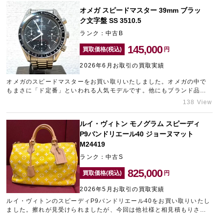
ーレア神戸元町店」にご相談ください。
オメガ スピードマスター 39mm ブラッ
ク文字盤 SS 3510.5
ランク：中古B
145,000
買取価格(税込)
円
2026年6月お取引の買取実績
オメガのスピードマスターをお買い取りいたしました。オメガの中で
もまさに「ド定番」といわれる人気モデルです。他にもブランド品を
複数点お持ち込みいただけたため、目一杯の金額をご提示させていた
138 View
だきました。ブランド品の高価買取をご希望の方は、元町エリアのブ
ランド買取店「ギャラリーレア神戸元町店」にお持ち込みくださいま
ルイ・ヴィトン モノグラム スピーディ
せ。
P9バンドリエール40 ジョーヌマット
M24419
ランク：中古S
825,000
買取価格(税込)
円
2026年5月お取引の買取実績
ルイ・ヴィトンのスピーディP9バンドリエール40をお買い取りいたし
ました。擦れが見受けられましたが、今回は他社様と相見積もりされ
ている中でのご相談だったため、どこにも負けない精一杯の金額をご