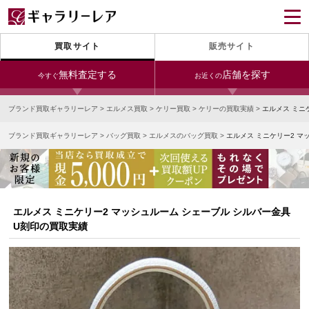
買取サイト
販売サイト
無料査定する
店舗を探す
今すぐ
お近くの
ブランド買取ギャラリーレア
>
エルメス買取
>
ケリー買取
>
ケリーの買取実績
>
エルメス ミニ
今すぐLINE査定
24時間受付（対応時間10:00～19:00）
ブランド買取ギャラリーレア
>
バッグ買取
>
エルメスのバッグ買取
>
エルメス ミニケリー2 マ
銀座本店
青山表参道店
新宿東口店
宅配買取を申し込む
小田急新宿店
LAB東京
名古屋大須店
無料の宅配キットをお届けします
心斎橋本店
東心斎橋店
梅田店
今すぐ電話査定
エルメス ミニケリー2 マッシュルーム シェーブル シルバー金具
受付時間 10:00～19:00
なんば店
神戸元町(三宮)店
LAB大阪
U刻印の買取実績
中野ブロードウェイ