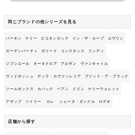
同じブランドの他シリーズを見る
バーキン
ケリー
ピコタンロック
イン・ザ・ループ
エヴリン
ガーデンパーティ
ボリード
コンスタンス
リンディ
ジプシエール
オータクロア
アルザン
ヴァンキャトル
ヴィドポッシュ
デッラ・カヴァッレリア
ブリッド・ア・ブラック
ツールボックス
カバック
ベアン
ドゴン
ケリーウォレット
アザップ
ツイリー
カレ
シェーヌ・ダンクル
ロデオ
店舗から探す