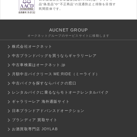
品“偽造品”や“不正商品”の流通防止と排除を目指す
民間団体です。
AUCNET GROUP
オークネットグループのサービスサイトに移動します
株式会社オークネット
中古ブランドバッグを買うならギャラリーレア
中古車検索はオークネット.jp
月額中古バイクリース ME:RIDE（ミーライド）
中古バイクを探すならバイクの窓口
レンタルバイクに乗るならモトオークレンタルバイク
ギャラリーレア 海外通販サイト
日本ブランドアドバンスドオークション
ブランディア 買取サイト
お酒買取専門店 JOYLAB