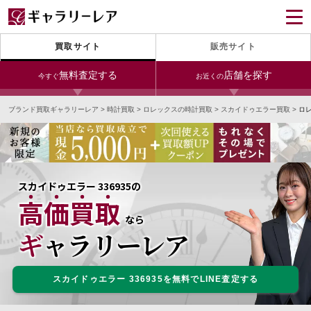
買取サイト
販売サイト
無料査定する
店舗を探す
今すぐ
お近くの
ブランド買取ギャラリーレア
>
時計買取
>
ロレックスの時計買取
>
スカイドゥエラー買取
>
ロレ
今すぐLINE査定
24時間受付（対応時間10:00～19:00）
銀座本店
青山表参道店
新宿東口店
宅配買取を申し込む
小田急新宿店
LAB東京
名古屋大須店
無料の宅配キットをお届けします
スカイドゥエラー 336935の
心斎橋本店
東心斎橋店
梅田店
高価買取
今すぐ電話査定
なら
受付時間 10:00～19:00
なんば店
神戸元町(三宮)店
LAB大阪
ギャラリーレア
スカイドゥエラー 336935を無料でLINE査定する
中野ブロードウェイ