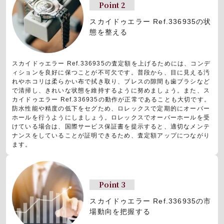
Point 2
スカイドゥエラー Ref.336935の状
態を整える
スカイドゥエラー Ref.336935の査定額を上げるためには、コンデ
ィションを良好に保つことが不可欠です。普段から、目に見える汚
れやホコリは柔らかい布で拭き取り、ブレスの隙間も歯ブラシなど
で清掃し、きれいな状態を維持するように努めましょう。また、ス
カイドゥエラー Ref.336935の動作が正常であることも大切です。
防水性能や精度の低下をセグため、ロレックスで定期的にオーバー
ホールを行うようにしましょう。ロレックスでオーバーホールを受
けている場合は、国際サービス保証書を提示すると、適切なメンテ
ナンスをしていることが証明できるため、査定額アップにつながり
ます。
Point 3
スカイドゥエラー Ref.336935の市
場動向を把握する