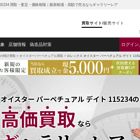
115234 買取・査定・価格相場｜最新相場・高額で売るならギャラリーレア
買取サイト
/
販売サイト
対象
店舗情報
偽造品対策
ログイン
の時計買取
>
オイスターパーペチュアル買取
>
ロレックス オイスター パーペチュアル デイト 1152
オイスター パーペチュアル デイト 115234の
高価買取
なら