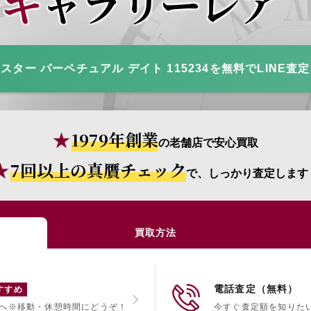
ギャラリーレア
スター パーペチュアル デイト 115234を無料でLINE査
1979年創業
の老舗店で安心買取
7回以上の真贋チェック
で、しっかり査定します
買取方法
電話査定（無料）
すすめ
へ
※移動・休憩時間にどうぞ！
今すぐ査定額を知りた