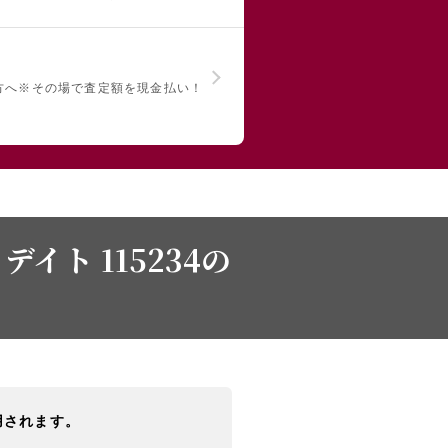
方へ
※その場で査定額を現金払い！
イト 115234の
用されます。