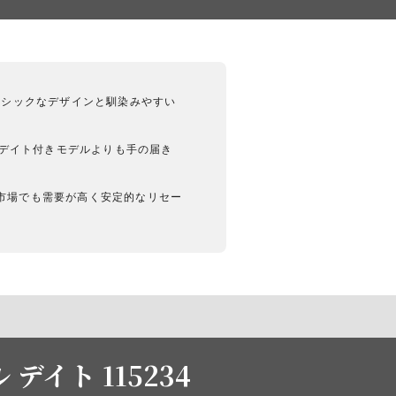
ベーシックなデザインと馴染みやすい
のデイト付きモデルよりも手の届き
古市場でも需要が高く安定的なリセー
デイト 115234