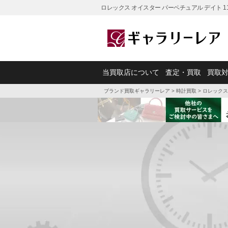
ロレックス オイスター パーペチュアル デイト 
当買取店について
査定・買取
買取
ブランド買取ギャラリーレア
>
時計買取
>
ロレックス