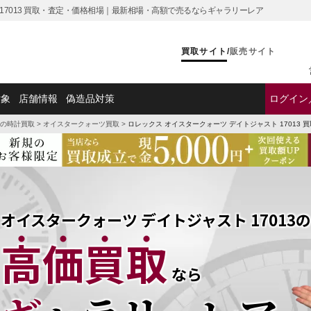
 17013 買取・査定・価格相場｜最新相場・高額で売るならギャラリーレア
買取サイト
/
販売サイト
対象
店舗情報
偽造品対策
ログイン
の時計買取
>
オイスタークォーツ買取
>
ロレックス オイスタークォーツ デイトジャスト 17013 
オイスタークォーツ デイトジャスト 17013の
高価買取
なら