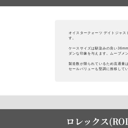
オイスタークォーツ デイトジャスト
す。
ケースサイズは馴染みの良い36m
ダンな印象を与えます。ムーブメン
製造数が限られているため流通量
セールバリューも堅調に推移して
ロレックス(RO