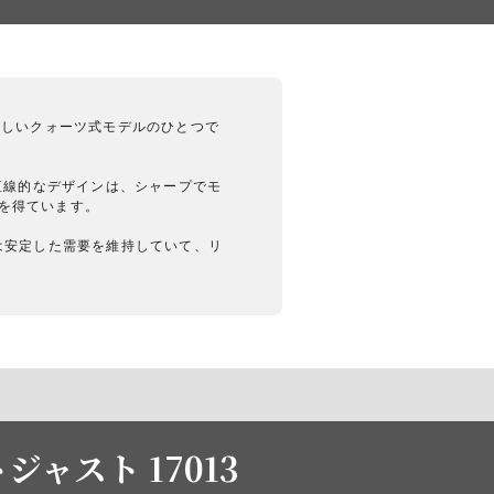
ずらしいクォーツ式モデルのひとつで
直線的なデザインは、シャープでモ
価を得ています。
は安定した需要を維持していて、リ
ャスト 17013