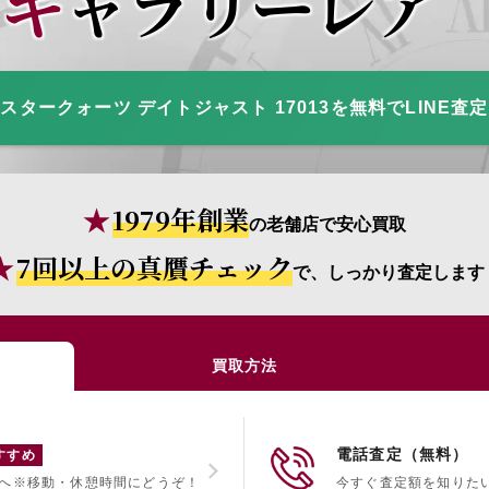
ギャラリーレア
スタークォーツ デイトジャスト 17013を無料でLINE査
1979年創業
の老舗店で安心買取
7回以上の真贋チェック
で、しっかり査定します
買取方法
電話査定（無料）
すすめ
へ
※移動・休憩時間にどうぞ！
今すぐ査定額を知りた