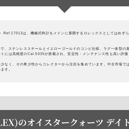
 Ref.17013は、機械式時計をメインに展開するロレックスとしてはめ
mで、ステンレススチールとイエローゴールドのコンビ仕様。ラグ一体型の
トには高精度のCal.5035が搭載され、安定性・メンテナンス性も高い評
は少なく、その希少性からコレクターから注目を集めています。中古市場で
います。
LEX)のオイスタークォーツ デイトジ