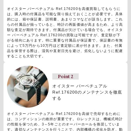
オイスター パーペチュアル Ref.176200を高価買取してもらうに
は、購入時の付属品を可能な限り揃えておくことが必要です。具体
的には、箱や保証書、説明書、あまりコマなどが該当します。これ
らの付属品が揃っていると、時計の再販価値が高まるため、より高
額な査定が期待できます。付属品が欠けている場合でも、オイスタ
ー パーペチュアル Ref.176200の買取は可能ですが、査定額が下
がる傾向にあります。特に重要な付属品が保証書で、保証書の有無
によって5万円から10万円ほど査定額に差が付きます。また、付属
品を保管する際は、湿気や直射日光を避け、劣化しないように配慮
することも大切です。
Point 2
オイスター パーペチュアル
Ref.176200のメンテナンスを徹底
する
オイスター パーペチュアル Ref.176200を高値で売却するために
は、コンディションの維持が重要です。ロレックスは、機械式時計
の性能を保つため、3～5年ごとのオーバーホールを推奨していま
す。適切なメンテナンスを行うことで、内部機構の劣化を防ぎ、動