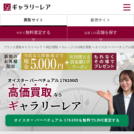
買取サイト
販売サイト
無料査定する
店舗を探す
今すぐ
お近くの
ブランド買取ギャラリーレア
>
時計買取
>
ロレックスの時計買取
>
オイスターパーペチュアル買
今すぐLINE査定
24時間受付（対応時間10:00～19:00）
銀座本店
青山表参道店
新宿東口店
宅配買取を申し込む
小田急新宿店
LAB東京
名古屋大須店
無料の宅配キットをお届けします
オイスター パーペチュアル 176200の
心斎橋本店
東心斎橋店
梅田店
高価買取
今すぐ電話査定
なら
受付時間 10:00～19:00
なんば店
神戸元町(三宮)店
LAB大阪
ギャラリーレア
オイスター パーペチュアル 176200を無料でLINE査定する
中野ブロードウェイ