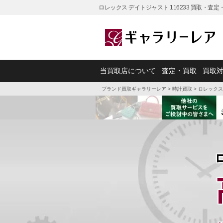
ロレックス デイトジャスト 116233 買取・
当買取店について
査定・買取
買取
ブランド買取ギャラリーレア
>
時計買取
>
ロレックス