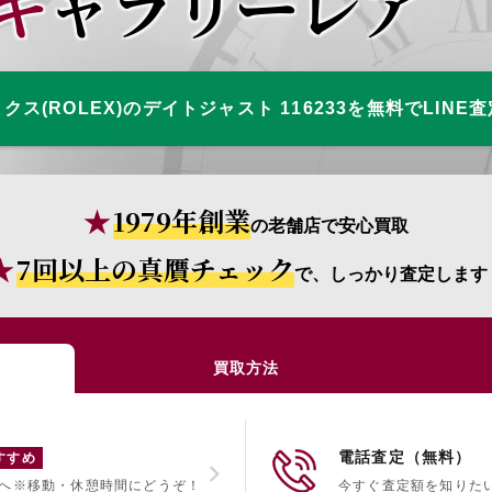
ギャラリーレア
クス(ROLEX)のデイトジャスト 116233を無料でLINE
1979年創業
の老舗店で安心買取
7回以上の真贋チェック
で、しっかり査定します
買取方法
電話査定（無料）
すすめ
へ
※移動・休憩時間にどうぞ！
今すぐ査定額を知りた