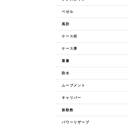
ベゼル
風防
ケース径
ケース厚
重量
防水
ムーブメント
キャリバー
振動数
パワーリザーブ