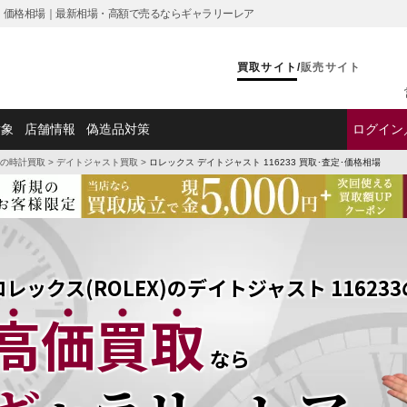
査定・価格相場｜最新相場・高額で売るならギャラリーレア
買取サイト
/
販売サイト
対象
店舗情報
偽造品対策
ログイン
の時計買取
>
デイトジャスト買取
>
ロレックス デイトジャスト 116233 買取･査定･価格相場
ロレックス(ROLEX)のデイトジャスト 116233
高価買取
なら