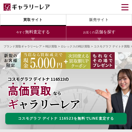
買取サイト
販売サイト
無料査定する
店舗を探す
今すぐ
お近くの
ブランド買取ギャラリーレア
>
時計買取
>
ロレックスの時計買取
>
コスモグラフ デイトナ買取
今すぐLINE査定
24時間受付（対応時間10:00～19:00）
銀座本店
青山表参道店
新宿東口店
宅配買取を申し込む
小田急新宿店
LAB東京
名古屋大須店
無料の宅配キットをお届けします
コスモグラフ デイトナ 116523の
心斎橋本店
東心斎橋店
梅田店
高価買取
今すぐ電話査定
なら
受付時間 10:00～19:00
なんば店
神戸元町(三宮)店
LAB大阪
ギャラリーレア
コスモグラフ デイトナ 116523を無料でLINE査定する
中野ブロードウェイ