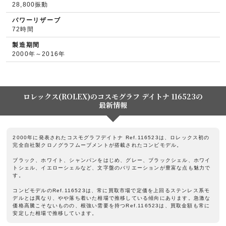
28,800振動
パワーリザーブ
72時間
製造期間
2000年～2016年
ロレックス(ROLEX)のコスモグラフ デイトナ 116523の
最新情報
2000年に発表されたコスモグラフデイトナ Ref.116523は、ロレックス初の
完全自社製クロノグラフムーブメントが搭載されたコンビモデル。
ブラック、ホワイト、シャンパンをはじめ、グレー、ブラックシェル、ホワイ
トシェル、イエローシェルなど、文字盤のバリエーションが豊富な点も魅力で
す。
コンビモデルのRef.116523は、常に買取市場で定価を上回るステンレス系モ
デルとは異なり、やや落ち着いた相場で推移している傾向にあります。急激な
価格高騰こそないものの、根強い需要を持つRef.116523は、買取金額も常に
安定した相場で推移しています。