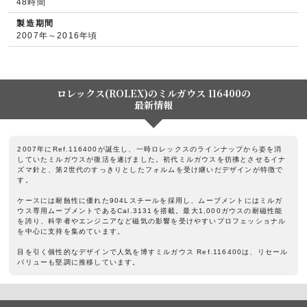
48時間
製造期間
2007年～2016年頃
ロレックス(ROLEX)のミルガウス 116400の
最新情報
2007年にRef.116400が誕生し、一時ロレックスのラインナップから姿を消
していたミルガウスが復活を遂げました。初代ミルガウスを彷彿とさせるイナ
ズマ針と、第2世代のすっきりとしたフォルムを受け継いだデザインが特徴で
す。
ケースには耐蝕性に優れた904Lスチールを採用し、ムーブメントにはミルガ
ウス専用ムーブメントであるCal.3131を搭載。最大1,000ガウスの耐磁性能
を誇り、科学者やエンジニアなど磁気の影響を受けやすいプロフェッショナル
を中心に支持を集めています。
目を引く個性的なデザインで人気を博すミルガウス Ref.116400は、リセール
バリューも堅調に推移しています。