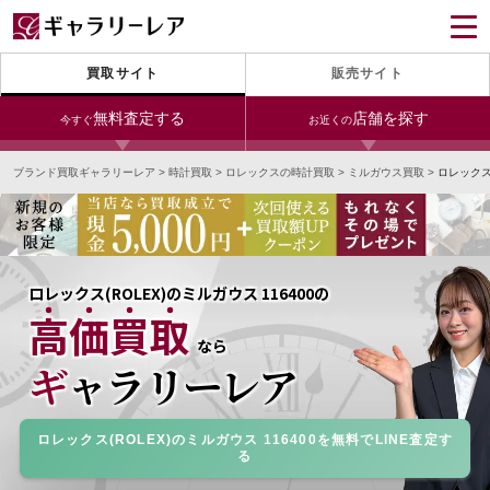
買取サイト
販売サイト
無料査定する
店舗を探す
今すぐ
お近くの
ブランド買取ギャラリーレア
>
時計買取
>
ロレックスの時計買取
>
ミルガウス買取
>
ロレックス
今すぐLINE査定
24時間受付（対応時間10:00～19:00）
銀座本店
青山表参道店
新宿東口店
宅配買取を申し込む
小田急新宿店
LAB東京
名古屋大須店
無料の宅配キットをお届けします
ロレックス(ROLEX)のミルガウス 116400の
心斎橋本店
東心斎橋店
梅田店
高価買取
今すぐ電話査定
なら
受付時間 10:00～19:00
なんば店
神戸元町(三宮)店
LAB大阪
ギャラリーレア
ロレックス(ROLEX)のミルガウス 116400を無料でLINE査定す
中野ブロードウェイ
る