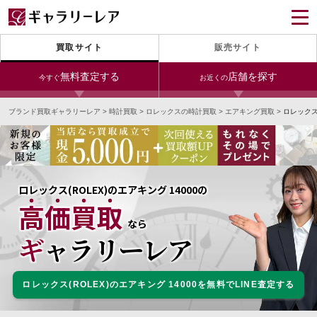
買取サイト
販売サイト
無料査定する
店舗を探す
今すぐ
お近くの
ブランド買取ギャラリーレア
>
時計買取
>
ロレックスの時計買取
>
エアキング買取
>
ロレックス
今すぐLINE査定
24時間受付（対応時間10:00～19:00）
銀座本店
青山表参道店
新宿東口店
宅配買取を申し込む
小田急新宿店
LAB東京
名古屋大須店
無料の宅配キットをお届けします
ロレックス(ROLEX)のエアキング 14000の
心斎橋本店
東心斎橋店
梅田店
高価買取
今すぐ電話査定
なら
受付時間 10:00～19:00
なんば店
神戸元町(三宮)店
LAB大阪
ギャラリーレア
ロレックス(ROLEX)のエアキング 14000を無料でLINE査定する
中野ブロードウェイ