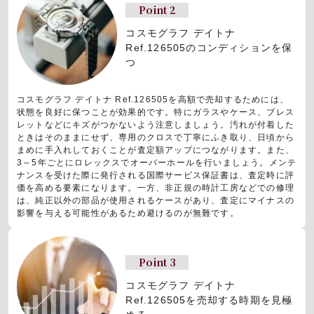
Point 2
コスモグラフ デイトナ
Ref.126505のコンディションを保
つ
コスモグラフ デイトナ Ref.126505を高額で売却するためには、
状態を良好に保つことが効果的です。特にガラスやケース、ブレス
レットなどにキズがつかないよう注意しましょう。汚れが付着した
ときはそのままにせず、専用のクロスで丁寧にふき取り、日頃から
まめに手入れしておくことが査定額アップにつながります。また、
3～5年ごとにロレックスでオーバーホールを行いましょう。メンテ
ナンスを受けた際に発行される国際サービス保証書は、査定時に評
価を高める要素になります。一方、非正規の時計工房などでの修理
は、純正以外の部品が使用されるケースがあり、査定にマイナスの
影響を与える可能性があるため避けるのが無難です。
Point 3
コスモグラフ デイトナ
Ref.126505を売却する時期を見極