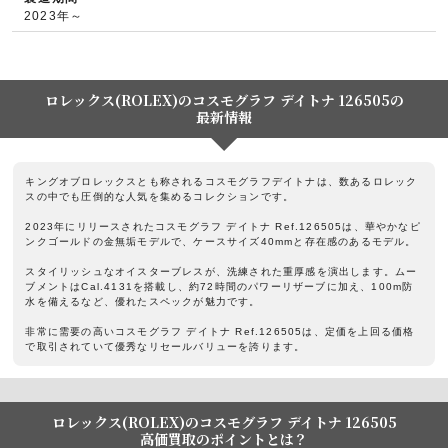
2023年～
ロレックス(ROLEX)のコスモグラフ デイトナ 126505の
最新情報
キングオブロレックスとも称されるコスモグラフデイトナは、数あるロレック
スの中でも圧倒的な人気を集めるコレクションです。
2023年にリリースされたコスモグラフ デイトナ Ref.126505は、華やかなピ
ンクゴールドの金無垢モデルで、ケースサイズ40mmと存在感のあるモデル。
スタイリッシュなオイスターブレスが、洗練された重厚感を演出します。ムー
ブメントはCal.4131を搭載し、約72時間のパワーリザーブに加え、100m防
水を備えるなど、優れたスペックが魅力です。
非常に需要の高いコスモグラフ デイトナ Ref.126505は、定価を上回る価格
で取引されていて優秀なリセールバリューを誇ります。
ロレックス(ROLEX)のコスモグラフ デイトナ 126505
高価買取のポイントとは？