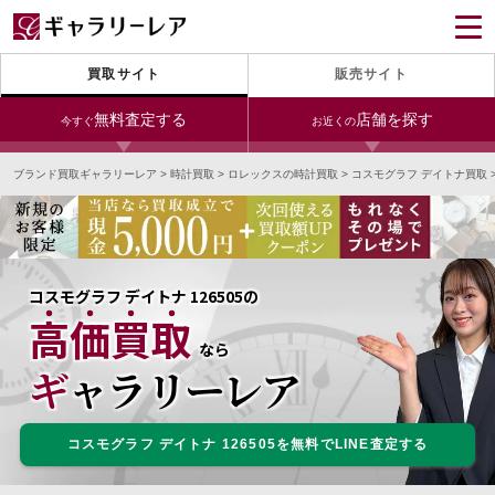
買取サイト
販売サイト
無料査定する
店舗を探す
今すぐ
お近くの
ブランド買取ギャラリーレア
>
時計買取
>
ロレックスの時計買取
>
コスモグラフ デイトナ買取
今すぐLINE査定
24時間受付（対応時間10:00～19:00）
銀座本店
青山表参道店
新宿東口店
宅配買取を申し込む
小田急新宿店
LAB東京
名古屋大須店
無料の宅配キットをお届けします
コスモグラフ デイトナ 126505の
心斎橋本店
東心斎橋店
梅田店
高価買取
今すぐ電話査定
なら
受付時間 10:00～19:00
なんば店
神戸元町(三宮)店
LAB大阪
ギャラリーレア
コスモグラフ デイトナ 126505を無料でLINE査定する
中野ブロードウェイ