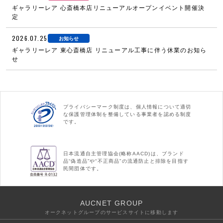
ギャラリーレア 心斎橋本店リニューアルオープンイベント開催決
定
2026.07.25
お知らせ
ギャラリーレア 東心斎橋店 リニューアル工事に伴う休業のお知ら
せ
プライバシーマーク制度は、個人情報について適切
な保護管理体制を整備している事業者を認める制度
です。
日本流通自主管理協会(略称AACD)は、ブランド
品“偽造品”や“不正商品”の流通防止と排除を目指す
民間団体です。
AUCNET GROUP
オークネットグループのサービスサイトに移動します