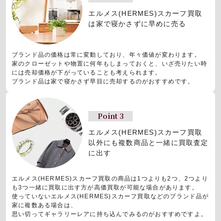
エルメス(HERMES)スカーフ買取
は
家で寝かさずに早めに売る
ブランド品の価格は常に変動しており、年々価値が変わります。
家のクローゼットや物置に何年もしまっておくと、いざ売りたい時
には売却価格が下がっていることも考えられます。
ブランド品は家で寝かさず早目に売却するのがおすすめです。
Point 3
エルメス(HERMES)スカーフ買取
以外にも
複数商品と一緒に買取査定
に出す
エルメス(HERMES)スカーフ買取の商品は1つよりも2つ、2つより
も3つ一緒に買取に出す方が高価買取が可能な場合があります。
使っていないエルメス(HERMES)スカーフ買取などのブランド品が
家に複数ある場合は、
思い切ってギャラリーレアに持ち込んでみるのがおすすめですよ。