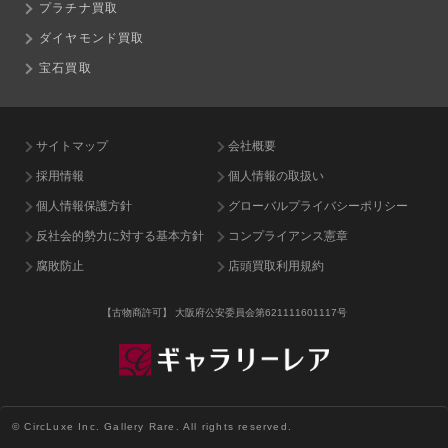
プラチナ買取
ダイヤモンド買取
宝石買取
サイトマップ
会社概要
採用情報
個人情報の取扱い
個人情報保護方針
グローバルプライバシーポリシー
反社会的勢力に対する基本方針
コンプライアンス憲章
腐敗防止
店頭買取利用規約
【古物商許可】
大阪府公安委員会第621111601117号
© CircLuxe Inc. Gallery Rare. All rights reserved.