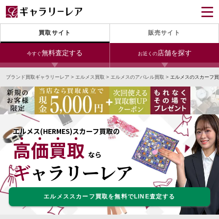
買取サイト
販売サイト
無料査定する
店舗を探す
今すぐ
お近くの
ブランド買取ギャラリーレア
>
エルメス買取
>
エルメスのアパレル買取
>
エルメスのスカーフ買
今すぐLINE査定
24時間受付（対応時間10:00～19:00）
銀座本店
青山表参道店
新宿東口店
宅配買取を申し込む
小田急新宿店
LAB東京
名古屋大須店
無料の宅配キットをお届けします
エルメス(HERMES)スカーフ買取の
心斎橋本店
東心斎橋店
梅田店
高価買取
今すぐ電話査定
なら
受付時間 10:00～19:00
なんば店
神戸元町(三宮)店
LAB大阪
ギャラリーレア
エルメススカーフ買取を無料でLINE査定する
中野ブロードウェイ