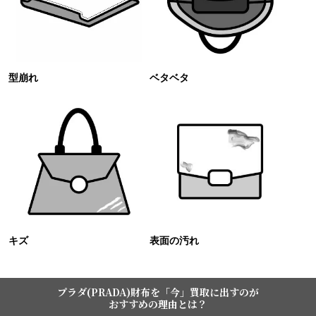
型崩れ
ベタベタ
キズ
表面の汚れ
プラダ(PRADA)財布を「今」買取に出すのが
おすすめの理由とは？