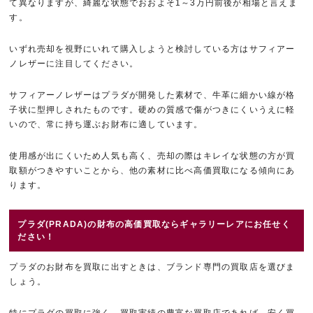
て異なりますが、綺麗な状態でおおよそ1～3万円前後が相場と言えま
す。
いずれ売却を視野にいれて購入しようと検討している方はサフィアー
ノレザーに注目してください。
サフィアーノレザーはプラダが開発した素材で、牛革に細かい線が格
子状に型押しされたものです。硬めの質感で傷がつきにくいうえに軽
いので、常に持ち運ぶお財布に適しています。
使用感が出にくいため人気も高く、売却の際はキレイな状態の方が買
取額がつきやすいことから、他の素材に比べ高価買取になる傾向にあ
ります。
プラダ(PRADA)の財布の高価買取ならギャラリーレアにお任せく
ださい！
プラダのお財布を買取に出すときは、ブランド専門の買取店を選びま
しょう。
特にプラダの買取に強く、買取実績の豊富な買取店であれば、安く買