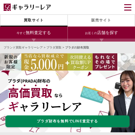
買取サイト
販売サイト
無料査定する
店舗を探す
今すぐ
お近くの
ブランド買取ギャラリーレア
>
プラダ買取
>
プラダの財布買取
今すぐLINE査定
24時間受付（対応時間10:00～19:00）
宅配買取を申し込む
無料の宅配キットをお届けします
プラダ(PRADA)財布の
高価買取
宅配買取を申し込む
今すぐ電話査定
なら
無料の宅配キットをお届けします
受付時間 10:00～19:00
ギャラリーレア
プラダ財布を無料でLINE査定する