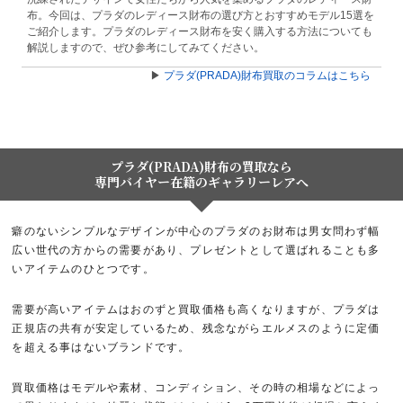
布。今回は、プラダのレディース財布の選び方とおすすめモデル15選を
ご紹介します。プラダのレディース財布を安く購入する方法についても
解説しますので、ぜひ参考にしてみてください。
▶
プラダ(PRADA)財布買取のコラムはこちら
プラダ(PRADA)財布の買取なら
専門バイヤー在籍のギャラリーレアへ
癖のないシンプルなデザインが中心のプラダのお財布は男女問わず幅
広い世代の方からの需要があり、プレゼントとして選ばれることも多
いアイテムのひとつです。
需要が高いアイテムはおのずと買取価格も高くなりますが、プラダは
正規店の共有が安定しているため、残念ながらエルメスのように定価
を超える事はないブランドです。
買取価格はモデルや素材、コンディション、その時の相場などによっ