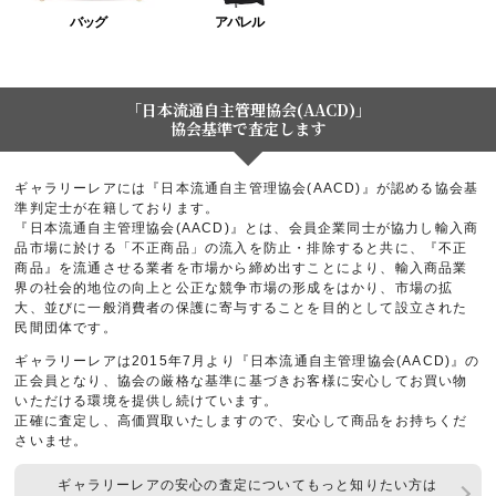
バッグ
アパレル
「日本流通自主管理協会(AACD)」
協会基準で査定します
ギャラリーレアには『日本流通自主管理協会(AACD)』が認める協会基
準判定士が在籍しております。
『日本流通自主管理協会(AACD)』とは、会員企業同士が協力し輸入商
品市場に於ける「不正商品」の流入を防止・排除すると共に、『不正
商品』を流通させる業者を市場から締め出すことにより、輸入商品業
界の社会的地位の向上と公正な競争市場の形成をはかり、市場の拡
大、並びに一般消費者の保護に寄与することを目的として設立された
民間団体です。
ギャラリーレアは2015年7月より『日本流通自主管理協会(AACD)』の
正会員となり、協会の厳格な基準に基づきお客様に安心してお買い物
いただける環境を提供し続けています。
正確に査定し、高価買取いたしますので、安心して商品をお持ちくだ
さいませ。
ギャラリーレアの安心の査定についてもっと知りたい方は