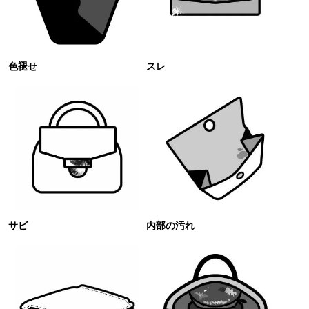
色褪せ
スレ
サビ
内部の汚れ