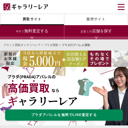
買取サイト
販売サイト
無料査定する
店舗を探す
今すぐ
お近くの
ブランド買取ギャラリーレア
>
プラダ買取
>
プラダのアパレル買取
今すぐLINE査定
24時間受付（対応時間10:00～19:00）
宅配買取を申し込む
無料の宅配キットをお届けします
プラダ(PRADA)アパレルの
高価買取
宅配買取を申し込む
今すぐ電話査定
なら
無料の宅配キットをお届けします
受付時間 10:00～19:00
ギャラリーレア
プラダアパレルを無料でLINE査定する