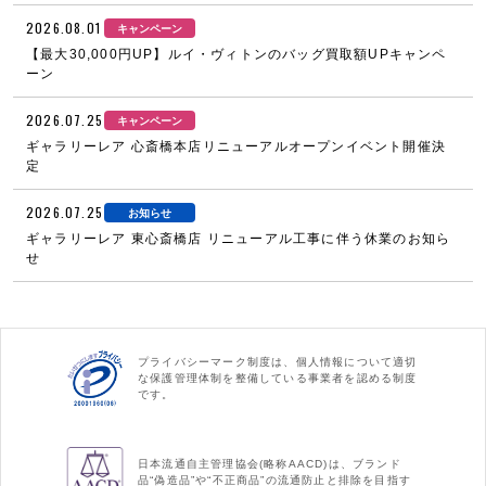
2026.08.01
キャンペーン
【最大30,000円UP】ルイ・ヴィトンのバッグ買取額UPキャンペ
ーン
2026.07.25
キャンペーン
ギャラリーレア 心斎橋本店リニューアルオープンイベント開催決
定
2026.07.25
お知らせ
ギャラリーレア 東心斎橋店 リニューアル工事に伴う休業のお知ら
せ
プライバシーマーク制度は、個人情報について適切
な保護管理体制を整備している事業者を認める制度
です。
日本流通自主管理協会(略称AACD)は、ブランド
品“偽造品”や“不正商品”の流通防止と排除を目指す