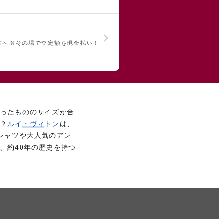
方へ
※その場で査定額を現金払い！
買ったもののサイズが合
か？
ルイ・ヴィトン
は、
シャツや大人気のアン
、約40年の歴史を持つ