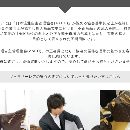
アには『日本流通自主管理協会(AACD)』が認める協会基準判定士が在籍
は、会員企業同士が協力し輸入商品市場に於ける「不正商品」の流入を防止・
品業界の社会的地位の向上と公正な競争市場の形成をはかり、市場の拡大
目的として設立された民間団体です。
流通自主管理協会(AACD)』の正会員となり、協会の厳格な基準に基づき
供し続けています。
確に査定し、高価買取いたしますので、安心して商品をお持ちくださいま
ギャラリーレアの安心の査定についてもっと知りたい方はこちら