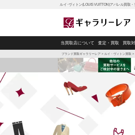
ルイ･ヴィトン(LOUIS VUITTON)アパレ
当買取店について
査定・買取
買取
ブランド買取ギャラリーレア
>
ルイ・ヴィトン買取
>