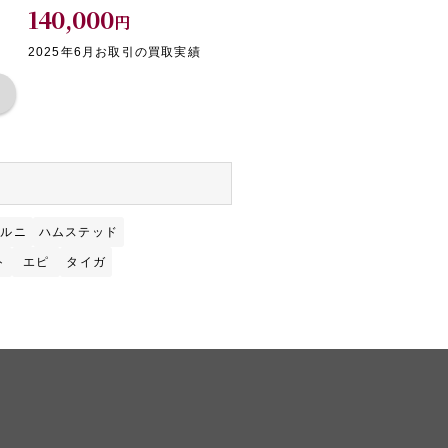
140,000
円
2025年6月お取引の買取実績
ェルニ
ハムステッド
ト
エピ
タイガ
」