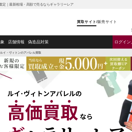
ル買取・査定｜最新相場・高額で売るならギャラリーレア
買取サイト
/
販売サイト
対象
店舗情報
偽造品対策
ログイン
ルイ・ヴィトンのアパレル買取
ルイ･ヴィトンアパレルの
高価買取
なら