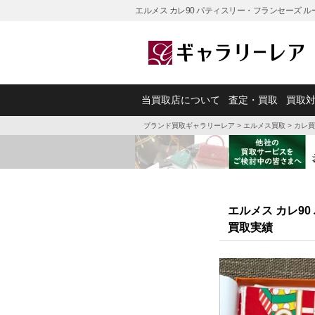
エルメス カレ90 パティスリー・フランセーズ 
当買取店について
査定・買取
買取
ブランド買取ギャラリーレア
>
エルメス買取
>
カレ買
エルメス カレ9
買取実績