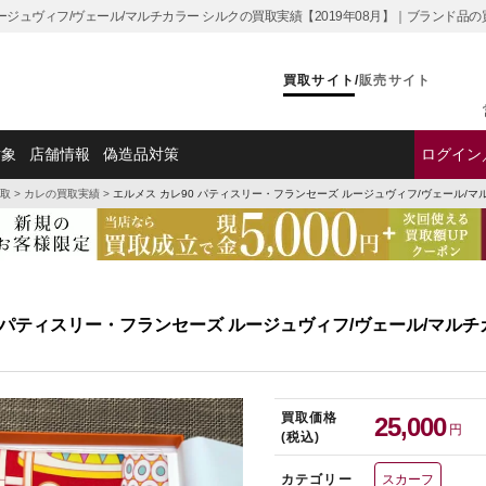
ルージュヴィフ/ヴェール/マルチカラー シルクの買取実績【2019年08月】｜ブランド品
買取サイト
/
販売サイト
対象
店舗情報
偽造品対策
ログイン
取
>
カレの買取実績
>
エルメス カレ90 パティスリー・フランセーズ ルージュヴィフ/ヴェール/マ
0 パティスリー・フランセーズ ルージュヴィフ/ヴェール/マルチ
買取価格
25,000
円
(税込)
カテゴリー
スカーフ