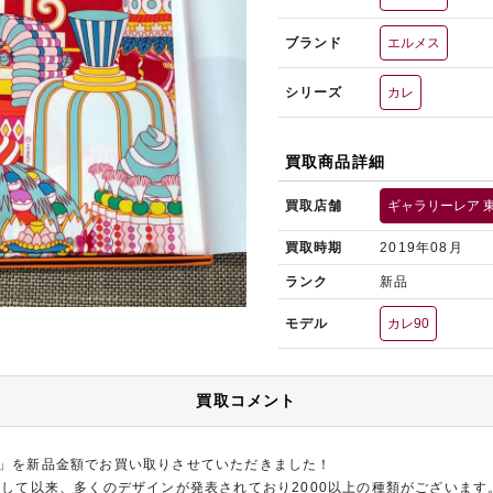
ブランド
エルメス
シリーズ
カレ
買取商品詳細
買取店舗
ギャラリーレア 
買取時期
2019年08月
ランク
新品
モデル
カレ90
買取コメント
0」を新品金額でお買い取りさせていただきました！
誕生して以来、多くのデザインが発表されており2000以上の種類がございま