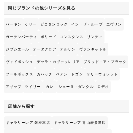
同じブランドの他シリーズを見る
バーキン
ケリー
ピコタンロック
イン・ザ・ループ
エヴリン
ガーデンパーティ
ボリード
コンスタンス
リンディ
ジプシエール
オータクロア
アルザン
ヴァンキャトル
ヴィドポッシュ
デッラ・カヴァッレリア
ブリッド・ア・ブラック
ツールボックス
カバック
ベアン
ドゴン
ケリーウォレット
アザップ
ツイリー
カレ
シェーヌ・ダンクル
ロデオ
店舗から探す
ギャラリーレア 銀座本店
ギャラリーレア 青山表参道店