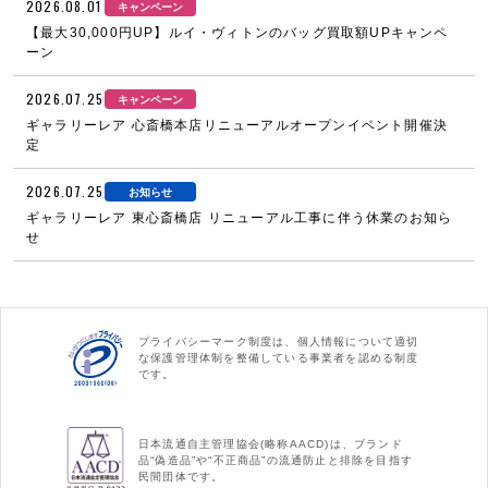
2026.08.01
キャンペーン
【最大30,000円UP】ルイ・ヴィトンのバッグ買取額UPキャンペ
ーン
2026.07.25
キャンペーン
ギャラリーレア 心斎橋本店リニューアルオープンイベント開催決
定
2026.07.25
お知らせ
ギャラリーレア 東心斎橋店 リニューアル工事に伴う休業のお知ら
せ
プライバシーマーク制度は、個人情報について適切
な保護管理体制を整備している事業者を認める制度
です。
日本流通自主管理協会(略称AACD)は、ブランド
品“偽造品”や“不正商品”の流通防止と排除を目指す
民間団体です。