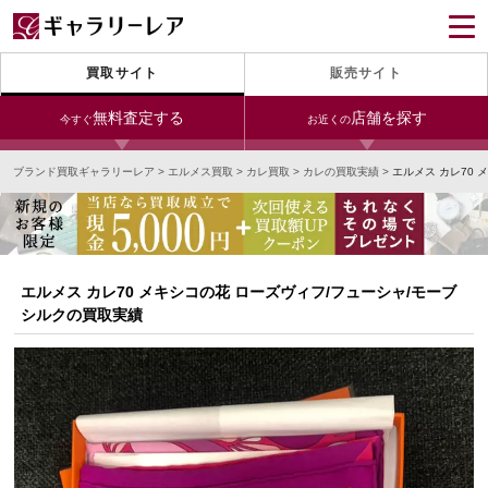
買取サイト
販売サイト
無料査定する
店舗を探す
今すぐ
お近くの
ブランド買取ギャラリーレア
>
エルメス買取
>
カレ買取
>
カレの買取実績
>
エルメス カレ70 
今すぐLINE査定
24時間受付（対応時間10:00～19:00）
銀座本店
青山表参道店
新宿東口店
宅配買取を申し込む
小田急新宿店
LAB東京
名古屋大須店
無料の宅配キットをお届けします
エルメス カレ70 メキシコの花 ローズヴィフ/フューシャ/モーブ
心斎橋本店
東心斎橋店
梅田店
シルクの買取実績
今すぐ電話査定
受付時間 10:00～19:00
なんば店
神戸元町(三宮)店
LAB大阪
中野ブロードウェイ