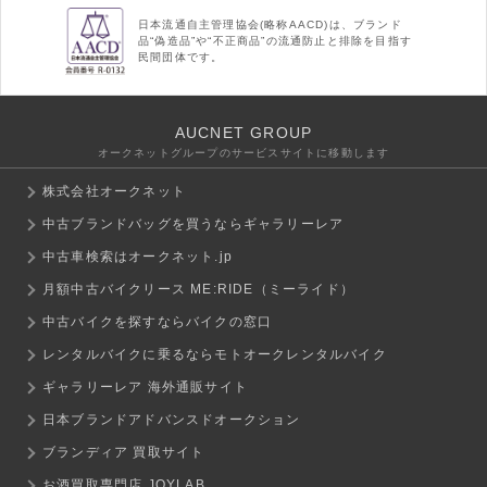
日本流通自主管理協会(略称AACD)は、ブランド
品“偽造品”や“不正商品”の流通防止と排除を目指す
民間団体です。
AUCNET GROUP
オークネットグループのサービスサイトに移動します
株式会社オークネット
中古ブランドバッグを買うならギャラリーレア
中古車検索はオークネット.jp
月額中古バイクリース ME:RIDE（ミーライド）
中古バイクを探すならバイクの窓口
レンタルバイクに乗るならモトオークレンタルバイク
ギャラリーレア 海外通販サイト
日本ブランドアドバンスドオークション
ブランディア 買取サイト
お酒買取専門店 JOYLAB