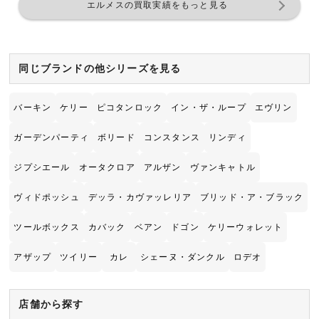
エルメスの買取実績をもっと見る
同じブランドの他シリーズを見る
バーキン
ケリー
ピコタンロック
イン・ザ・ループ
エヴリン
ガーデンパーティ
ボリード
コンスタンス
リンディ
ジプシエール
オータクロア
アルザン
ヴァンキャトル
ヴィドポッシュ
デッラ・カヴァッレリア
ブリッド・ア・ブラック
ツールボックス
カバック
ベアン
ドゴン
ケリーウォレット
アザップ
ツイリー
カレ
シェーヌ・ダンクル
ロデオ
店舗から探す