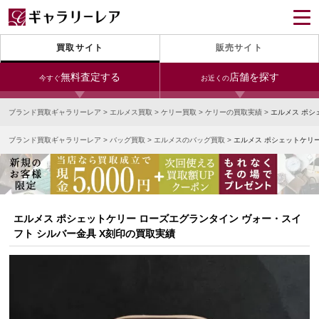
買取サイト
販売サイト
無料査定する
店舗を探す
今すぐ
お近くの
ブランド買取ギャラリーレア
>
エルメス買取
>
ケリー買取
>
ケリーの買取実績
>
エルメス ポシ
今すぐLINE査定
24時間受付（対応時間10:00～19:00）
ブランド買取ギャラリーレア
>
バッグ買取
>
エルメスのバッグ買取
>
エルメス ポシェットケリー
銀座本店
青山表参道店
新宿東口店
宅配買取を申し込む
小田急新宿店
LAB東京
名古屋大須店
無料の宅配キットをお届けします
心斎橋本店
東心斎橋店
梅田店
今すぐ電話査定
エルメス ポシェットケリー ローズエグランタイン ヴォー・スイ
受付時間 10:00～19:00
なんば店
神戸元町(三宮)店
LAB大阪
フト シルバー金具 X刻印の買取実績
中野ブロードウェイ