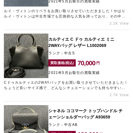
2021年5月お取引の買取実績
ルイ・ヴィトンのリベラをお買い取りさせていただきました！やはり
ルイ・ヴィトンは中古市場でも圧倒的な人気を誇っており、その中で
も特にダミエやモノグラムのアイテムは常にお求めの方がいらっしゃ
2.1K View
います。そのため、ダミエやモノグラムのアイテムをお送りいただけ
ますとどんな状態のお品物であってもしっかりとした金額でのお買い
取りが可能です。こちらは2001年製造のお品物ですが、保管状態が良
カルティエ C ドゥ カルティエ ミニ
く大変綺麗なコンディションでしたので、できる限りの高価買取をさ
2WAYバッグ レザー L1002069
せていただきました。現在ギャラリーレアでは、ルイ・ヴィトンのア
ランク：中古S
イテムを買取強化中です。相場はかなり高くなっておりますので、売
却をお考えでしたら今がチャンスです！ご相談お待ちしておりま
70,000
買取価格(税込)
円
す！！
2021年5月お取引の買取実績
Cドゥカルティエの2WAYバッグをお買い取りさせていただきました！
ちょうど良いサイズ感で、どんなシチュエーションでも持ちやすいと
人気のバッグです！大変コンディションの良いお品物をお送りいただ
2.7K View
けましたので、しっかりとした金額をご提示させていただきました。
ブランド問わず、ブラックのバッグは人気が高いため高価買取に繋が
りやすいです。お品物の状態だけでなくお色や在庫状況などによって
シャネル ココマーク トップハンドル チ
も金額の変動はございますので、気になった方は一度お問い合わせく
ェーンショルダーバッグ A93659
ださい！カルティエはジュエリーブランドとして有名ですが、バッグ
ランク：中古AB
や小物も高額査定が可能です。査定は無料で承っておりますので、売
却をお悩みでしたらお気軽にご相談くださいませ！