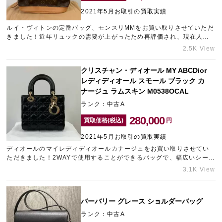
2021年5月お取引の買取実績
ルイ・ヴィトンの定番バッグ、モンスリMMをお買い取りさせていただ
宅配買取を申し込む
きました！近年リュックの需要が上がったため再評価され、現在人気
無料の宅配キットをお届けします
が上昇しているアイテムです！シンプルなデザインと使い勝手の良さ
2.5K View
から、幅広い世代の方からお求めいただいております。
クリスチャン・ディオール MY ABCDior
レディディオール スモール ブラック カ
ナージュ ラムスキン M0538OCAL
ランク：中古A
280,000
買取価格(税込)
円
2021年5月お取引の買取実績
ディオールのマイレディディオールカナージュをお買い取りさせてい
ただきました！2WAYで使用することができるバッグで、幅広いシーン
で活躍してくれる人気のアイテムです。特にラムスキンのお品物は人
3.1K View
気が高く、ディオールの中でも需要が高いです。長年に渡りデザイン
が変わらず愛され続けるレディディオールは、市場でもお求めの方が
多く需要が高いですので、お持ち込みいただけますと高価買取に繋が
バーバリー グレース ショルダーバッグ
ります。ディオールの売却をお考えの方はいらっしゃいませんでしょ
うか。ギャラリーレアでは、バッグやお財布、小物など様々なお品物
ランク：中古A
をできる限りの金額でお買い取りさせていただきます。ご相談のみで