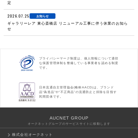
定
2026.07.25
お知らせ
ギャラリーレア 東心斎橋店 リニューアル工事に伴う休業のお知ら
せ
プライバシーマーク制度は、個人情報について適切
な保護管理体制を整備している事業者を認める制度
です。
日本流通自主管理協会(略称AACD)は、ブランド
品“偽造品”や“不正商品”の流通防止と排除を目指す
民間団体です。
AUCNET GROUP
オークネットグループのサービスサイトに移動します
株式会社オークネット