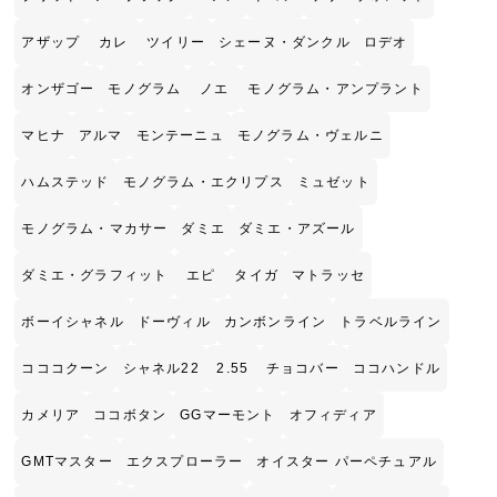
アザップ
カレ
ツイリー
シェーヌ・ダンクル
ロデオ
オンザゴー
モノグラム
ノエ
モノグラム・アンプラント
マヒナ
アルマ
モンテーニュ
モノグラム・ヴェルニ
ハムステッド
モノグラム・エクリプス
ミュゼット
モノグラム・マカサー
ダミエ
ダミエ・アズール
ダミエ・グラフィット
エピ
タイガ
マトラッセ
ボーイシャネル
ドーヴィル
カンボンライン
トラベルライン
コココクーン
シャネル22
2.55
チョコバー
ココハンドル
カメリア
ココボタン
GGマーモント
オフィディア
GMTマスター
エクスプローラー
オイスター パーペチュアル