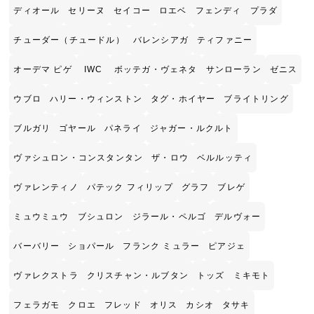
ディオール
セリーヌ
セイコー
ロエベ
フェンディ
プラダ
チューダー（チュードル）
バレンシアガ
ティファニー
オーデマ ピゲ
IWC
ボッテガ・ヴェネタ
サンローラン
ゼニス
ウブロ
ハリー・ウィンストン
タグ・ホイヤー
ブライトリング
ブルガリ
ゴヤール
パネライ
ジャガー・ルクルト
ヴァシュロン・コンスタンタン
ザ・ロウ
ベルルッティ
ヴァレンティノ
パテック フィリップ
グラフ
ブレゲ
ミュウミュウ
ブシュロン
ジラール・ペルゴ
デルヴォー
バーバリー
ショパール
フランク ミュラー
ピアジェ
ヴァレクストラ
クリスチャン・ルブタン
トッズ
ミキモト
フェラガモ
クロエ
フレッド
オリス
カシオ
タサキ