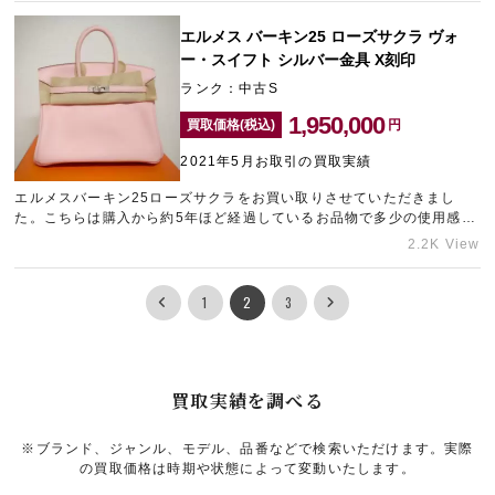
ただきました。
エルメス バーキン25 ローズサクラ ヴォ
ー・スイフト シルバー金具 X刻印
ランク：中古S
1,950,000
買取価格(税込)
円
2021年5月お取引の買取実績
エルメスバーキン25ローズサクラをお買い取りさせていただきまし
た。こちらは購入から約5年ほど経過しているお品物で多少の使用感は
ありましたが、流通量も少ない珍しいお品物でしたので今回高価買取
2.2K View
をさせていだきました。ローズサクラのお品物は、お探しになられて
いる方も多く大変人気です！
1
2
3
買取実績を調べる
※ブランド、ジャンル、モデル、品番などで検索いただけます。実際
の買取価格は時期や状態によって変動いたします。