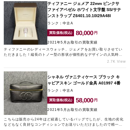
ティファニー ジェメア 22mm ピンクサ
ファイアベゼル ホワイト文字盤 SS/サテ
ンストラップ Z6401.10.10I29A48I
ランク：中古A
80,000
買取価格(税込)
円
2021年5月お取引の買取実績
ティファニーのレディースウォッチ、ジェメアをお買い取りさせてい
ただきました！縦長のトノー型の形状が個性的なデザインの人気時計
ですが、現在は廃盤となってしまっています。長年のご愛用によるス
2.7K View
レ傷などが見受けられるお品物でしたが、まだまだ使用できるコンデ
ィションでしたので精一杯の査定金額をご提示させていただきまし
た。ティファニーはジュエリーブランドとして有名ですが、時計も素
シャネル ヴァニティケース ブラック キ
敵なデザインのアイテムが多く人気が高いです。ティファニーの売却
ャビアスキン ゴールド金具 A01997 4番
でしたら、買取強化中のギャラリーレアにお任せください！複数点ま
ランク：中古A
とめてお送りいただくと、さらに査定額をUPさせていただくことも可
能です。この機会にご自宅に眠っているブランドアイテムをお送りく
58,000
買取価格(税込)
円
ださいませ！
2021年5月お取引の買取実績
こちらは販売から24年ほど経過しているバッグでしたが、生地の劣化
などもなく良好なコンディションでお送りいただけましたので精一杯
の査定額をご提示させていただきました。ヴィンテージシャネルは、