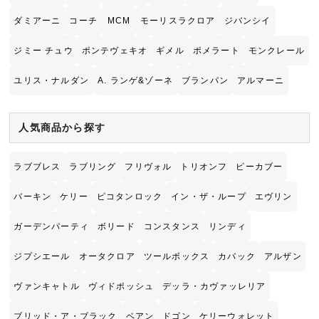
ダミアーニ
コーチ
MCM
モーリスラクロア
ジバンシイ
ジミー チュウ
ポンテヴェキオ
ギメル
ポメラート
モンクレール
ユリス・ナルダン
A. ランゲ&ゾーネ
ブランパン
アルマーニ
人気商品から探す
ラブブレス
ラブリング
フリヴォル
トリオンフ
ピーカブー
バーキン
ケリー
ピコタンロック
イン・ザ・ループ
エヴリン
ガーデンパーティ
ボリード
コンスタンス
リンディ
ジプシエール
オータクロア
ツールボックス
カバック
アルザン
ヴァンキャトル
ヴィドポッシュ
デッラ・カヴァッレリア
ブリッド・ア・ブラック
ベアン
ドゴン
ケリーウォレット