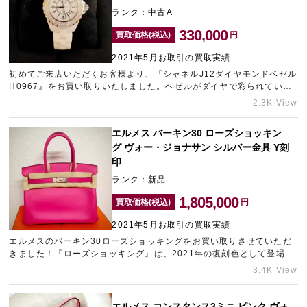
だきます！ギャラリーレアは、グッチのバッグやお財布などの高価買
ランク：中古A
取に自信があります。使用しなくなってしまったお品物がございまし
たら、ぜひ一度ご相談くださいませ！
330,000
買取価格(税込)
円
2021年5月お取引の買取実績
初めてご来店いただくお客様より、『シャネルJ12ダイヤモンドベゼル
H0967』をお買い取りいたしました。ベゼルがダイヤで彩られてい
る、高級感あふれる時計です。少し前のモデルではありましたが、付
2.3K View
属品が揃っており状態も綺麗な時計でしたので高額査定をさせていた
だきました！ギャラリーレアではご自宅で長く保管されていたお品物
エルメス バーキン30 ローズショッキン
でも、高価買取させていただけます！タンスで眠っているお品物はご
グ ヴォー・ジョナサン シルバー金具 Y刻
ざいませんか？この機会に、ギャラリーレアへお持ち込みくださいま
せ！複数点のお持ち込みで、買取価格アップのキャンペーンも行って
印
おりますので、お気軽にご相談ください！シャネルの売却をお考えの
ランク：新品
際は、ぜひギャラリーレアへ！お待ちしております！
1,805,000
買取価格(税込)
円
2021年5月お取引の買取実績
エルメスのバーキン30ローズショッキングをお買い取りさせていただ
きました！『ローズショッキング』は、2021年の復刻色として登場し
たカラーです。流通が少ない珍しいお色でしたので、高くお買い取り
3.4K View
をさせていただきました。
エルメス コンスタンス3ミニ ピンク ヴォ