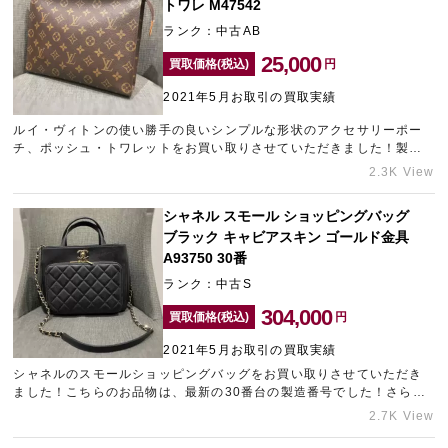
トワレ M47542
ランク：中古AB
25,000
買取価格(税込)
円
2021年5月お取引の買取実績
ルイ・ヴィトンの使い勝手の良いシンプルな形状のアクセサリーポー
チ、ポッシュ・トワレットをお買い取りさせていただきました！製造
時期がおおよそ35年前のヴィンテージアイテムですが、素材の劣化な
2.3K View
ども見られない綺麗な状態でしたので高価買取となりました。保管状
態がかなり良かったことがわかります。
シャネル スモール ショッピングバッグ
ブラック キャビアスキン ゴールド金具
A93750 30番
ランク：中古S
304,000
買取価格(税込)
円
2021年5月お取引の買取実績
シャネルのスモールショッピングバッグをお買い取りさせていただき
ました！こちらのお品物は、最新の30番台の製造番号でした！さらに
ご使用感の見受けられない大変綺麗なコンディションでお送りいただ
2.7K View
けましたので、高価買取に繋がりました。