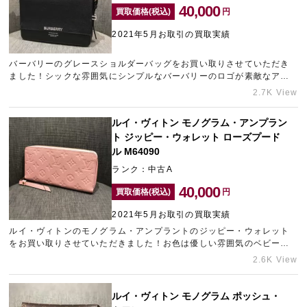
40,000
も大歓迎ですので、まずはお気軽にご相談ください！
買取価格(税込)
円
2021年5月お取引の買取実績
バーバリーのグレースショルダーバッグをお買い取りさせていただき
ました！シックな雰囲気にシンプルなバーバリーのロゴが素敵なアイ
テムですよね。人気アイテムで市場での需要も高いため、高価買取に
2.7K View
繋がります！今回お送りいただいたお品物は、若干のご使用感はあり
ましたが比較的綺麗なコンディションでしたので、しっかりとした金
ルイ・ヴィトン モノグラム・アンプラン
額をご提示させていただきました。ここ数年でバーバリーのアイテム
ト ジッピー・ウォレット ローズプード
は人気が再燃しております。売却をお悩みのお品物をお持ちでした
ら、今が売却のチャンスではないでしょうか！ぜひ一度、ギャラリー
ル M64090
レアまでお送りください。高額査定には自信がありますので、お気軽
ランク：中古A
にご相談ください！
40,000
買取価格(税込)
円
2021年5月お取引の買取実績
ルイ・ヴィトンのモノグラム・アンプラントのジッピー・ウォレット
をお買い取りさせていただきました！お色は優しい雰囲気のベビーピ
ンクの「ローズプードル」で、アンプラントレザーの質感とマッチし
2.6K View
ていますね。ピンクカラーの小物は、ブランドを問わず人気が高いで
す！
ルイ・ヴィトン モノグラム ポッシュ・