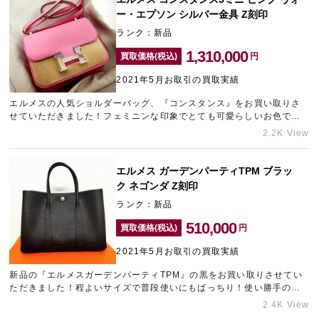
ー・エプソン シルバー金具 Z刻印
ランク：新品
1,310,000
買取価格(税込)
円
2021年5月お取引の買取実績
エルメスの人気ショルダーバッグ、『コンスタンス』をお買い取りさ
せていただきました！フェミニンな印象でとても可愛らしいお色で
す。今回のようなピンク系は一定の需要があることから高値でのお買
2.2K View
い取りが可能です！ギャラリーレアはエルメスの高価買取を行ってお
ります！お気軽にご相談ください！！
エルメス ガーデンパーティTPM ブラッ
ク ネゴンダ Z刻印
ランク：新品
510,000
買取価格(税込)
円
2021年5月お取引の買取実績
新品の『エルメスガーデンパーティTPM』の黒をお買い取りさせてい
ただきました！程よいサイズで普段使いにもばっちり！使い勝手のい
いブラックはエルメスのバッグの中でも人気カラーです！大人気のサ
2.4K View
イズであり需要の高いカラーのお品物ですので、高価買取をさせてい