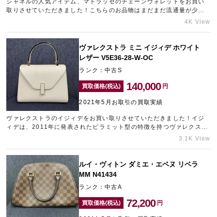
シャネルの人気アイテム、マトラッセのチェーンウォレットをお買い
取りさせていただきました！こちらのお品物はまだまだ流通量が少な
く、さらに今回は完全新品のコンディションでお送りいただくことが
4K View
できましたので精一杯の高価買取を頑張りました！ギャラリーレア
は、シャネルのお品物でしたらどんな状態であってもしっかりとした
金額でお買い取りさせていただくことができます。傷や汚れがついて
ヴァレクストラ ミニ イジィデ ホワイト
いるお品物やかなり年数が経っているお品物でもかまいません！「売
レザー V5E36-28-W-OC
却は難しいだろう」とお家にしまい込んであるお品物はございません
ランク：中古S
か？とりあえずの査定でも大歓迎ですので、売却を考えられましたら
一度ご相談ください！まずはお気軽に電話やLINEでお問い合わせくだ
140,000
買取価格(税込)
円
さいませ。お待ちしております！
2021年5月お取引の買取実績
ヴァレクストラのイジィデをお買い取りさせていただきました！イジ
ィデは、2011年に発表されたピラミット型の特徴を持つヴァレクスト
ラの中でも代表的なシリーズです。今回は、かなり良好なコンディシ
3.1K View
ョンのお品物をお送りいただけましたので高価買取に繋がりました。
ルイ・ヴィトン ダミエ・エベヌ リベラ
MM N41434
ランク：中古A
72,200
買取価格(税込)
円