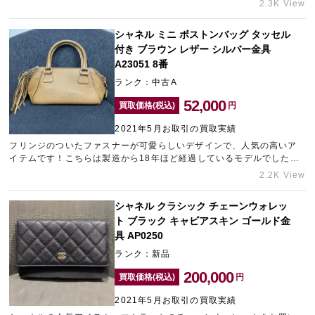
2.3K View
近年需要が高まっています！
シャネル ミニ ボストンバッグ タッセル
付き ブラウン レザー シルバー金具
A23051 8番
ランク：中古A
52,000
買取価格(税込)
円
2021年5月お取引の買取実績
フリンジのついたファスナーが可愛らしいデザインで、人気の高いア
イテムです！こちらは製造から18年ほど経過しているモデルでした
が、綺麗に保管いただいていたようで比較的良好な状態でした。現在
2.2K View
シャネルは、古いモデルも人気が上昇しているため高価買取が可能で
す。
シャネル クラシック チェーンウォレッ
ト ブラック キャビアスキン ゴールド金
具 AP0250
ランク：新品
200,000
買取価格(税込)
円
2021年5月お取引の買取実績