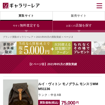
買取サイト
販売サイト
無料査定する
店舗を探す
今すぐ
お近くの
ブランド買取ギャラリーレア
>
2021年05月の買取実績
>
ページ 2
今すぐLINE査定
24時間受付（対応時間10:00～19:00）
銀座本店
青山表参道店
新宿東口店
宅配買取を申し込む
小田急新宿店
LAB東京
名古屋大須店
無料の宅配キットをお届けします
【2 ページ目】2021年05月の買取実績
心斎橋本店
東心斎橋店
梅田店
今すぐ電話査定
受付時間 10:00～19:00
なんば店
神戸元町(三宮)店
LAB大阪
ルイ・ヴィトン モノグラム モンスリMM
M51136
ランク：中古AB
中野ブロードウェイ
75,000
買取価格(税込)
円