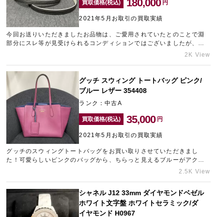
180,000
買取価格(税込)
円
2021年5月お取引の買取実績
今回お送りいただきましたお品物は、ご愛用されていたとのことで淵
部分にスレ等が見受けられるコンディションではございましたが、人
気の高いトップハンドルタイプのバッグでしたのでできる限りの高額
2K View
査定を頑張らせていただきました。
グッチ スウィング トートバッグ ピンク/
ブルー レザー 354408
ランク：中古A
35,000
買取価格(税込)
円
2021年5月お取引の買取実績
グッチのスウィングトートバッグをお買い取りさせていただきまし
た！可愛らしいピンクのバッグから、ちらっと見えるブルーがアクセ
ントになっていて素敵なアイテムですよね。カラフルなカラーのバッ
2.5K View
グはこれからの季節にぴったりなアイテムですので、需要も高くなる
と考え高価買取を頑張らせていただきました！こちらは生産から年数
シャネル J12 33mm ダイヤモンドベゼル
が経過しているお品物でしたが、綺麗に保管いただいていたようで良
ホワイト文字盤 ホワイトセラミック/ダ
好な状態でした。お品物の状態によって査定金額は変動しますが、ど
んな状態のお品物であってもしっかりとした金額をご提示させていた
イヤモンド H0967