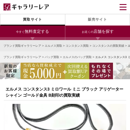
買取サイト
販売サイト
無料査定する
店舗を探す
今すぐ
お近くの
ブランド買取ギャラリーレア
>
エルメス買取
>
コンスタンス買取
>
コンスタンスの買取実績
>
今すぐLINE査定
24時間受付（対応時間10:00～19:00）
ブランド買取ギャラリーレア
>
バッグ買取
>
エルメスのバッグ買取
>
エルメス コンスタンス3 
銀座本店
青山表参道店
新宿東口店
宅配買取を申し込む
小田急新宿店
LAB東京
名古屋大須店
無料の宅配キットをお届けします
心斎橋本店
東心斎橋店
梅田店
今すぐ電話査定
エルメス コンスタンス3 ミロワール ミニ ブラック アリゲーター
受付時間 10:00～19:00
なんば店
神戸元町(三宮)店
LAB大阪
シャイン ゴールド金具 B刻印の買取実績
中野ブロードウェイ