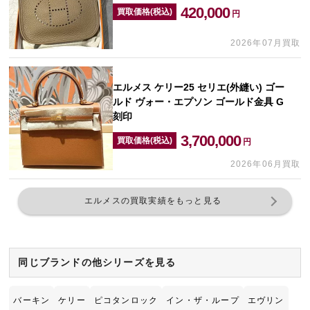
420,000
買取価格(税込)
円
2026年07月買取
エルメス ケリー25 セリエ(外縫い) ゴー
ルド ヴォー・エプソン ゴールド金具 G
刻印
3,700,000
買取価格(税込)
円
2026年06月買取
エルメスの買取実績をもっと見る
同じブランドの他シリーズを見る
バーキン
ケリー
ピコタンロック
イン・ザ・ループ
エヴリン