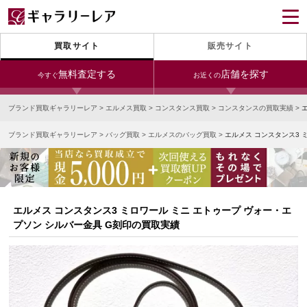
買取サイト
販売サイト
無料査定する
店舗を探す
今すぐ
お近くの
ブランド買取ギャラリーレア
>
エルメス買取
>
コンスタンス買取
>
コンスタンスの買取実績
>
今すぐLINE査定
24時間受付（対応時間10:00～19:00）
ブランド買取ギャラリーレア
>
バッグ買取
>
エルメスのバッグ買取
>
エルメス コンスタンス3 
銀座本店
青山表参道店
新宿東口店
宅配買取を申し込む
小田急新宿店
LAB東京
名古屋大須店
無料の宅配キットをお届けします
心斎橋本店
東心斎橋店
梅田店
今すぐ電話査定
エルメス コンスタンス3 ミロワール ミニ エトゥープ ヴォー・エ
受付時間 10:00～19:00
なんば店
神戸元町(三宮)店
LAB大阪
プソン シルバー金具 G刻印の買取実績
中野ブロードウェイ