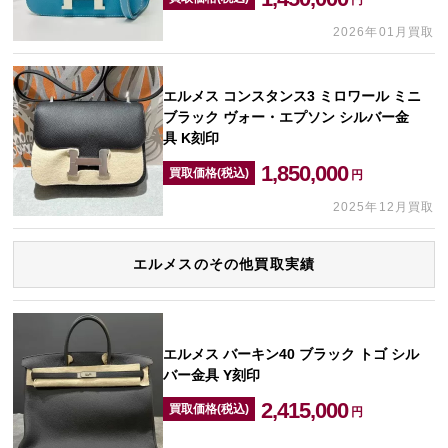
円
2026年01月買取
エルメス コンスタンス3 ミロワール ミニ
ブラック ヴォー・エプソン シルバー金
具 K刻印
1,850,000
買取価格(税込)
円
2025年12月買取
エルメスのその他買取実績
エルメス バーキン40 ブラック トゴ シル
バー金具 Y刻印
2,415,000
買取価格(税込)
円