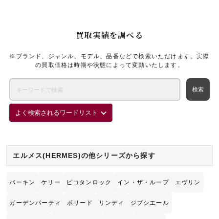
ン素材は型崩れしにくく長期間美しい状態を維持でき、ゴールド金具
との組み合わせは資産価値の点でも人気が高く、需要が途切れにくい
点も高価買取のポイントです。新品かつ2025年製造という好条件が揃
買取実績を調べる
っていたため、目一杯の金額をご提示させていただきました。エルメ
スの高価買取なら新宿東口エリアのブランド買取店「ギャラリーレア
新宿東口店」をご利用ください。
※ブランド、ジャンル、モデル、品番などで検索いただけます。実際
の買取価格は時期や状態によって変動いたします。
よく検索されるワードリスト
エルメス(HERMES)の他シリーズから探す
バーキン
ケリー
ピコタンロック
イン・ザ・ループ
エヴリン
ガーデンパーティ
ボリード
リンディ
ジプシエール