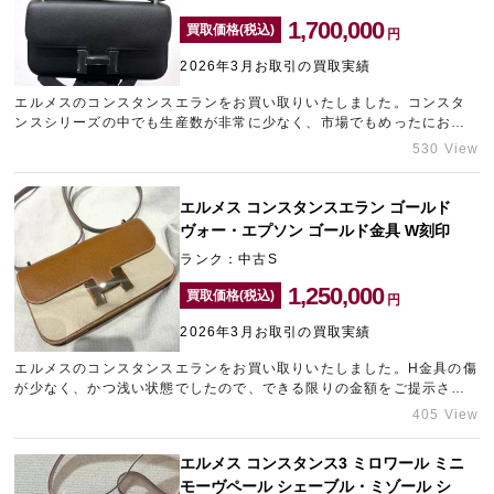
1,700,000
買取価格(税込)
円
2026年3月お取引の買取実績
エルメスのコンスタンスエランをお買い取りいたしました。コンスタ
ンスシリーズの中でも生産数が非常に少なく、市場でもめったにお目
にかかれない希少なモデルです。弊社でも在庫がなかったため、ぜひ
530 View
ともお買い取りさせていただきたいと思い相場以上の金額をご提示い
たしました。エルメスをはじめブランド品の高価買取は、ぜひ銀座に
あるブランド買取店「ギャラリーレア銀座本店」にお任せください。
エルメス コンスタンスエラン ゴールド
ヴォー・エプソン ゴールド金具 W刻印
ランク：中古S
1,250,000
買取価格(税込)
円
2026年3月お取引の買取実績
エルメスのコンスタンスエランをお買い取りいたしました。H金具の傷
が少なく、かつ浅い状態でしたので、できる限りの金額をご提示させ
ていただきました。他にも複数のブランド品をお持ち込みいただけた
405 View
ため、買取価格を上乗せさせていただいております。ご不要になった
ブランドバッグがございましたら、ぜひ一度なんばにあるブランド買
エルメス コンスタンス3 ミロワール ミニ
取店「ギャラリーレアなんば店」にお問い合わせくださいませ。
モーヴペール シェーブル・ミゾール シ