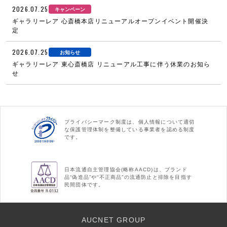
2026.07.25
キャンペーン
ギャラリーレア 心斎橋本店リニューアルオープンイベント開催決
定
2026.07.25
お知らせ
ギャラリーレア 東心斎橋店 リニューアル工事に伴う休業のお知ら
せ
プライバシーマーク制度は、個人情報について適切
な保護管理体制を整備している事業者を認める制度
です。
日本流通自主管理協会(略称AACD)は、ブランド
品“偽造品”や“不正商品”の流通防止と排除を目指す
民間団体です。
AUCNET GROUP