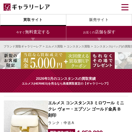
買取サイト
販売サイト
無料査定する
店舗を探す
今すぐ
お近くの
ブランド買取ギャラリーレア
>
エルメス買取
>
コンスタンス買取
>
コンスタンス(バッグ)の買取
今すぐLINE査定
24時間受付（対応時間10:00～19:00）
銀座本店
青山表参道店
新宿東口店
宅配買取を申し込む
小田急新宿店
LAB東京
名古屋大須店
無料の宅配キットをお届けします
2026年3月のコンスタンスの買取実績
心斎橋本店
東心斎橋店
梅田店
エルメス(HERMES)を売るなら高価買取査定の【ギャラリーレア】
今すぐ電話査定
受付時間 10:00～19:00
なんば店
神戸元町(三宮)店
LAB大阪
エルメス コンスタンス3 ミロワール ミニ
クレ ヴォー・エプソン ゴールド金具 B
刻印
中野ブロードウェイ
ランク：中古A