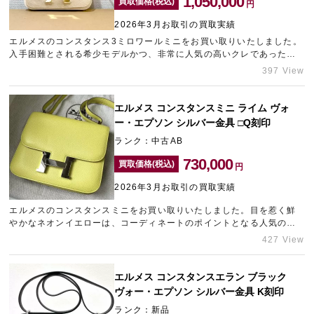
1,050,000
買取価格(税込)
円
2026年3月お取引の買取実績
エルメスのコンスタンス3ミロワールミニをお買い取りいたしました。
宅配買取を申し込む
入手困難とされる希少モデルかつ、非常に人気の高いクレであったた
無料の宅配キットをお届けします
め、他社様にも負けない精一杯の金額を提示させていただきました。
397 View
お探しのお客様が多数いらっしゃる状況を反映し、相場以上の買取価
格を実現しております。エルメスの売却にお悩みの方は神戸のブラン
ド買取店「ギャラリーレア神戸元町店」にご相談ください。
エルメス コンスタンスミニ ライム ヴォ
ー・エプソン シルバー金具 □Q刻印
ランク：中古AB
730,000
買取価格(税込)
円
2026年3月お取引の買取実績
エルメスのコンスタンスミニをお買い取りいたしました。目を惹く鮮
やかなネオンイエローは、コーディネートのポイントとなる人気の高
いバッグです。ご愛用されていたとのことでしたが、定価の上昇に伴
427 View
い精一杯の査定額をご提示させていただきました。梅田エリアでブラ
ンド買取店をお探しなら、ギャラリーレア梅田店にお立ち寄りくださ
いませ。
エルメス コンスタンスエラン ブラック
ヴォー・エプソン シルバー金具 K刻印
ランク：新品