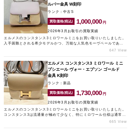
ルバー金具 W刻印
ランク：中古S
1,000,000
買取価格(税込)
円
2026年3月お取引の買取実績
エルメスのコンスタンス3ミロワールミニをお買い取りいたしました。
入手困難とされる希少モデルかつ、万能な人気色モーヴペールであっ
たため、高い査定額を提示させていただきました。複数点まとめてブ
647 View
ランド品をお持ち込みいただけたため、さらに買取価格をアップし、
ご納得いただける高価買取を実現しております。お使いになられてい
エルメス コンスタンス3 ミロワール ミニ
ないブランドバッグの売却をご検討中の方は、神戸のブランド買取店
プシエール ヴォー・エプソン ゴールド
「ギャラリーレア神戸元町店」をご利用ください。
金具 K刻印
ランク：新品
1,730,000
買取価格(税込)
円
2026年3月お取引の買取実績
エルメスのコンスタンス3ミロワールミニをお買い取りいたしました。
コンスタンス3は流通量が極めて少なく、特にミロワール仕様は通常モ
デルと比較して希少性が高いため、中古市場では常に探しているお客
665 View
様が多くいらっしゃいます。プシエールカラーは上品で落ち着いた色
味ながら他と被りにくく、差別化できる点が特徴です。さらにエプソ