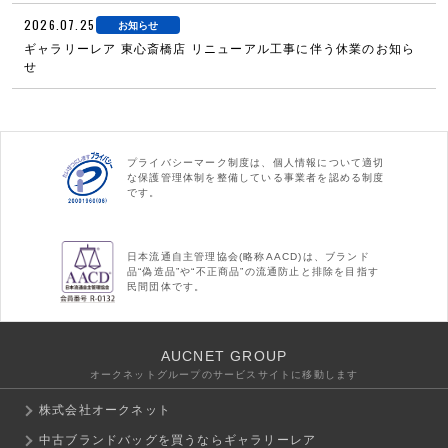
2026.07.25
お知らせ
ギャラリーレア 東心斎橋店 リニューアル工事に伴う休業のお知ら
せ
プライバシーマーク制度は、個人情報について適切
な保護管理体制を整備している事業者を認める制度
です。
日本流通自主管理協会(略称AACD)は、ブランド
品“偽造品”や“不正商品”の流通防止と排除を目指す
民間団体です。
AUCNET GROUP
オークネットグループのサービスサイトに移動します
株式会社オークネット
中古ブランドバッグを買うならギャラリーレア