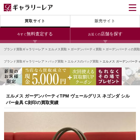
買取サイト
販売サイト
無料査定する
店舗を探す
今すぐ
お近くの
ブランド買取ギャラリーレア
>
エルメス買取
>
ガーデンパーティ買取
>
ガーデンパーティの買取
今すぐLINE査定
24時間受付（対応時間10:00～19:00）
ブランド買取ギャラリーレア
>
バッグ買取
>
エルメスのバッグ買取
>
エルメス ガーデンパーティ
銀座本店
青山表参道店
新宿東口店
宅配買取を申し込む
小田急新宿店
LAB東京
名古屋大須店
無料の宅配キットをお届けします
心斎橋本店
東心斎橋店
梅田店
今すぐ電話査定
エルメス ガーデンパーティTPM ヴェールグリス ネゴンダ シル
受付時間 10:00～19:00
なんば店
神戸元町(三宮)店
LAB大阪
バー金具 C刻印の買取実績
中野ブロードウェイ