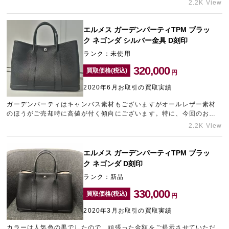
2.2K View
分、精一杯のご提示をさせていただきます。
エルメス ガーデンパーティTPM ブラッ
ク ネゴンダ シルバー金具 D刻印
ランク：未使用
320,000
買取価格(税込)
円
2020年6月お取引の買取実績
ガーデンパーティはキャンバス素材もございますがオールレザー素材
のほうがご売却時に高値が付く傾向にございます。特に、今回のお買
い取りアイテムのようなブラックなどモノトーン系のカラーは使いや
2.2K View
すく性別問わず使用することができるため需要が高く高価買取しやす
いお品物となっております。
エルメス ガーデンパーティTPM ブラッ
ク ネゴンダ D刻印
ランク：新品
330,000
買取価格(税込)
円
2020年3月お取引の買取実績
カラーは人気色の黒でしたので、頑張った金額をご提示させていただ