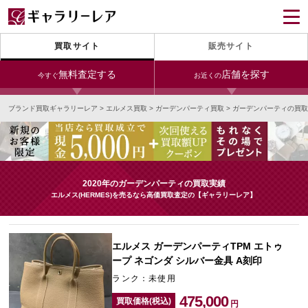
買取サイト
販売サイト
無料査定する
店舗を探す
今すぐ
お近くの
ブランド買取ギャラリーレア
>
エルメス買取
>
ガーデンパーティ買取
>
ガーデンパーティの買取
今すぐLINE査定
24時間受付（対応時間10:00～19:00）
銀座本店
青山表参道店
新宿東口店
宅配買取を申し込む
小田急新宿店
LAB東京
名古屋大須店
無料の宅配キットをお届けします
2020年のガーデンパーティの買取実績
心斎橋本店
東心斎橋店
梅田店
エルメス(HERMES)を売るなら高価買取査定の【ギャラリーレア】
今すぐ電話査定
受付時間 10:00～19:00
なんば店
神戸元町(三宮)店
LAB大阪
エルメス ガーデンパーティTPM エトゥ
ープ ネゴンダ シルバー金具 A刻印
ランク：未使用
中野ブロードウェイ
475,000
買取価格(税込)
円