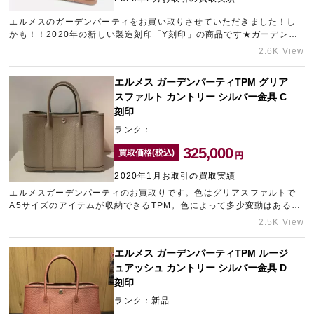
エルメスのガーデンパーティをお買い取りさせていただきました！し
かも！！2020年の新しい製造刻印「Y刻印」の商品です★ガーデンパ
ーティの一番の魅力は、何といっても収納力の高さ！ワンボタンのト
2.6K View
ートバッグなのでバッグの開け閉めも簡単で、バッグの口が大きく開
くので荷物も出し入れもスムーズです。ご売却をお考えの方はぜひギ
エルメス ガーデンパーティTPM グリア
ャラリーレアにお任せください！
スファルト カントリー シルバー金具 C
刻印
ランク：-
325,000
買取価格(税込)
円
2020年1月お取引の買取実績
エルメスガーデンパーティのお買取りです。色はグリアスファルトで
A5サイズのアイテムが収納できるTPM。色によって多少変動はあるも
のの、人気アイテムなので高価買取させて頂きました。購入時期等が
2.5K View
分かればよりスムーズに査定可能ですし下取りのお客様も多くいらっ
しゃるのでぜひご検討ください。
エルメス ガーデンパーティTPM ルージ
ュアッシュ カントリー シルバー金具 D
刻印
ランク：新品