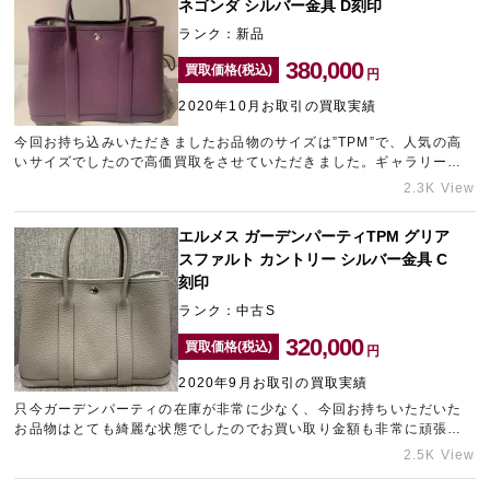
ネゴンダ シルバー金具 D刻印
ランク：新品
380,000
買取価格(税込)
円
2020年10月お取引の買取実績
今回お持ち込みいただきましたお品物のサイズは”TPM”で、人気の高
いサイズでしたので高価買取をさせていただきました。ギャラリーレ
ア青山表参道店ではエルメスのバーキンやケリーはもちろんのこと、
2.3K View
ガーデンパーティも高価買取を強化しております！
エルメス ガーデンパーティTPM グリア
スファルト カントリー シルバー金具 C
刻印
ランク：中古S
320,000
買取価格(税込)
円
2020年9月お取引の買取実績
只今ガーデンパーティの在庫が非常に少なく、今回お持ちいただいた
お品物はとても綺麗な状態でしたのでお買い取り金額も非常に頑張ら
させていただきました！ご使用になられていないエルメスのお品物が
2.5K View
ございましたら、是非一度ご売却をご検討されてみてはいかがでしょ
うか。