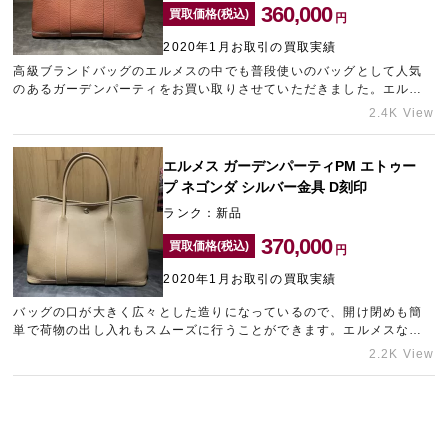
360,000
買取価格(税込)
円
2020年1月お取引の買取実績
高級ブランドバッグのエルメスの中でも普段使いのバッグとして人気
のあるガーデンパーティをお買い取りさせていただきました。エルメ
スガーデンパーティルージュアッシュは明るすぎない色のバッグなの
2.4K View
でコーディネートにとても合わせやすいカラーのエルメスとなってい
ます。
エルメス ガーデンパーティPM エトゥー
プ ネゴンダ シルバー金具 D刻印
ランク：新品
370,000
買取価格(税込)
円
2020年1月お取引の買取実績
バッグの口が大きく広々とした造りになっているので、開け閉めも簡
単で荷物の出し入れもスムーズに行うことができます。エルメスなら
ではの高級感でカジュアルになりすぎず、年齢層性別問わず幅広い世
2.2K View
代で愛されるカジュアルトートバッグです。