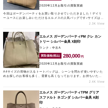
2020年12月お取引の買取実績
今回はガーデンパーティをお買い取りさせていただきました！デイリ
宅配買取を申し込む
ーユースにお楽しみいただけるエルメスの人気バッグです♪サイズは一
無料の宅配キットをお届けします
番小さいTPM、お色は定番カラーのエトゥープで、カジュアルコーデ
2.3K View
にぴったりです！小さいながらもしっかりとした収納力で、ちょっと
したお出かけに重宝しますね。
エルメス ガーデンパーティPM クレ カン
トリー シルバー金具 X刻印
ランク：中古A
280,000
買取価格(税込)
円
2020年12月お取引の買取実績
A4サイズの荷物が入るトートバッグは、シーンを問わず使いやすいた
めお探しのお客様も多く、需要も高くなっております。お持ちいただ
きましたお品物の状態は中古でしたが、人気色であるクレでしたの
2.4K View
で、頑張った査定金額をご案内させていただきました！
エルメス ガーデンパーティTPM グリア
スファルト ネゴンダ シルバー金具 A刻
印