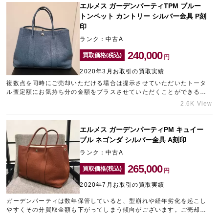
エルメス ガーデンパーティTPM ブルー
トンペット カントリー シルバー金具 P刻
印
ランク：中古A
240,000
買取価格(税込)
円
2020年3月お取引の買取実績
複数点を同時にご売却いただける場合は提示させていただいたトータ
ル査定額にお気持ち分の金額をプラスさせていただくことができる場
合がございます！お家の大掃除などで使用しなくなったブランドアイ
2.6K View
テムが多数発見されたなどはございませんでしょうか。
エルメス ガーデンパーティPM キュイー
ブル ネゴンダ シルバー金具 A刻印
ランク：中古A
265,000
買取価格(税込)
円
2020年7月お取引の買取実績
ガーデンパーティは数年保管していると、型崩れや経年劣化を起こし
やすくその分買取金額も下がってしまう傾向がございます。ご売却を
お考えの方がいらっしゃいましたらお早めにお持ちください！その