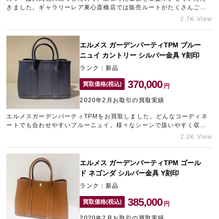
きました。ギャラリーレア東心斎橋店では販売ルートがたくさんござ
いますので、バーキン、ケリー等のお買い取りには自信がございま
2.7K View
す！新品や未使用品はもちろんのこと、中古やご愛用感のございます
お品物も高価買取させていただきます。
エルメス ガーデンパーティTPM ブルー
ニュイ カントリー シルバー金具 Y刻印
ランク：新品
370,000
買取価格(税込)
円
2020年2月お取引の買取実績
エルメスガーデンパーティTPMをお買取しました。どんなコーディネ
ートでも合わせやすいブルーニュイ。様々なシーンで扱いやすく収納
力も優れたバッグ。そのため需要も高く、買取金額にも期待できま
2.3K View
す！今回は新品でのお買取りでしたが、ご愛用したバッグも高価買取
いたします！ぜひご相談くださませ。
エルメス ガーデンパーティTPM ゴール
ド ネゴンダ シルバー金具 Y刻印
ランク：新品
385,000
買取価格(税込)
円
2020年2月お取引の買取実績