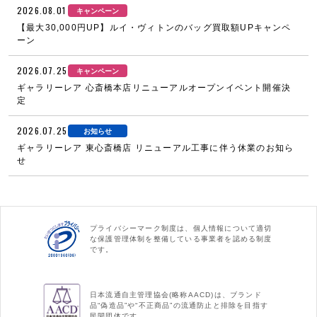
2026.08.01
キャンペーン
【最大30,000円UP】ルイ・ヴィトンのバッグ買取額UPキャンペ
ーン
2026.07.25
キャンペーン
ギャラリーレア 心斎橋本店リニューアルオープンイベント開催決
定
2026.07.25
お知らせ
ギャラリーレア 東心斎橋店 リニューアル工事に伴う休業のお知ら
せ
プライバシーマーク制度は、個人情報について適切
な保護管理体制を整備している事業者を認める制度
です。
日本流通自主管理協会(略称AACD)は、ブランド
品“偽造品”や“不正商品”の流通防止と排除を目指す
民間団体です。