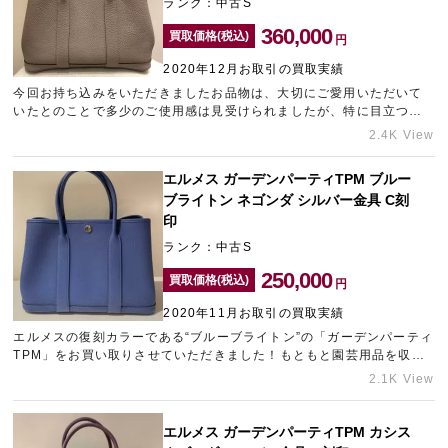
ランク：中古S
360,000
買取価格(税込)
円
2020年12月お取引の買取実績
今回お持ち込みをいただきましたお品物は、大切にご愛用いただいて
いたとのことで多少のご使用感は見受けられましたが、特に目立つ汚
れなどもなくとても綺麗な状態でしたので、できる限り精一杯の金額
2.4K View
でご提示させていただきました。
エルメス ガーデンパーティTPM ブルー
ブライトン ネゴンダ シルバー金具 C刻
印
ランク：中古S
250,000
買取価格(税込)
円
2020年11月お取引の買取実績
エルメスの復刻カラーである“ブルーブライトン”の「ガーデンパーティ
TPM」をお買い取りさせていただきました！もともと園芸用品を収納
して持ち運ぶためにデザインされたガーデンパーティ。現在では、収
2.1K View
納力が高くとても使いやすいことから変わらない人気を誇っているア
イテムでございます。
エルメス ガーデンパーティTPM カシス