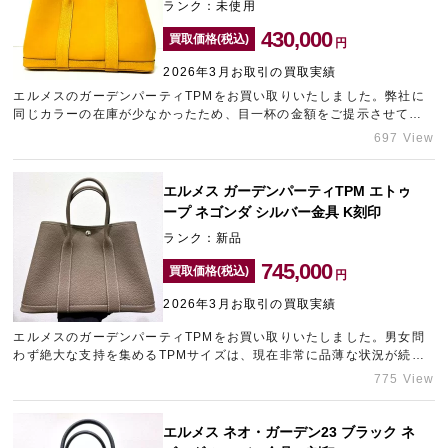
ランク：未使用
430,000
買取価格(税込)
円
2026年3月お取引の買取実績
エルメスのガーデンパーティTPMをお買い取りいたしました。弊社に
同じカラーの在庫が少なかったため、目一杯の金額をご提示させてい
ただきました。複数点同時にお持ち込みいただきますと、さらに買取
697 View
額を上乗せさせていただきます！エルメスの高価買取は、東心斎橋に
あるのブランド買取店「ギャラリーレア東心斎橋店」にお任せくださ
い。
エルメス ガーデンパーティTPM エトゥ
ープ ネゴンダ シルバー金具 K刻印
ランク：新品
745,000
買取価格(税込)
円
2026年3月お取引の買取実績
エルメスのガーデンパーティTPMをお買い取りいたしました。男女問
わず絶大な支持を集めるTPMサイズは、現在非常に品薄な状況が続い
ております。その希少性を鑑み、最大限の金額をご提させていただき
775 View
ました。
エルメス ネオ・ガーデン23 ブラック ネ