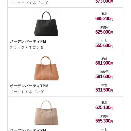
573,000
エトゥープ / ネゴンダ
新品
695,200
未使用
625,000
中古
ガーデンパーティPM
555,600
ブラック / ネゴンダ
新品
661,900
未使用
591,600
中古
ガーデンパーティTPM
531,500
ゴールド / ネゴンダ
新品
625,100
未使用
555,300
中古
ガーデンパーティPM