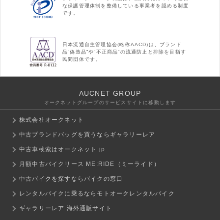
な保護管理体制を整備している事業者を認める制度
です。
日本流通自主管理協会(略称AACD)は、ブランド
品“偽造品”や“不正商品”の流通防止と排除を目指す
民間団体です。
AUCNET GROUP
オークネットグループのサービスサイトに移動します
株式会社オークネット
中古ブランドバッグを買うならギャラリーレア
中古車検索はオークネット.jp
月額中古バイクリース ME:RIDE（ミーライド）
中古バイクを探すならバイクの窓口
レンタルバイクに乗るならモトオークレンタルバイク
ギャラリーレア 海外通販サイト