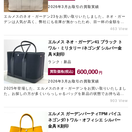
2026年3月お取引の買取実績
エルメスのネオ・ガーデン23をお買い取りいたしました。ネオ・ガー
宅配買取を申し込む
デンは人気が高く、弊社にも在庫が無かったため、目一杯の金額をご
無料の宅配キットをお届けします
提示させていただきました。エルメスをはじめとするブランド品のご
463 View
売却をお考えでしたら、無料査定も承っておりますので、是非一度新
宿にあるのブランド買取店「ギャラリーレア小田急新宿店」をご利用
エルメス ネオ・ガーデン41 ブラック ト
ください。
ワル・ミリタリー /ネゴンダ シルバー金
具 K刻印
ランク：新品
600,000
買取価格(税込)
円
2026年3月お取引の買取実績
2025年登場した、エルメスのネオ・ガーデンをお買い取りいたしまし
た。お探しの方が多くいらっしゃるバッグを新品の状態でお持ち込み
いただけたため、精一杯の金額をご提示させていただきました。ブラ
903 View
ンド品のご売却に悩まれた際は、名古屋のブランド買取店「ギャラリ
ーレア名古屋大須店」にお気軽にご相談ください。
エルメス ガーデンパーティTPM パイユ
ネゴンダ/トワル・オフィシエ シルバー
金具 K刻印