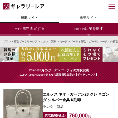
買取サイト
販売サイト
無料査定する
店舗を探す
今すぐ
お近くの
ブランド買取ギャラリーレア
>
エルメス買取
>
ガーデンパーティ買取
>
ガーデンパーティの買取
今すぐLINE査定
24時間受付（対応時間10:00～19:00）
銀座本店
青山表参道店
新宿東口店
宅配買取を申し込む
小田急新宿店
LAB東京
名古屋大須店
無料の宅配キットをお届けします
2026年3月のガーデンパーティの買取実績
心斎橋本店
東心斎橋店
梅田店
エルメス(HERMES)を売るなら高価買取査定の【ギャラリーレア】
今すぐ電話査定
受付時間 10:00～19:00
なんば店
神戸元町(三宮)店
LAB大阪
エルメス ネオ・ガーデン23 クレ ネゴン
ダ シルバー金具 K刻印
ランク：新品
中野ブロードウェイ
760,000
買取価格(税込)
円